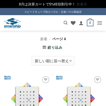
8月は決算カートで5%特別割引中！
非表示
Skip
スピードキューブ向けパズル・立体パズル取扱店
to
content
0
新着
/
ページ 4
絞り込み
ほし
ほし
い！
い！