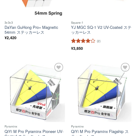
3x3x3
Square-1
DaYan GuHong Pro+ Magnetic
YJ MGC SQ-1 V2 UV-Coated ステ
54mm ステッカーレス
ッカーレス
¥
2,420
(2)
5段階中
¥
3,850
4
の評価
ほし
ほし
い！
い！
Pyraminx
Pyraminx
QiYi M Pro Pyraminx Pioneer UV-
QiYi M Pro Pyraminx Flagship ス