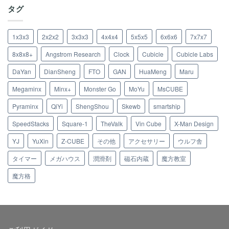
タグ
1x3x3
2x2x2
3x3x3
4x4x4
5x5x5
6x6x6
7x7x7
8x8x8+
Angstrom Research
Clock
Cubicle
Cubicle Labs
DaYan
DianSheng
FTO
GAN
HuaMeng
Maru
Megaminx
Minx+
Monster Go
MoYu
MsCUBE
Pyraminx
QiYi
ShengShou
Skewb
smartship
SpeedStacks
Square-1
TheValk
Vin Cube
X-Man Design
YJ
YuXin
Z-CUBE
その他
アクセサリー
ウルフ舎
タイマー
メガハウス
潤滑剤
磁石内蔵
魔方教室
魔方格