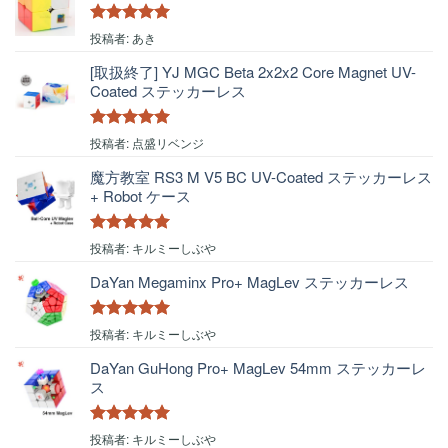
5段階中
5
の
投稿者: あき
評価
[取扱終了] YJ MGC Beta 2x2x2 Core Magnet UV-
Coated ステッカーレス
5段階中
5
の
投稿者: 点盛リベンジ
評価
魔方教室 RS3 M V5 BC UV-Coated ステッカーレス
+ Robot ケース
5段階中
5
の
投稿者: キルミーしぶや
評価
DaYan Megaminx Pro+ MagLev ステッカーレス
5段階中
5
の
投稿者: キルミーしぶや
評価
DaYan GuHong Pro+ MagLev 54mm ステッカーレ
ス
5段階中
5
の
投稿者: キルミーしぶや