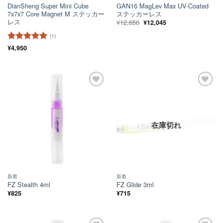
DianSheng Super Mini Cube
GAN16 MagLev Max UV-Coated
7x7x7 Core Magnet M ステッカー
ステッカーレス
レス
元
現
¥
12,650
¥
12,045
の
在
価
の
(1)
格
価
は
格
5段階中
¥
4,950
5
の
¥12,650
は
評価
で
¥12,045
し
で
た。
す。
ほし
ほし
い！
い！
在庫切れ
新着
新着
FZ Stealth 4ml
FZ Glide 3ml
¥
825
¥
715