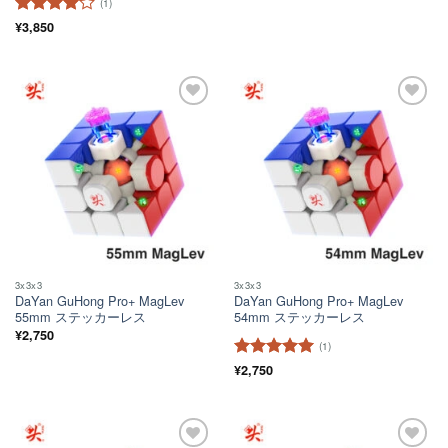
(1)
5段階中
¥
3,850
4
の評価
ほし
ほし
い！
い！
3x3x3
3x3x3
DaYan GuHong Pro+ MagLev
DaYan GuHong Pro+ MagLev
55mm ステッカーレス
54mm ステッカーレス
¥
2,750
(1)
5段階中
¥
2,750
5
の
評価