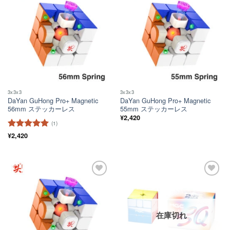
ほし
ほし
い！
い！
3x3x3
3x3x3
DaYan GuHong Pro+ Magnetic
DaYan GuHong Pro+ Magnetic
56mm ステッカーレス
55mm ステッカーレス
¥
2,420
(1)
5段階中
¥
2,420
5
の
評価
ほし
ほし
い！
い！
在庫切れ