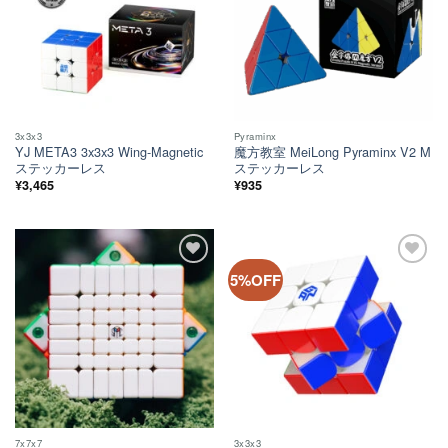
3x3x3
Pyraminx
YJ META3 3x3x3 Wing-Magnetic
魔方教室 MeiLong Pyraminx V2 M
ステッカーレス
ステッカーレス
¥
3,465
¥
935
ほし
ほし
5%OFF
い！
い！
7x7x7
3x3x3