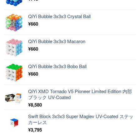
QiYi Bubble 3x3x3 Crystal Ball
¥
660
QiYi Bubble 3x3x3 Macaron
¥
660
QiYi Bubble 3x3x3 Bobo Ball
¥
660
QiYi XMD Tornado V5 Pioneer Limited Edition 内部
ブラック UV-Coated
¥
8,580
Swift Block 3x3x3 Super Maglev UV-Coated ステッ
カーレス
¥
3,795