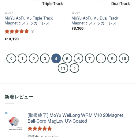
7x7x7
7x7x7
MoYu AoFu V5 Triple Track
MoYu AoFu V5 Dual Track
Magnetic ステッカーレス
Magnetic ステッカーレス
¥
8,360
(1)
5段階中
¥
10,120
5
の
評価
1
2
3
4
5
6
7
…
9
10
11
新着レビュー
[取扱終了] MoYu WeiLong WRM V10 20Magnet
Ball-Core MagLev UV-Coated
5段階中
5
の
投稿者: キューバー