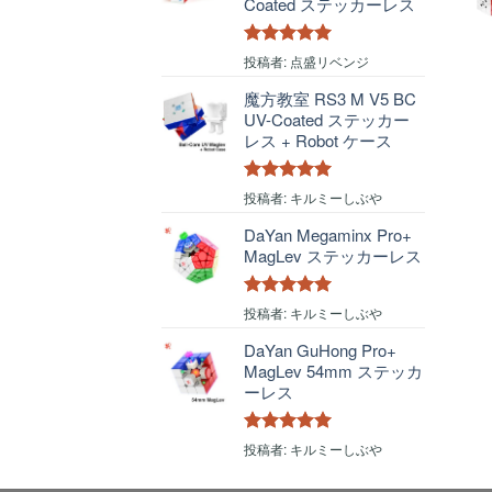
Coated ステッカーレス
5段階中
5
の
投稿者: 点盛リベンジ
評価
魔方教室 RS3 M V5 BC
UV-Coated ステッカー
レス + Robot ケース
5段階中
5
の
投稿者: キルミーしぶや
評価
DaYan Megaminx Pro+
MagLev ステッカーレス
5段階中
5
の
投稿者: キルミーしぶや
評価
DaYan GuHong Pro+
MagLev 54mm ステッカ
ーレス
5段階中
5
の
投稿者: キルミーしぶや
評価