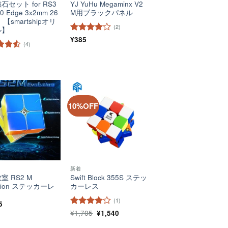
石セット for RS3
YJ YuHu Megaminx V2
0 Edge 3x2mm 26
M用ブラックパネル
【smartshipオリ
(2)
ル】
5段階中
¥
385
4
(4)
の評価
階中
評価
10%OFF
ほし
ほし
い！
い！
新着
室 RS2 M
Swift Block 355S ステッ
ution ステッカーレ
カーレス
(1)
5
元
現
5段階中
¥
1,705
¥
4
1,540
の
在
の評価
価
の