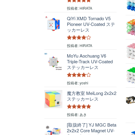
5段階中
5
の
投稿者: HIRATA
評価
QiYi XMD Tornado V5
Pioneer UV-Coated ステ
ッカーレス
5段階中
4
投稿者: HIRATA
の評価
MoYu Aochuang V6
Triple-Track UV-Coated
ステッカーレス
5段階中
4
投稿者: yoshi
の評価
魔方教室 MeiLong 2x2x2
ステッカーレス
5段階中
5
の
投稿者: あき
評価
[取扱終了] YJ MGC Beta
2x2x2 Core Magnet UV-