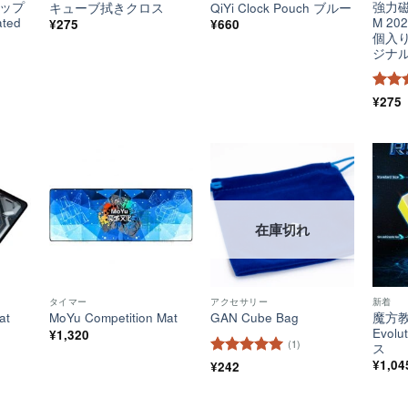
ャップ
強力磁
キューブ拭きクロス
QiYi Clock Pouch ブルー
ated
M 202
¥
275
¥
660
個入り 
ジナ
5段
¥
275
4.5
の
ほし
ほし
ほし
い！
い！
い！
在庫切れ
タイマー
アクセサリー
新着
at
魔方教
MoYu Competition Mat
GAN Cube Bag
Evol
¥
1,320
(1)
ス
¥
1,04
5段階中
¥
242
5
の
評価