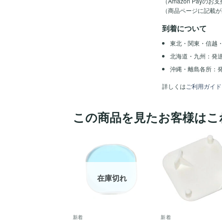
（Amazon Pay
（商品ページに記載が
到着について
東北・関東・信越
北海道・九州：発
沖縄・離島各所：発
詳しくは
ご利用ガイド
この商品を見たお客様はこ
ほし
い！
在庫切れ
新着
新着