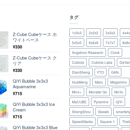
着
タグ
1x3x3
2x2x2
3x3x3
4x4
Z-Cube Cubeケース ホ
ワイトベース
5x5x5
6x6x6
7x7x7
8x8
¥
330
Angstrom Research
Clock
Z-Cube Cubeケース ク
Cubicle
Cubicle Labs
DaYa
リア
¥
330
DianSheng
FTO
GAN
QiYi Bubble 3x3x3
HuaMeng
Maru
Megaminx
Aquamarine
Minx+
Monster Go
MoYu
¥
715
MsCUBE
Pyraminx
QiYi
QiYi Bubble 3x3x3 Ice
Cream
ShengShou
Skewb
smartshi
¥
715
SpeedStacks
Square-1
TheV
QiYi Bubble 3x3x3 Blue