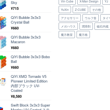
Vin Cube
X-Man Design
YJ
Sky
¥
715
YuXin
Z-CUBE
その他
QiYi Bubble 3x3x3
アクセサリー
ウルフ舎
タイ
Crystal Ball
メガハウス
潤滑剤
磁石内蔵
¥
660
魔方教室
魔方格
QiYi Bubble 3x3x3
Macaron
¥
660
QiYi Bubble 3x3x3 Bobo
Ball
¥
660
QiYi XMD Tornado V5
Pioneer Limited Edition
内部ブラック UV-
Coated
¥
8,580
Swift Block 3x3x3 Super
Maglev UV-Coated ステ