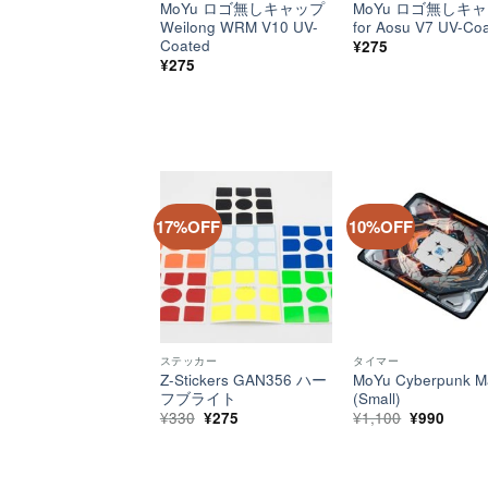
MoYu ロゴ無しキャップ
MoYu ロゴ無しキ
Weilong WRM V10 UV-
for Aosu V7 UV-Co
Coated
¥
275
¥
275
17%OFF
10%OFF
ほし
い！
ステッカー
タイマー
Z-Stickers GAN356 ハー
MoYu Cyberpunk M
フブライト
(Small)
元
現
元
現
¥
330
¥
275
¥
1,100
¥
990
の
在
の
在
価
の
価
の
格
価
格
価
は
格
は
格
¥330
は
¥1,100
は