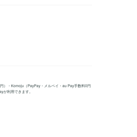
30円）・Komoju（PayPay・メルペイ・au Pay手数料0円
Payが利用できます。