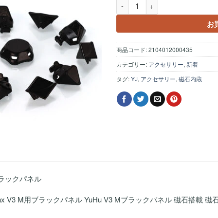
YJ YuHu Megaminx V3 M
お
商品コード:
2104012000435
カテゴリー:
アクセサリー
,
新着
タグ:
YJ
,
アクセサリー
,
磁石内蔵
のブラックパネル
aminx V3 M用ブラックパネル YuHu V3 Mブラックパネル 磁石搭載 