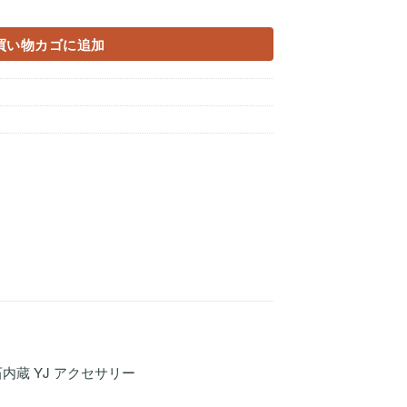
用ブラックパネル個
買い物カゴに追加
磁石内蔵 YJ アクセサリー