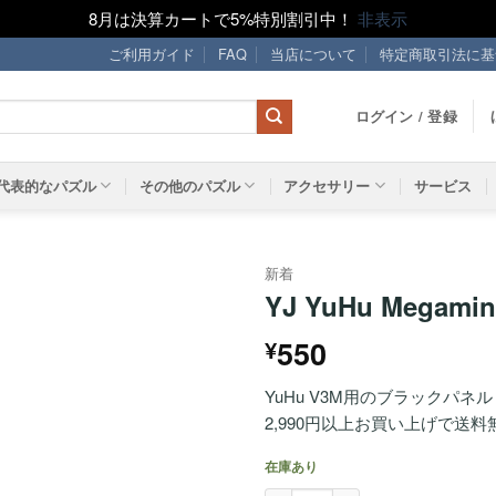
8月は決算カートで5%特別割引中！
非表示
ご利用ガイド
FAQ
当店について
特定商取引法に基
ログイン / 登録
代表的なパズル
その他のパズル
アクセサリー
サービス
新着
YJ YuHu Mega
ほし
550
¥
い！
YuHu V3M用のブラックパネル
2,990円以上お買い上げで送料
在庫あり