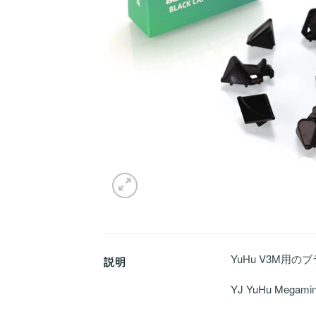
YuHu V3M用
説明
YJ YuHu Meg