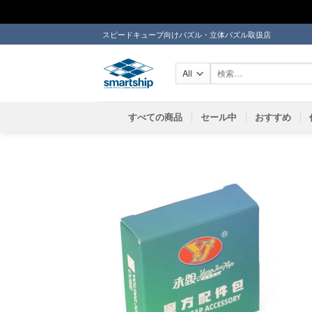
Skip
スピードキューブ向けパズル・立体パズル取扱店
to
content
検
索
対
象:
すべての商品
セール中
おすすめ