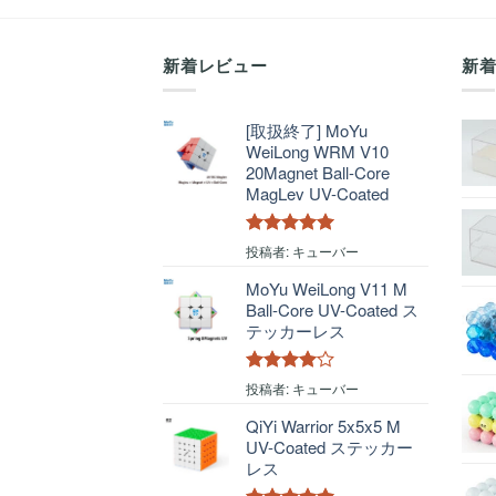
で
¥275
で
¥990
し
で
し
で
た。
す。
た。
す。
新着レビュー
新
[取扱終了] MoYu
WeiLong WRM V10
20Magnet Ball-Core
MagLev UV-Coated
5段階中
5
の
投稿者: キューバー
評価
MoYu WeiLong V11 M
Ball-Core UV-Coated ス
テッカーレス
5段階中
4
投稿者: キューバー
の評価
QiYi Warrior 5x5x5 M
UV-Coated ステッカー
レス