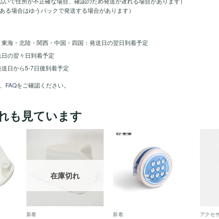
のお支払いで住所が不正確な場合、確認のため発送が遅れる場合があります）
ある場合はゆうパックで発送する場合があります）
・東海・北陸・関西・中国・四国：発送日の翌日到着予定
送日の翌々日到着予定
送日から5-7日後到着予定
、
FAQ
をご確認ください。
れも見ています
ほし
ほし
ほし
い！
い！
い！
在庫切れ
新着
新着
アクセ