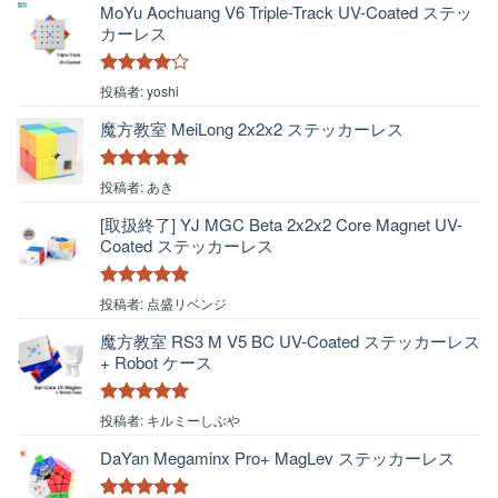
MoYu Aochuang V6 Triple-Track UV-Coated ステッ
カーレス
5段階中
4
投稿者: yoshi
の評価
魔方教室 MeiLong 2x2x2 ステッカーレス
5段階中
5
の
投稿者: あき
評価
[取扱終了] YJ MGC Beta 2x2x2 Core Magnet UV-
Coated ステッカーレス
5段階中
5
の
投稿者: 点盛リベンジ
評価
魔方教室 RS3 M V5 BC UV-Coated ステッカーレス
+ Robot ケース
5段階中
5
の
投稿者: キルミーしぶや
評価
DaYan Megaminx Pro+ MagLev ステッカーレス