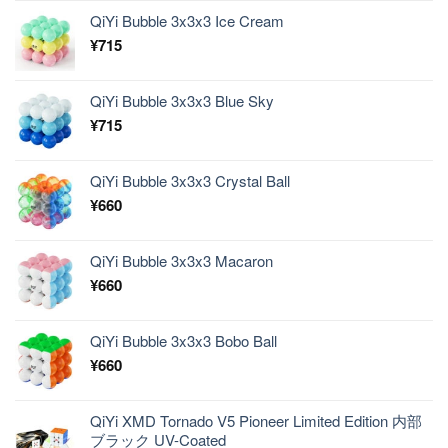
QiYi Bubble 3x3x3 Ice Cream
¥
715
QiYi Bubble 3x3x3 Blue Sky
¥
715
QiYi Bubble 3x3x3 Crystal Ball
¥
660
QiYi Bubble 3x3x3 Macaron
¥
660
QiYi Bubble 3x3x3 Bobo Ball
¥
660
QiYi XMD Tornado V5 Pioneer Limited Edition 内部
ブラック UV-Coated