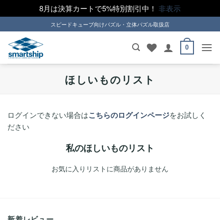
8月は決算カートで5%特別割引中！
非表示
Skip
スピードキューブ向けパズル・立体パズル取扱店
to
content
0
ほしいものリスト
ログインできない場合は
こちらのログインページ
をお試しく
ださい
私のほしいものリスト
お気に入りリストに商品がありません
新着レビュー