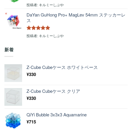
5段階中
5
の
投稿者: キルミーしぶや
評価
DaYan GuHong Pro+ MagLev 54mm ステッカーレ
ス
5段階中
5
の
投稿者: キルミーしぶや
評価
新着
Z-Cube Cubeケース ホワイトベース
¥
330
Z-Cube Cubeケース クリア
¥
330
QiYi Bubble 3x3x3 Aquamarine
¥
715