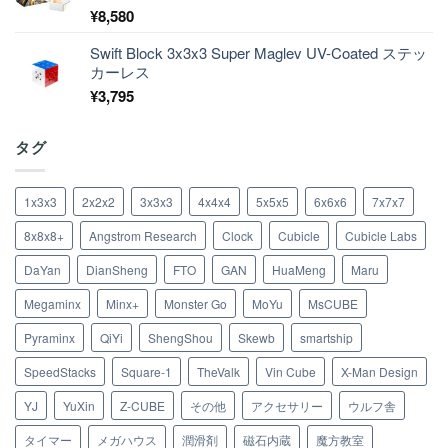
¥
8,580
Swift Block 3x3x3 Super Maglev UV-Coated ステッ
カーレス
¥
3,795
タグ
1x3x3
2x2x2
3x3x3
4x4x4
5x5x5
6x6x6
7x7x7
8x8x8+
Angstrom Research
Clock
Cubicle
Cubicle Labs
DaYan
DianSheng
FTO
GAN
HuaMeng
Maru
Megaminx
Minx+
Monster Go
MoYu
MsCUBE
Pyraminx
QiYi
ShengShou
Skewb
smartship
SpeedStacks
Square-1
TheValk
Vin Cube
X-Man Design
YJ
YuXin
Z-CUBE
その他
アクセサリー
ウルフ舎
タイマー
メガハウス
潤滑剤
磁石内蔵
魔方教室