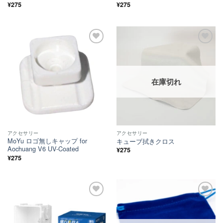
¥
275
¥
275
ほし
ほし
い！
い！
在庫切れ
アクセサリー
アクセサリー
MoYu ロゴ無しキャップ for
キューブ拭きクロス
Aochuang V6 UV-Coated
¥
275
¥
275
ほし
ほし
い！
い！