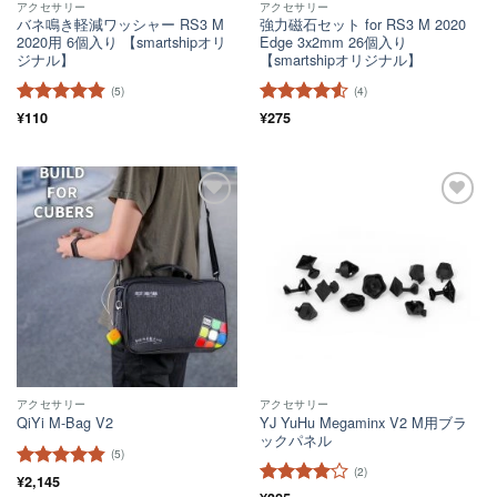
アクセサリー
アクセサリー
バネ鳴き軽減ワッシャー RS3 M
強力磁石セット for RS3 M 2020
2020用 6個入り 【smartshipオリ
Edge 3x2mm 26個入り
ジナル】
【smartshipオリジナル】
(5)
(4)
5段階中
¥
110
4.8
5段階中
¥
275
の評価
4.5
の評価
ほし
ほし
い！
い！
アクセサリー
アクセサリー
YJ YuHu Megaminx V2 M用ブラ
QiYi M-Bag V2
ックパネル
(5)
(2)
5段階中
¥
2,145
4.8
5段階中
4