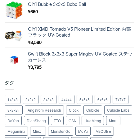
QiYi Bubble 3x3x3 Bobo Ball
¥
660
QiYi XMD Tornado V5 Pioneer Limited Edition 内部
ブラック UV-Coated
¥
8,580
Swift Block 3x3x3 Super Maglev UV-Coated ステッ
カーレス
¥
3,795
タグ
1x3x3
2x2x2
3x3x3
4x4x4
5x5x5
6x6x6
7x7x7
8x8x8+
Angstrom Research
Clock
Cubicle
Cubicle Labs
DaYan
DianSheng
FTO
GAN
HuaMeng
Maru
Megaminx
Minx+
Monster Go
MoYu
MsCUBE