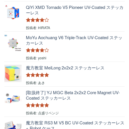
評価
QiYi XMD Tornado V5 Pioneer UV-Coated ステッカ
ーレス
5段階中
4
投稿者: HIRATA
の評価
MoYu Aochuang V6 Triple-Track UV-Coated ステッ
カーレス
5段階中
4
投稿者: yoshi
の評価
魔方教室 MeiLong 2x2x2 ステッカーレス
5段階中
5
の
投稿者: あき
評価
[取扱終了] YJ MGC Beta 2x2x2 Core Magnet UV-
Coated ステッカーレス
5段階中
5
の
投稿者: 点盛リベンジ
評価
魔方教室 RS3 M V5 BC UV-Coated ステッカーレス
+ Robot ケース