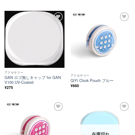
ほし
ほし
い！
い！
アクセサリー
アクセサリー
GAN ロゴ無しキャップ for GAN
QiYi Clock Pouch ブルー
V100 UV-Coated
¥
660
¥
275
ほし
ほし
い！
い！
在庫切れ