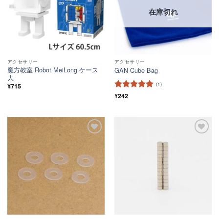
在庫切れ
アクセサリー
アクセサリー
魔方教室 Robot MeiLong ケース
GAN Cube Bag
大
(1)
¥
715
5段階中
¥
242
5
の
評価
ほし
ほし
い！
い！