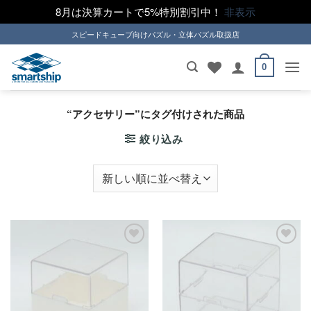
8月は決算カートで5%特別割引中！
非表示
Skip
スピードキューブ向けパズル・立体パズル取扱店
to
content
0
“アクセサリー”にタグ付けされた商品
絞り込み
ほし
ほし
い！
い！