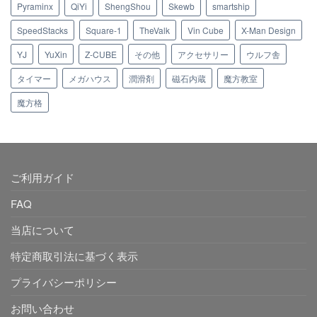
Pyraminx
QiYi
ShengShou
Skewb
smartship
SpeedStacks
Square-1
TheValk
Vin Cube
X-Man Design
YJ
YuXin
Z-CUBE
その他
アクセサリー
ウルフ舎
タイマー
メガハウス
潤滑剤
磁石内蔵
魔方教室
魔方格
ご利用ガイド
FAQ
当店について
特定商取引法に基づく表示
プライバシーポリシー
お問い合わせ