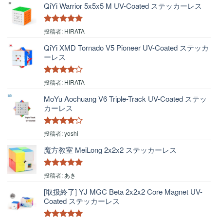
QiYi Warrior 5x5x5 M UV-Coated ステッカーレス
5段階中
5
の
投稿者: HIRATA
評価
QiYi XMD Tornado V5 Pioneer UV-Coated ステッカ
ーレス
5段階中
4
投稿者: HIRATA
の評価
MoYu Aochuang V6 Triple-Track UV-Coated ステッ
カーレス
5段階中
4
投稿者: yoshi
の評価
魔方教室 MeiLong 2x2x2 ステッカーレス
5段階中
5
の
投稿者: あき
評価
[取扱終了] YJ MGC Beta 2x2x2 Core Magnet UV-
Coated ステッカーレス