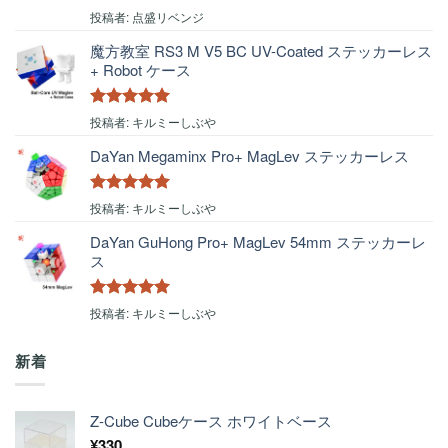
5段階中
5
の
投稿者: 点盛リベンジ
評価
魔方教室 RS3 M V5 BC UV-Coated ステッカーレス
+ Robot ケース
5段階中
5
の
投稿者: キルミーしぶや
評価
DaYan Megaminx Pro+ MagLev ステッカーレス
5段階中
5
の
投稿者: キルミーしぶや
評価
DaYan GuHong Pro+ MagLev 54mm ステッカーレ
ス
5段階中
5
の
投稿者: キルミーしぶや
評価
新着
Z-Cube Cubeケース ホワイトベース
¥
330