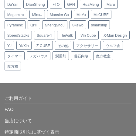
DaYan
DianSheng
FTO
GAN
HuaMeng
Maru
Megaminx
Minx+
Monster Go
MoYu
MsCUBE
Pyraminx
QiYi
ShengShou
Skewb
smartship
SpeedStacks
Square-1
TheValk
Vin Cube
X-Man Design
YJ
YuXin
Z-CUBE
その他
アクセサリー
ウルフ舎
タイマー
メガハウス
潤滑剤
磁石内蔵
魔方教室
魔方格
ご利用ガイド
FAQ
当店について
特定商取引法に基づく表示