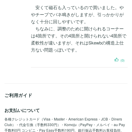
5段階中
4
安くて磁石も入っているので買いました。や
の評価
やチープでバネ鳴きがしますが、引っかかりが
なく十分に回しやすいです。
ちなみに、調整のために開けられるコーナー
は4箇所です。その4箇所と開けられない4箇所で
柔軟性が違いますが、それはSkewbの構造上仕
方ない問題っぽいです。
(0)
ご利用ガイド
お支払いについて
各種クレジットカード（Visa・Master・American Express・JCB・Diners
Club）・代金引換（手数料330円）・Komoju（PayPay・メルペイ・au Pay
手数料0円 コンビニ・Pay Easy手数料190円、銀行振込手数料お客様負担、