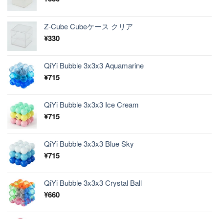
Z-Cube Cubeケース クリア
¥
330
QiYi Bubble 3x3x3 Aquamarine
¥
715
QiYi Bubble 3x3x3 Ice Cream
¥
715
QiYi Bubble 3x3x3 Blue Sky
¥
715
QiYi Bubble 3x3x3 Crystal Ball
¥
660