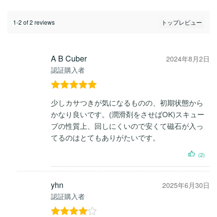
1-2 of 2 reviews
A B Cuber
2024年8月2日
認証購入者
5段階中
5
の
少しカサつきが気になるものの、初期状態から
評価
かなり良いです。(潤滑剤をさせばOK)スキュー
ブの性質上、回しにくいので安くて磁石が入っ
てるのはとてもありがたいです。
(2)
yhn
2025年6月30日
認証購入者