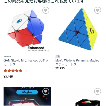
この商品を見たお客様はこれも見ています
ほし
ほし
い！
い！
Skewb
新着
GAN Skewb M Enhanced ステッ
MoYu Weilong Pyraminx Maglev
カーレス
ステッカーレス
¥
2,255
(1)
5段階中
¥
3,465
5
の
評価
ほし
ほし
い！
い！