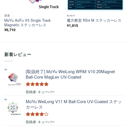
新着
4x4x4
MoYu AoFu V5 Single Track
魔方教室 RS4 M ステッカーレス
Magnetic ステッカーレス
¥
1,815
¥
6,710
新着レビュー
[取扱終了] MoYu WeiLong WRM V10 20Magnet
Ball-Core MagLev UV-Coated
5段階中
5
の
投稿者: キューバー
評価
MoYu WeiLong V11 M Ball-Core UV-Coated ステッ
カーレス
5段階中
4
投稿者: キューバー
の評価