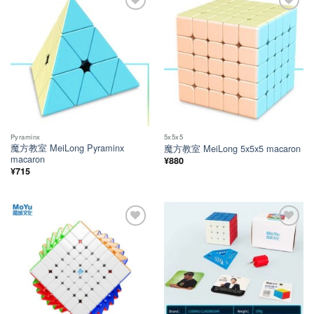
ほし
ほし
い！
い！
Pyraminx
5x5x5
魔方教室 MeiLong Pyraminx
魔方教室 MeiLong 5x5x5 macaron
macaron
¥
880
¥
715
ほし
ほし
い！
い！