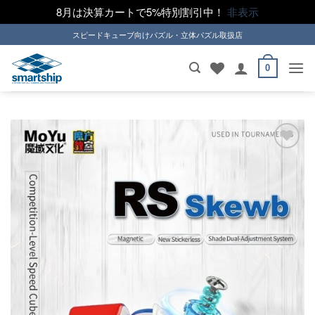
8月は決算カートで5%特別割引中！
非表示
Skip
スピードキューブ向けパズル・立体パズル取扱店
to
content
0
ほし
い！