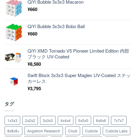
QiYi Bubble 3x3x3 Macaron
¥
660
QiYi Bubble 3x3x3 Bobo Ball
¥
660
QiYi XMD Tornado V5 Pioneer Limited Edition 内部
ブラック UV-Coated
¥
8,580
Swift Block 3x3x3 Super Maglev UV-Coated ステッ
カーレス
¥
3,795
タグ
1x3x3
2x2x2
3x3x3
4x4x4
5x5x5
6x6x6
7x7x7
8x8x8+
Angstrom Research
Clock
Cubicle
Cubicle Labs