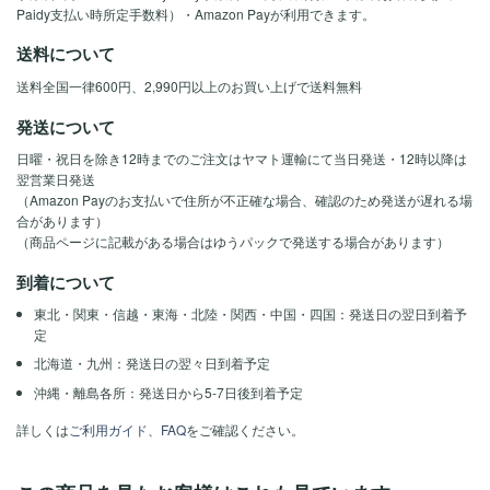
Paidy支払い時所定手数料）・Amazon Payが利用できます。
送料について
送料全国一律600円、2,990円以上のお買い上げで送料無料
発送について
日曜・祝日を除き12時までのご注文はヤマト運輸にて当日発送・12時以降は
翌営業日発送
（Amazon Payのお支払いで住所が不正確な場合、確認のため発送が遅れる場
合があります）
（商品ページに記載がある場合はゆうパックで発送する場合があります）
到着について
東北・関東・信越・東海・北陸・関西・中国・四国：発送日の翌日到着予
定
北海道・九州：発送日の翌々日到着予定
沖縄・離島各所：発送日から5-7日後到着予定
詳しくは
ご利用ガイド
、
FAQ
をご確認ください。