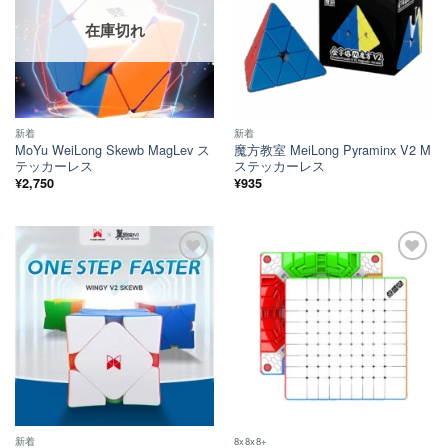
在庫切れ
新着
新着
MoYu WeiLong Skewb MagLev ス
魔方教室 MeiLong Pyraminx V2 M
テッカーレス
ステッカーレス
¥
2,750
¥
935
ほし
ほし
い！
い！
新着
8x8x8+