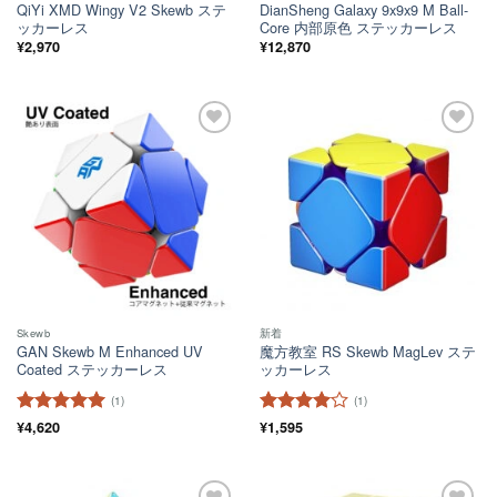
QiYi XMD Wingy V2 Skewb ステ
DianSheng Galaxy 9x9x9 M Ball-
ッカーレス
Core 内部原色 ステッカーレス
¥
2,970
¥
12,870
ほし
ほし
い！
い！
Skewb
新着
GAN Skewb M Enhanced UV
魔方教室 RS Skewb MagLev ステ
Coated ステッカーレス
ッカーレス
(1)
(1)
5段階中
¥
4,620
5
の
5段階中
¥
1,595
4
評価
の評価