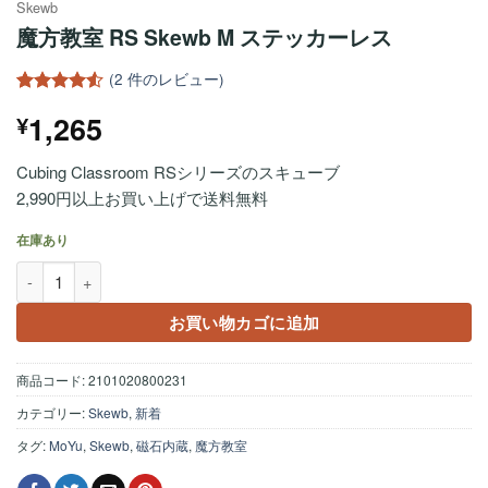
Skewb
魔方教室 RS Skewb M ステッカーレス
(
2
件のレビュー)
2
件の利用
1,265
¥
者評価に
基づく5段
階評価の
Cubing Classroom RSシリーズのスキューブ
うち、
4.5
点
2,990円以上お買い上げで送料無料
在庫あり
魔方教室 RS Skewb M ステッカーレス個
お買い物カゴに追加
商品コード:
2101020800231
カテゴリー:
Skewb
,
新着
タグ:
MoYu
,
Skewb
,
磁石内蔵
,
魔方教室