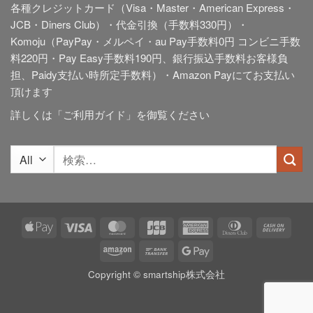
各種クレジットカード（Visa・Master・American Express・
JCB・Diners Club）・代金引換（手数料330円）・
Komoju（PayPay・メルペイ・au Pay手数料0円 コンビニ手数
料220円・Pay Easy手数料190円、銀行振込手数料お客様負
担、Paidy
支払い時所定手数料
）・Amazon Payにてお支払い
頂けます
詳しくは「
ご利用ガイド
」を御覧ください
検
索
対
象:
Apple
Visa
MasterCard
JCB
American
Dinners
Cash
Pay
Express
Club
On
Amazon
Bank
Google
Deliv
Transfer
Pay
Copyright © smartship株式会社