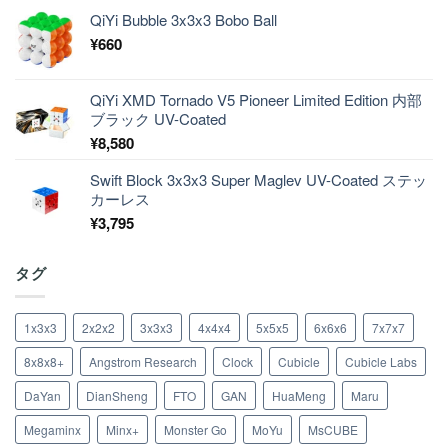
QiYi Bubble 3x3x3 Bobo Ball
¥
660
QiYi XMD Tornado V5 Pioneer Limited Edition 内部
ブラック UV-Coated
¥
8,580
Swift Block 3x3x3 Super Maglev UV-Coated ステッ
カーレス
¥
3,795
タグ
1x3x3
2x2x2
3x3x3
4x4x4
5x5x5
6x6x6
7x7x7
8x8x8+
Angstrom Research
Clock
Cubicle
Cubicle Labs
DaYan
DianSheng
FTO
GAN
HuaMeng
Maru
Megaminx
Minx+
Monster Go
MoYu
MsCUBE