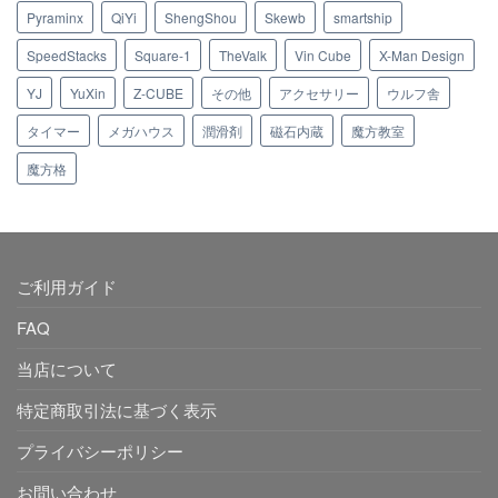
Pyraminx
QiYi
ShengShou
Skewb
smartship
SpeedStacks
Square-1
TheValk
Vin Cube
X-Man Design
YJ
YuXin
Z-CUBE
その他
アクセサリー
ウルフ舎
タイマー
メガハウス
潤滑剤
磁石内蔵
魔方教室
魔方格
ご利用ガイド
FAQ
当店について
特定商取引法に基づく表示
プライバシーポリシー
お問い合わせ