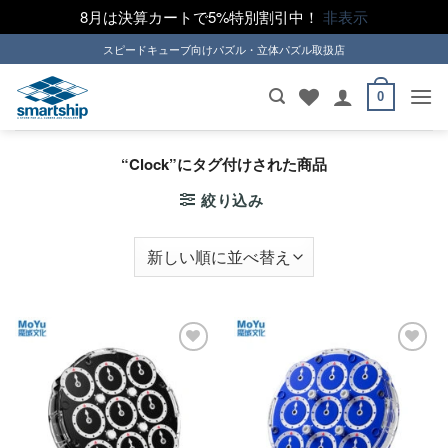
8月は決算カートで5%特別割引中！
非表示
Skip
スピードキューブ向けパズル・立体パズル取扱店
to
content
0
“Clock”にタグ付けされた商品
絞り込み
ほし
ほし
い！
い！