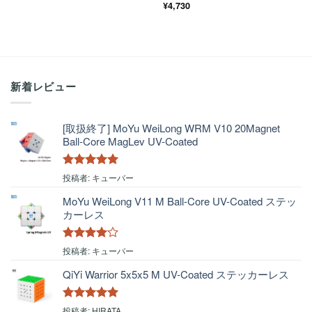
5段階中
¥
4,730
5
の
評価
新着レビュー
[取扱終了] MoYu WeiLong WRM V10 20Magnet
Ball-Core MagLev UV-Coated
5段階中
5
の
投稿者: キューバー
評価
MoYu WeiLong V11 M Ball-Core UV-Coated ステッ
カーレス
5段階中
4
投稿者: キューバー
の評価
QiYi Warrior 5x5x5 M UV-Coated ステッカーレス
5段階中
5
の
投稿者: HIRATA