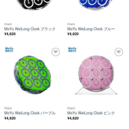
Clock
Clock
MoYu WeiLong Clock ブラック
MoYu WeiLong Clock ブルー
¥
4,620
¥
4,620
ほし
ほし
い！
い！
Clock
Clock
MoYu WeiLong Clock パープル
MoYu WeiLong Clock ピンク
¥
4,620
¥
4,620