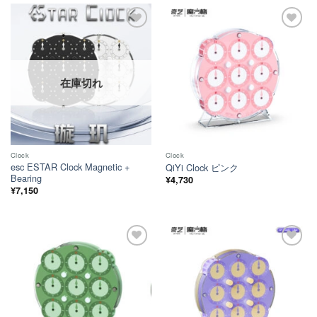
ほし
ほし
い！
い！
在庫切れ
Clock
Clock
esc ESTAR Clock Magnetic +
QiYi Clock ピンク
Bearing
¥
4,730
¥
7,150
ほし
ほし
い！
い！