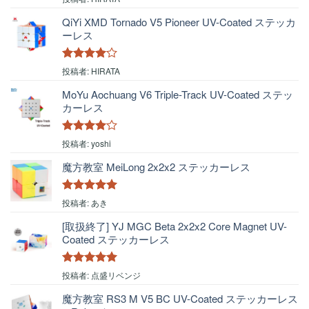
評価
QiYi XMD Tornado V5 Pioneer UV-Coated ステッカ
ーレス
5段階中
4
投稿者: HIRATA
の評価
MoYu Aochuang V6 Triple-Track UV-Coated ステッ
カーレス
5段階中
4
投稿者: yoshi
の評価
魔方教室 MeiLong 2x2x2 ステッカーレス
5段階中
5
の
投稿者: あき
評価
[取扱終了] YJ MGC Beta 2x2x2 Core Magnet UV-
Coated ステッカーレス
5段階中
5
の
投稿者: 点盛リベンジ
評価
魔方教室 RS3 M V5 BC UV-Coated ステッカーレス