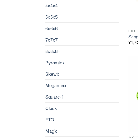
4x4x4
5x5x5
6x6x6
FTO
Sen
7x7x7
¥
1,4
8x8x8+
Pyraminx
Skewb
Megaminx
Square-1
Clock
FTO
Magic
タイ