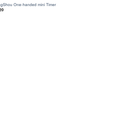
gShou One-handed mini Timer
20