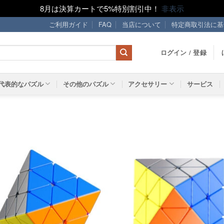
8月は決算カートで5%特別割引中！
非表示
ご利用ガイド
FAQ
当店について
特定商取引法に基
ログイン / 登録
代表的なパズル
その他のパズル
アクセサリー
サービス
ほし
い！