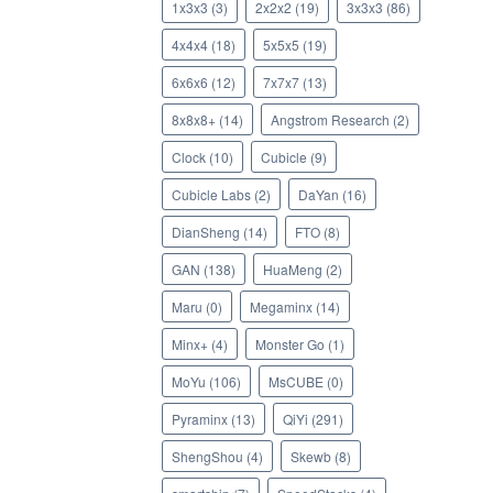
1x3x3
(3)
2x2x2
(19)
3x3x3
(86)
4x4x4
(18)
5x5x5
(19)
6x6x6
(12)
7x7x7
(13)
8x8x8+
(14)
Angstrom Research
(2)
Clock
(10)
Cubicle
(9)
Cubicle Labs
(2)
DaYan
(16)
DianSheng
(14)
FTO
(8)
GAN
(138)
HuaMeng
(2)
Maru
(0)
Megaminx
(14)
Minx+
(4)
Monster Go
(1)
MoYu
(106)
MsCUBE
(0)
Pyraminx
(13)
QiYi
(291)
ShengShou
(4)
Skewb
(8)