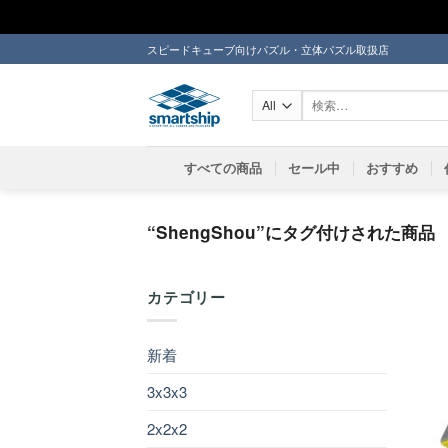
Skip
スピードキューブ向けパズル・立体パズル取扱店
to
content
検
索
対
象:
すべての商品
セール中
おすすめ
“ShengShou”にタグ付けされた商品
カテゴリー
新着
3x3x3
2x2x2