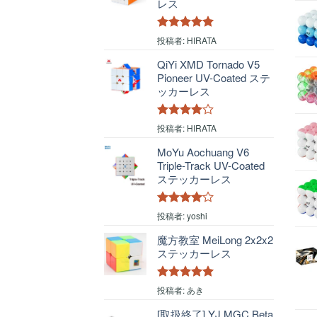
レス
5段階中
5
の
投稿者: HIRATA
評価
QiYi XMD Tornado V5
Pioneer UV-Coated ステ
ッカーレス
5段階中
4
投稿者: HIRATA
の評価
MoYu Aochuang V6
Triple-Track UV-Coated
ステッカーレス
5段階中
4
投稿者: yoshi
の評価
魔方教室 MeiLong 2x2x2
ステッカーレス
5段階中
5
の
投稿者: あき
評価
[取扱終了] YJ MGC Beta