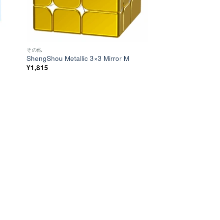
その他
ShengShou Metallic 3×3 Mirror M
¥
1,815