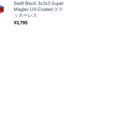
Swift Block 3x3x3 Super
Maglev UV-Coated ステ
ッカーレス
¥
3,795