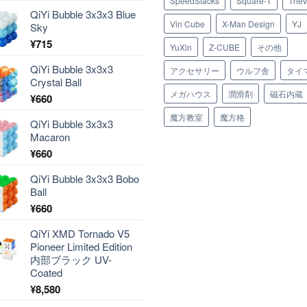
SpeedStacks
Square-1
TheV
QiYi Bubble 3x3x3 Blue
Vin Cube
X-Man Design
YJ
Sky
¥
715
YuXin
Z-CUBE
その他
QiYi Bubble 3x3x3
アクセサリー
ウルフ舎
タイ
Crystal Ball
メガハウス
潤滑剤
磁石内蔵
¥
660
魔方教室
魔方格
QiYi Bubble 3x3x3
Macaron
¥
660
QiYi Bubble 3x3x3 Bobo
Ball
¥
660
QiYi XMD Tornado V5
Pioneer Limited Edition
内部ブラック UV-
Coated
¥
8,580