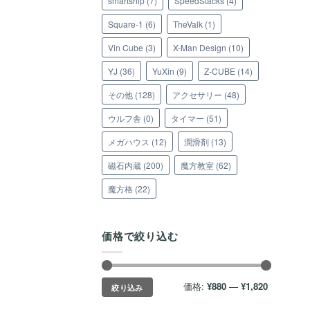
smartship
(7)
SpeedStacks
(4)
Square-1
(6)
TheValk
(1)
Vin Cube
(3)
X-Man Design
(10)
YJ
(36)
YuXin
(9)
Z-CUBE
(14)
その他
(128)
アクセサリー
(48)
ウルフ舎
(0)
タイマー
(51)
メガハウス
(12)
潤滑剤
(13)
磁石内蔵
(200)
魔方教室
(62)
魔方格
(22)
価格で絞り込む
最
最
価格:
¥880
—
¥1,820
絞り込み
低
高
価
価
格
格