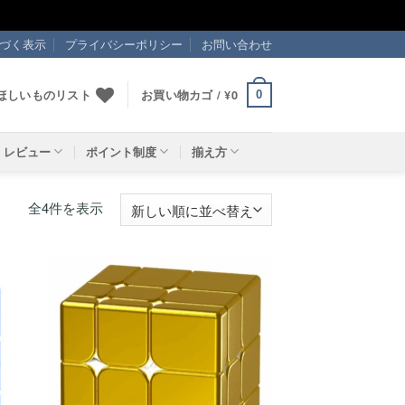
づく表示
プライバシーポリシー
お問い合わせ
ほしいものリスト
お買い物カゴ /
¥
0
0
レビュー
ポイント制度
揃え方
新
全4件を表示
し
い
順
ほし
ほし
い！
い！