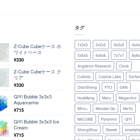
着
タグ
1x3x3
2x2x2
3x3x3
4x4
Z-Cube Cubeケース ホ
ワイトベース
5x5x5
6x6x6
7x7x7
8x8
¥
330
Angstrom Research
Clock
Z-Cube Cubeケース ク
Cubicle
Cubicle Labs
DaYa
リア
¥
330
DianSheng
FTO
GAN
QiYi Bubble 3x3x3
HuaMeng
Maru
Megaminx
Aquamarine
Minx+
Monster Go
MoYu
¥
715
MsCUBE
Pyraminx
QiYi
QiYi Bubble 3x3x3 Ice
Cream
ShengShou
Skewb
smartshi
¥
715