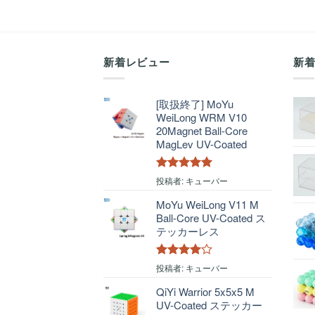
新着レビュー
新
[取扱終了] MoYu
WeiLong WRM V10
20Magnet Ball-Core
MagLev UV-Coated
5段階中
5
の
投稿者: キューバー
評価
MoYu WeiLong V11 M
Ball-Core UV-Coated ス
テッカーレス
5段階中
4
投稿者: キューバー
の評価
QiYi Warrior 5x5x5 M
UV-Coated ステッカー