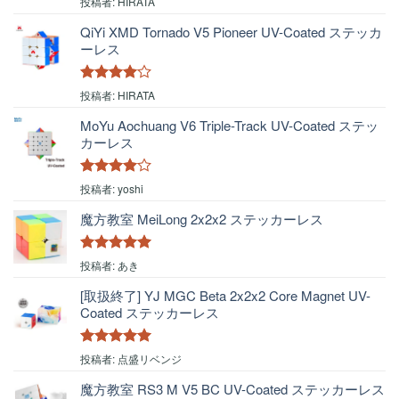
投稿者: HIRATA
評価
QiYi XMD Tornado V5 Pioneer UV-Coated ステッカ
ーレス
5段階中
4
投稿者: HIRATA
の評価
MoYu Aochuang V6 Triple-Track UV-Coated ステッ
カーレス
5段階中
4
投稿者: yoshi
の評価
魔方教室 MeiLong 2x2x2 ステッカーレス
5段階中
5
の
投稿者: あき
評価
[取扱終了] YJ MGC Beta 2x2x2 Core Magnet UV-
Coated ステッカーレス
5段階中
5
の
投稿者: 点盛リベンジ
評価
魔方教室 RS3 M V5 BC UV-Coated ステッカーレス