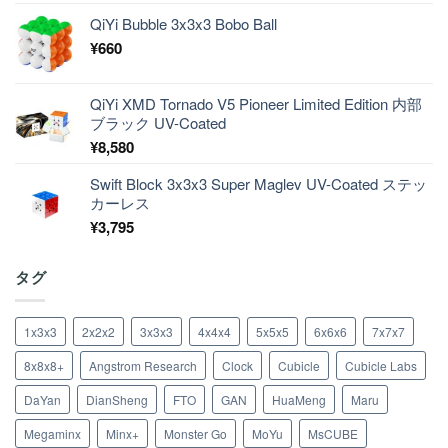
QiYi Bubble 3x3x3 Bobo Ball
¥
660
QiYi XMD Tornado V5 Pioneer Limited Edition 内部
ブラック UV-Coated
¥
8,580
Swift Block 3x3x3 Super Maglev UV-Coated ステッ
カーレス
¥
3,795
タグ
1x3x3
2x2x2
3x3x3
4x4x4
5x5x5
6x6x6
7x7x7
8x8x8+
Angstrom Research
Clock
Cubicle
Cubicle Labs
DaYan
DianSheng
FTO
GAN
HuaMeng
Maru
Megaminx
Minx+
Monster Go
MoYu
MsCUBE