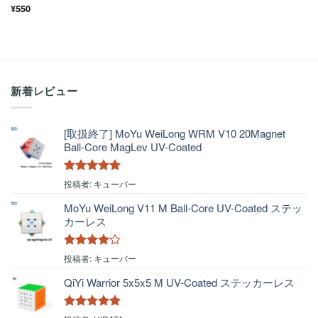
5段階
¥
550
中
3
の
評価
新着レビュー
[取扱終了] MoYu WeiLong WRM V10 20Magnet
Ball-Core MagLev UV-Coated
5段階中
5
の
投稿者: キューバー
評価
MoYu WeiLong V11 M Ball-Core UV-Coated ステッ
カーレス
5段階中
4
投稿者: キューバー
の評価
QiYi Warrior 5x5x5 M UV-Coated ステッカーレス
5段階中
5
の