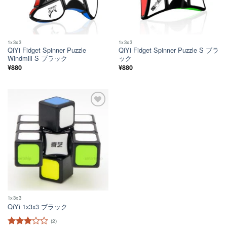
1x3x3
1x3x3
QiYi Fidget Spinner Puzzle
QiYi Fidget Spinner Puzzle S ブラ
Windmill S ブラック
ック
¥
880
¥
880
ほし
い！
1x3x3
QiYi 1x3x3 ブラック
(2)