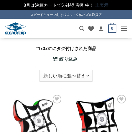
8月は決算カートで5%特別割引中！
非表示
Skip
スピードキューブ向けパズル・立体パズル取扱店
to
content
0
“1x3x3”にタグ付けされた商品
絞り込み
ほし
ほし
い！
い！