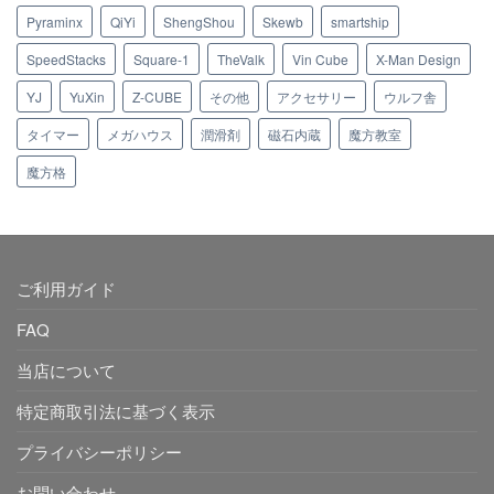
Pyraminx
QiYi
ShengShou
Skewb
smartship
SpeedStacks
Square-1
TheValk
Vin Cube
X-Man Design
YJ
YuXin
Z-CUBE
その他
アクセサリー
ウルフ舎
タイマー
メガハウス
潤滑剤
磁石内蔵
魔方教室
魔方格
ご利用ガイド
FAQ
当店について
特定商取引法に基づく表示
プライバシーポリシー
お問い合わせ