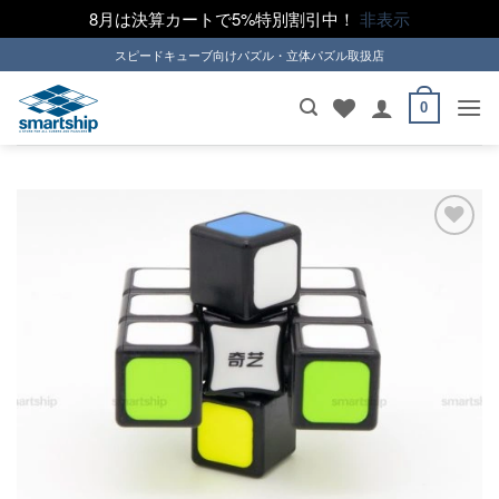
8月は決算カートで5%特別割引中！
非表示
Skip
スピードキューブ向けパズル・立体パズル取扱店
to
content
0
ほし
い！