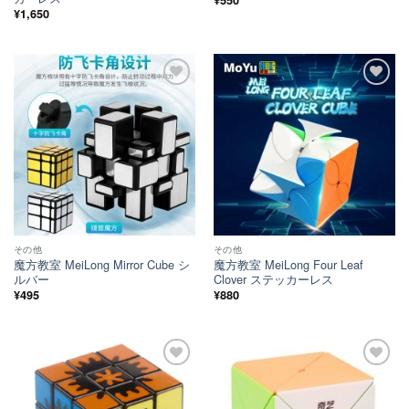
¥
550
¥
1,650
ほし
ほし
い！
い！
その他
その他
魔方教室 MeiLong Mirror Cube シ
魔方教室 MeiLong Four Leaf
ルバー
Clover ステッカーレス
¥
495
¥
880
ほし
ほし
い！
い！