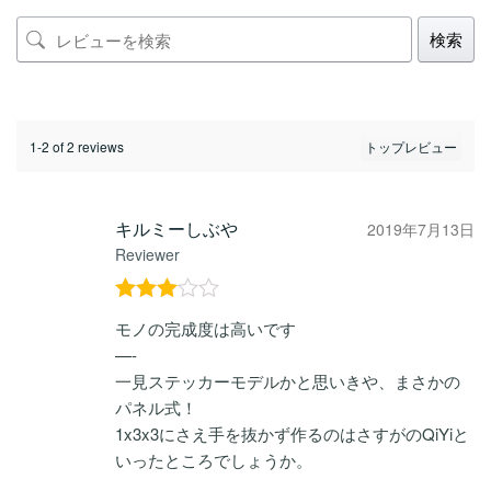
検索
1-2 of 2 reviews
キルミーしぶや
2019年7月13日
Reviewer
5段階
モノの完成度は高いです
中
3
の
—-
評価
一見ステッカーモデルかと思いきや、まさかの
パネル式！
1x3x3にさえ手を抜かず作るのはさすがのQiYiと
いったところでしょうか。