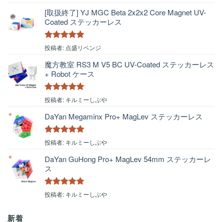
評価
[取扱終了] YJ MGC Beta 2x2x2 Core Magnet UV-
Coated ステッカーレス
5段階中
5
の
投稿者: 点盛リベンジ
評価
魔方教室 RS3 M V5 BC UV-Coated ステッカーレス
+ Robot ケース
5段階中
5
の
投稿者: キルミーしぶや
評価
DaYan Megaminx Pro+ MagLev ステッカーレス
5段階中
5
の
投稿者: キルミーしぶや
評価
DaYan GuHong Pro+ MagLev 54mm ステッカーレ
ス
5段階中
5
の
投稿者: キルミーしぶや
評価
新着