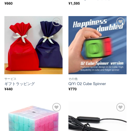
¥
660
¥
1,595
ほし
ほし
い！
い！
サービス
その他
ギフトラッピング
QiYi O2 Cube Spinner
¥
440
¥
770
ほし
ほし
い！
い！