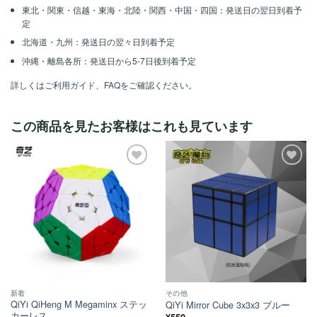
東北・関東・信越・東海・北陸・関西・中国・四国：発送日の翌日到着予
定
北海道・九州：発送日の翌々日到着予定
沖縄・離島各所：発送日から5-7日後到着予定
詳しくは
ご利用ガイド
、
FAQ
をご確認ください。
この商品を見たお客様はこれも見ています
ほし
ほし
い！
い！
新着
その他
QiYi QiHeng M Megaminx ステッ
QiYi Mirror Cube 3x3x3 ブルー
カーレス