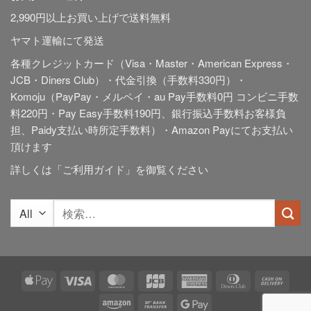
2,990円以上お買い上げで送料無料
ヤマト運輸にて発送
各種クレジットカード（Visa・Master・American Express・
JCB・Diners Club）・代金引換（手数料330円）・
Komoju（PayPay・メルペイ・au Pay手数料0円 コンビニ手数
料220円・Pay Easy手数料190円、銀行振込手数料お客様負
担、Paidy
支払い時所定手数料
）・Amazon Payにてお支払い
頂けます
詳しくは「
ご利用ガイド
」を御覧ください
検
索
対
象:
Apple
Visa
MasterCard
JCB
American
Dinners
Cash
Pay
Express
Club
On
Amazon
Bank
Google
Deliv