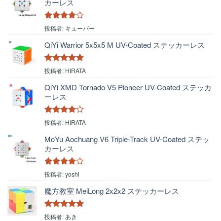
カーレス
5段階中
4
投稿者: キューバー
の評価
QiYi Warrior 5x5x5 M UV-Coated ステッカーレス
5段階中
5
の
投稿者: HIRATA
評価
QiYi XMD Tornado V5 Pioneer UV-Coated ステッカ
ーレス
5段階中
4
投稿者: HIRATA
の評価
MoYu Aochuang V6 Triple-Track UV-Coated ステッ
カーレス
5段階中
4
投稿者: yoshi
の評価
魔方教室 MeiLong 2x2x2 ステッカーレス
5段階中
5
の
投稿者: あき