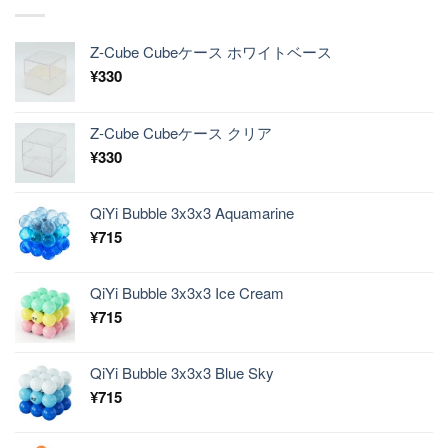
Z-Cube Cubeケース ホワイトベース
¥
330
Z-Cube Cubeケース クリア
¥
330
QiYi Bubble 3x3x3 Aquamarine
¥
715
QiYi Bubble 3x3x3 Ice Cream
¥
715
QiYi Bubble 3x3x3 Blue Sky
¥
715