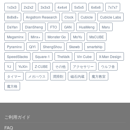
1x3x3
2x2x2
3x3x3
4x4x4
5x5x5
6x6x6
7x7x7
8x8x8+
Angstrom Research
Clock
Cubicle
Cubicle Labs
DaYan
DianSheng
FTO
GAN
HuaMeng
Maru
Megaminx
Minx+
Monster Go
MoYu
MsCUBE
Pyraminx
QiYi
ShengShou
Skewb
smartship
SpeedStacks
Square-1
TheValk
Vin Cube
X-Man Design
YJ
YuXin
Z-CUBE
その他
アクセサリー
ウルフ舎
タイマー
メガハウス
潤滑剤
磁石内蔵
魔方教室
魔方格
ご利用ガイド
FAQ