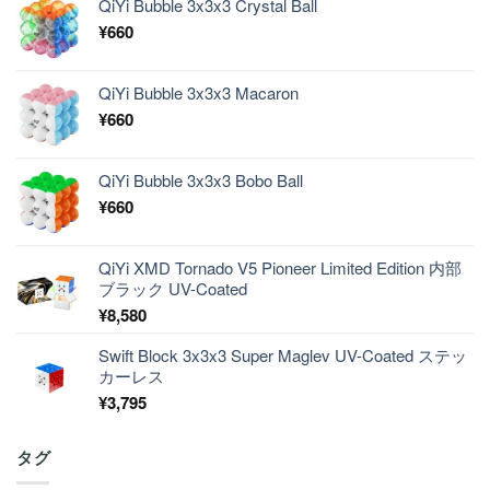
QiYi Bubble 3x3x3 Crystal Ball
¥
660
QiYi Bubble 3x3x3 Macaron
¥
660
QiYi Bubble 3x3x3 Bobo Ball
¥
660
QiYi XMD Tornado V5 Pioneer Limited Edition 内部
ブラック UV-Coated
¥
8,580
Swift Block 3x3x3 Super Maglev UV-Coated ステッ
カーレス
¥
3,795
タグ