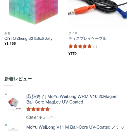
新着
タイマー
QiYi QiZheng S2 5x5x5 Jelly
ディスプレイケーブル
¥
1,155
(1)
5段階中
¥
770
5
の
評価
新着レビュー
[取扱終了] MoYu WeiLong WRM V10 20Magnet
Ball-Core MagLev UV-Coated
5段階中
5
の
投稿者: キューバー
評価
MoYu WeiLong V11 M Ball-Core UV-Coated ステッ