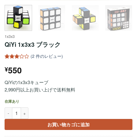
1x3x3
QiYi 1x3x3 ブラック
(
2
件のレビュー)
2
件の利
550
¥
用者評
価に基
づく5
QiYiの1x3x3キューブ
段階評
価のう
2,990円以上お買い上げで送料無料
ち、
3
点
在庫あり
QiYi 1x3x3 ブラック個
お買い物カゴに追加