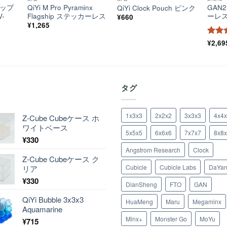
ャップ
QiYi M Pro Pyraminx
GAN2
QiYi Clock Pouch ピンク
V-
Flagship ステッカーレス
ーレ
¥
660
¥
1,265
5段
¥
2,69
評価
着
タグ
1x3x3
2x2x2
3x3x3
4x4
Z-Cube Cubeケース ホ
ワイトベース
5x5x5
6x6x6
7x7x7
8x8
¥
330
Angstrom Research
Clock
Z-Cube Cubeケース ク
Cubicle
Cubicle Labs
DaYa
リア
¥
330
DianSheng
FTO
GAN
QiYi Bubble 3x3x3
HuaMeng
Maru
Megaminx
Aquamarine
Minx+
Monster Go
MoYu
¥
715