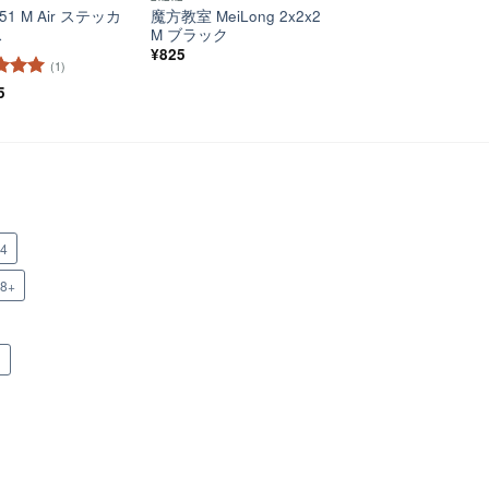
51 M Air ステッカ
魔方教室 MeiLong 2x2x2
ス
M ブラック
¥
825
(1)
階中
5
5
の
x4
x8+
n