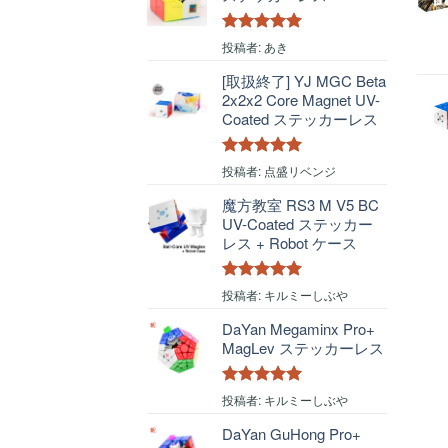
5段階中
5
の
投稿者: あき
評価
[取扱終了] YJ MGC Beta
2x2x2 Core Magnet UV-
Coated ステッカーレス
5段階中
5
の
投稿者: 点盛リベンジ
評価
魔方教室 RS3 M V5 BC
UV-Coated ステッカー
レス + Robot ケース
5段階中
5
の
投稿者: キルミーしぶや
評価
DaYan Megaminx Pro+
MagLev ステッカーレス
5段階中
5
の
投稿者: キルミーしぶや
評価
DaYan GuHong Pro+