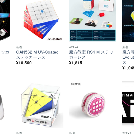
ほし
ほし
ほし
い！
い！
い！
新着
4x4x4
新着
ステッカ
GAN562 M UV-Coated
魔方教室 RS4 M ステッ
魔方教
ステッカーレス
カーレス
Evol
ス
¥
10,560
¥
1,815
¥
1,04
ほし
ほし
ほし
い！
い！
い！
新着
新着
2x2x2