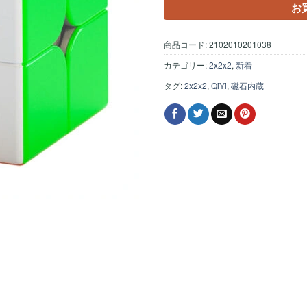
お
商品コード:
2102010201038
カテゴリー:
2x2x2
,
新着
タグ:
2x2x2
,
QiYi
,
磁石内蔵