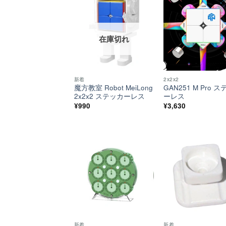
ほし
い！
在庫切れ
新着
2x2x2
魔方教室 Robot MeiLong
GAN251 M Pro 
2x2x2 ステッカーレス
ーレス
¥
990
¥
3,630
ほし
い！
新着
新着