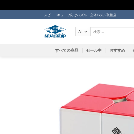
Skip
スピードキューブ向けパズル・立体パズル取扱店
to
content
検
索
対
象:
すべての商品
セール中
おすすめ