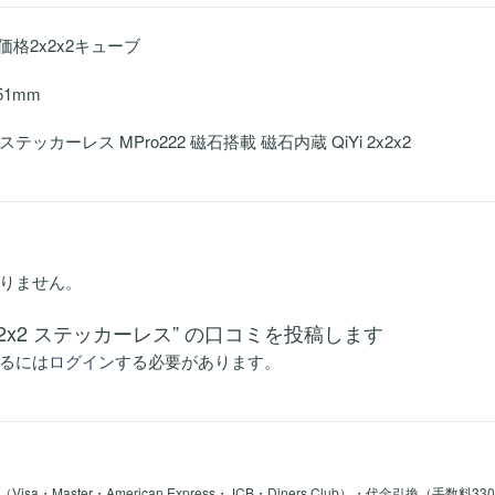
価格2x2x2キューブ
51mm
2x2 ステッカーレス MPro222 磁石搭載 磁石内蔵 QiYi 2x2x2
りません。
ro 2x2x2 ステッカーレス” の口コミを投稿します
るには
ログイン
する必要があります。
a・Master・American Express・JCB・Diners Club）・代金引換（手数料3