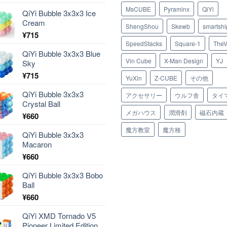
MsCUBE
Pyraminx
QiYi
QiYi Bubble 3x3x3 Ice
Cream
ShengShou
Skewb
smartshi
¥
715
SpeedStacks
Square-1
TheV
QiYi Bubble 3x3x3 Blue
Vin Cube
X-Man Design
YJ
Sky
¥
715
YuXin
Z-CUBE
その他
QiYi Bubble 3x3x3
アクセサリー
ウルフ舎
タイ
Crystal Ball
メガハウス
潤滑剤
磁石内蔵
¥
660
魔方教室
魔方格
QiYi Bubble 3x3x3
Macaron
¥
660
QiYi Bubble 3x3x3 Bobo
Ball
¥
660
QiYi XMD Tornado V5
Pioneer Limited Edition