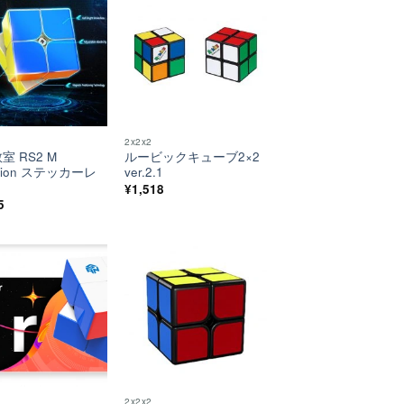
ほし
ほし
い！
い！
2x2x2
室 RS2 M
ルービックキューブ2×2
ution ステッカーレ
ver.2.1
¥
1,518
5
ほし
ほし
い！
い！
2x2x2