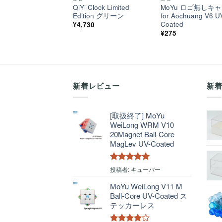
QiYi Clock Limited
MoYu ロゴ無しキ
Edition グリーン
for Aochuang V6 U
Coated
¥
4,730
¥
275
新着レビュー
新
[取扱終了] MoYu
WeiLong WRM V10
20Magnet Ball-Core
MagLev UV-Coated
5段階中
5
の
投稿者: キューバー
評価
MoYu WeiLong V11 M
Ball-Core UV-Coated ス
テッカーレス