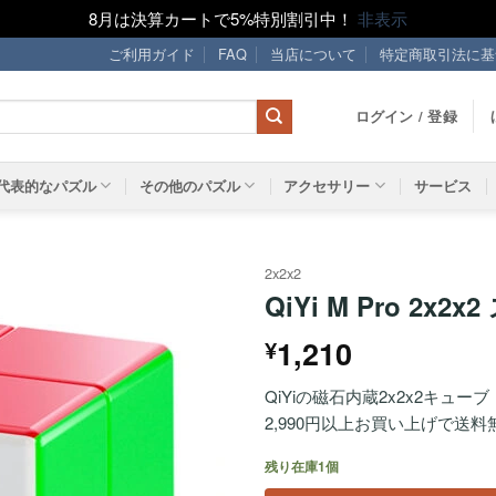
8月は決算カートで5%特別割引中！
非表示
ご利用ガイド
FAQ
当店について
特定商取引法に基
ログイン / 登録
代表的なパズル
その他のパズル
アクセサリー
サービス
2x2x2
QiYi M Pro 2x
ほし
1,210
¥
い！
QiYiの磁石内蔵2x2x2キューブ
2,990円以上お買い上げで送料
残り在庫1個