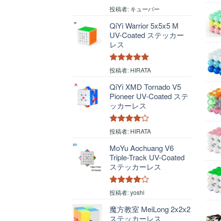
5段階中
4
投稿者: キューバー
の評価
QiYi Warrior 5x5x5 M
UV-Coated ステッカー
レス
5段階中
5
の
投稿者: HIRATA
評価
QiYi XMD Tornado V5
Pioneer UV-Coated ステ
ッカーレス
5段階中
4
投稿者: HIRATA
の評価
MoYu Aochuang V6
Triple-Track UV-Coated
ステッカーレス
5段階中
4
投稿者: yoshi
の評価
魔方教室 MeiLong 2x2x2
ステッカーレス