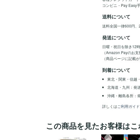
コンビニ・Pay Eas
送料について
送料全国一律600円、
発送について
日曜・祝日を除き12
（Amazon Pay
（商品ページに記載が
到着について
東北・関東・信越
北海道・九州：発
沖縄・離島各所：発
詳しくは
ご利用ガイド
この商品を見たお客様はこ