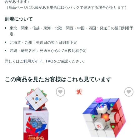
合があります）
（商品ページに記載がある場合はゆうパックで発送する場合があります）
到着について
東北・関東・信越・東海・北陸・関西・中国・四国：発送日の翌日到着予
定
北海道・九州：発送日の翌々日到着予定
沖縄・離島各所：発送日から5-7日後到着予定
詳しくは
ご利用ガイド
、
FAQ
をご確認ください。
この商品を見たお客様はこれも見ています
ほし
ほし
い！
い！