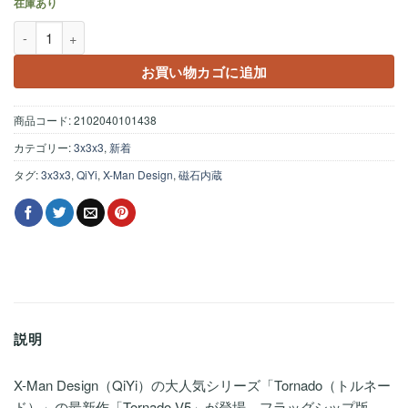
在庫あり
QiYi XMD Tornado V5 Flagship UV-Coated ステッカーレス個
お買い物カゴに追加
商品コード:
2102040101438
カテゴリー:
3x3x3
,
新着
タグ:
3x3x3
,
QiYi
,
X-Man Design
,
磁石内蔵
説明
X-Man Design（QiYi）の大人気シリーズ「Tornado（トルネー
ド）」の最新作「Tornado V5」が登場。フラッグシップ版