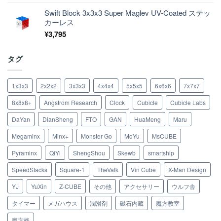
Swift Block 3x3x3 Super Maglev UV-Coated ステッ
カーレス
¥
3,795
タグ
1x3x3
2x2x2
3x3x3
4x4x4
5x5x5
6x6x6
7x7x7
8x8x8+
Angstrom Research
Clock
Cubicle
Cubicle Labs
DaYan
DianSheng
FTO
GAN
HuaMeng
Maru
Megaminx
Minx+
Monster Go
MoYu
MsCUBE
Pyraminx
QiYi
ShengShou
Skewb
smartship
SpeedStacks
Square-1
TheValk
Vin Cube
X-Man Design
YJ
YuXin
Z-CUBE
その他
アクセサリー
ウルフ舎
タイマー
メガハウス
潤滑剤
磁石内蔵
魔方教室
魔方格