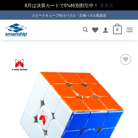
8月は決算カートで5%特別割引中！
非表示
Skip
スピードキューブ向けパズル・立体パズル取扱店
to
content
0
ほし
い！