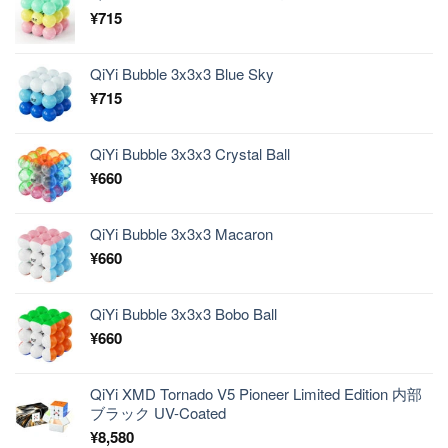
¥
715
QiYi Bubble 3x3x3 Blue Sky
¥
715
QiYi Bubble 3x3x3 Crystal Ball
¥
660
QiYi Bubble 3x3x3 Macaron
¥
660
QiYi Bubble 3x3x3 Bobo Ball
¥
660
QiYi XMD Tornado V5 Pioneer Limited Edition 内部
ブラック UV-Coated
¥
8,580