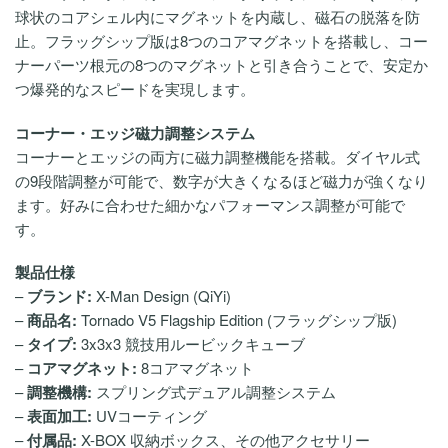
球状のコアシェル内にマグネットを内蔵し、磁石の脱落を防
止。フラッグシップ版は8つのコアマグネットを搭載し、コー
ナーパーツ根元の8つのマグネットと引き合うことで、安定か
つ爆発的なスピードを実現します。
コーナー・エッジ磁力調整システム
コーナーとエッジの両方に磁力調整機能を搭載。ダイヤル式
の9段階調整が可能で、数字が大きくなるほど磁力が強くなり
ます。好みに合わせた細かなパフォーマンス調整が可能で
す。
製品仕様
–
ブランド:
X-Man Design (QiYi)
–
商品名:
Tornado V5 Flagship Edition (フラッグシップ版)
–
タイプ:
3x3x3 競技用ルービックキューブ
–
コアマグネット:
8コアマグネット
–
調整機構:
スプリング式デュアル調整システム
–
表面加工:
UVコーティング
–
付属品:
X-BOX 収納ボックス、その他アクセサリー