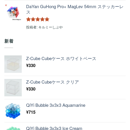
評価
DaYan GuHong Pro+ MagLev 54mm ステッカーレ
ス
5段階中
5
の
投稿者: キルミーしぶや
評価
新着
Z-Cube Cubeケース ホワイトベース
¥
330
Z-Cube Cubeケース クリア
¥
330
QiYi Bubble 3x3x3 Aquamarine
¥
715
QiYi Bubble 3x3x3 Ice Cream