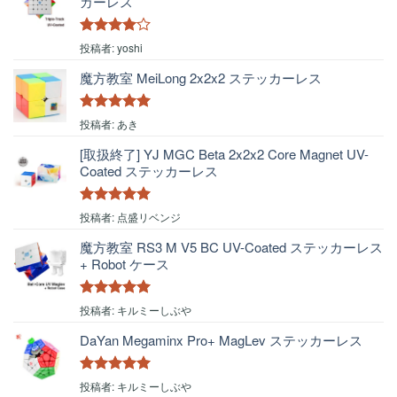
カーレス
5段階中
4
投稿者: yoshi
の評価
魔方教室 MeiLong 2x2x2 ステッカーレス
5段階中
5
の
投稿者: あき
評価
[取扱終了] YJ MGC Beta 2x2x2 Core Magnet UV-
Coated ステッカーレス
5段階中
5
の
投稿者: 点盛リベンジ
評価
魔方教室 RS3 M V5 BC UV-Coated ステッカーレス
+ Robot ケース
5段階中
5
の
投稿者: キルミーしぶや
評価
DaYan Megaminx Pro+ MagLev ステッカーレス
5段階中
5
の
投稿者: キルミーしぶや