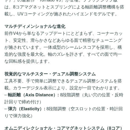
は、8コアマグネットとスプリングによる軸距離調整機構を搭
載し、UVコーティングが施されたハイエンドモデルです。
マルチディメンショナルな進化
前作V4から単なるアップデートにとどまらず、コーナーカッ
ト、安定性、滑らかさなどあらゆる面で精密なチューニング
が施されています。一体成型のシームレスコアを採用し、構
造的な強度を最大化。軸のズレを許さず、すべての面で均一
な回転感を提供します。
視覚的なマルチスター・デュアル調整システム
工具不要、手で簡単に調整できるデュアル調整システムを搭
載。カラーデジタル表示により、設定が一目でわかります。
–
軸距離（Axis Distance）:
8段階調整（丸い穴の位置・反時
計回りで締め付け）
–
弾力（Elasticity）:
8段階調整（空スロットの位置・時計回
りで弾力強化）
オムニディレクショナル・コアマグネットシステム（8コア）