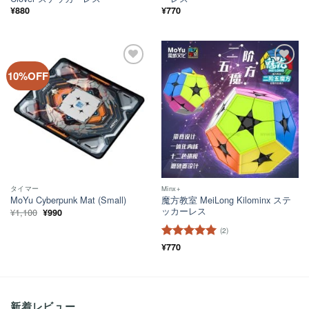
¥
880
¥
770
ほし
ほし
10%OFF
い！
い！
タイマー
Minx+
魔方教室 MeiLong Kilominx ステ
MoYu Cyberpunk Mat (Small)
ッカーレス
元
現
¥
1,100
¥
990
の
在
価
の
(2)
格
価
は
格
5段階中
¥
770
5
の
¥1,100
は
評価
で
¥990
し
で
た。
す。
新着レビュー