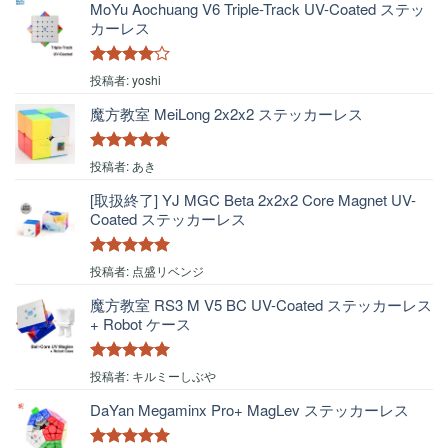
MoYu Aochuang V6 Triple-Track UV-Coated ステッ
カーレス
5段階中
4
投稿者: yoshi
の評価
魔方教室 MeiLong 2x2x2 ステッカーレス
5段階中
5
の
投稿者: あき
評価
[取扱終了] YJ MGC Beta 2x2x2 Core Magnet UV-
Coated ステッカーレス
5段階中
5
の
投稿者: 点盛リベンジ
評価
魔方教室 RS3 M V5 BC UV-Coated ステッカーレス
+ Robot ケース
5段階中
5
の
投稿者: キルミーしぶや
評価
DaYan Megaminx Pro+ MagLev ステッカーレス