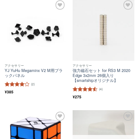
ほし
ほし
い！
い！
アクセサリー
アクセサリー
YJ YuHu Megaminx V2 M用ブラ
強力磁石セット for RS3 M 2020
ックパネル
Edge 3x2mm 26個入り
【smartshipオリジナル】
(2)
(4)
5段階中
¥
385
4
の評価
5段階中
¥
275
4.5
の評価
ほし
ほし
い！
い！