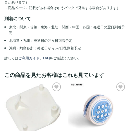
合があります）
（商品ページに記載がある場合はゆうパックで発送する場合があります）
到着について
東北・関東・信越・東海・北陸・関西・中国・四国：発送日の翌日到着予
定
北海道・九州：発送日の翌々日到着予定
沖縄・離島各所：発送日から5-7日後到着予定
詳しくは
ご利用ガイド
、
FAQ
をご確認ください。
この商品を見たお客様はこれも見ています
ほし
ほし
い！
い！