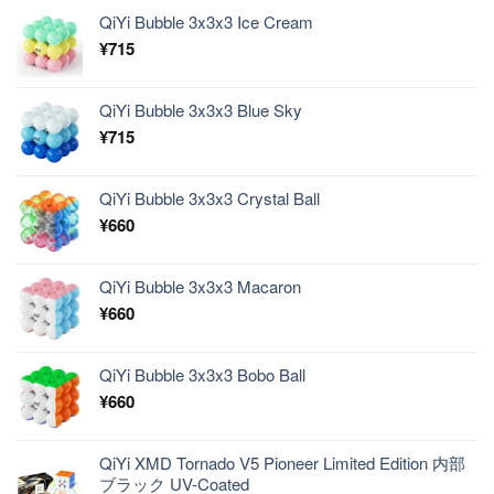
QiYi Bubble 3x3x3 Ice Cream
¥
715
QiYi Bubble 3x3x3 Blue Sky
¥
715
QiYi Bubble 3x3x3 Crystal Ball
¥
660
QiYi Bubble 3x3x3 Macaron
¥
660
QiYi Bubble 3x3x3 Bobo Ball
¥
660
QiYi XMD Tornado V5 Pioneer Limited Edition 内部
ブラック UV-Coated