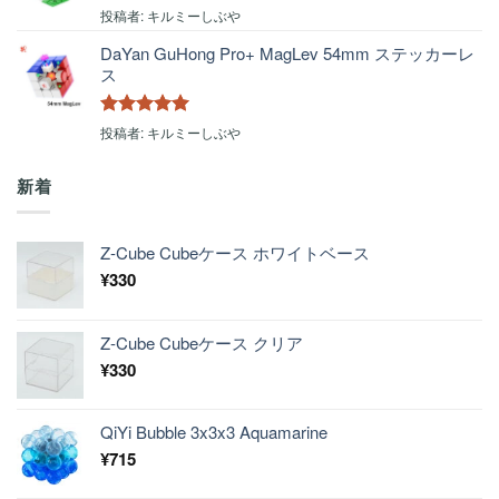
5段階中
5
の
投稿者: キルミーしぶや
評価
DaYan GuHong Pro+ MagLev 54mm ステッカーレ
ス
5段階中
5
の
投稿者: キルミーしぶや
評価
新着
Z-Cube Cubeケース ホワイトベース
¥
330
Z-Cube Cubeケース クリア
¥
330
QiYi Bubble 3x3x3 Aquamarine
¥
715