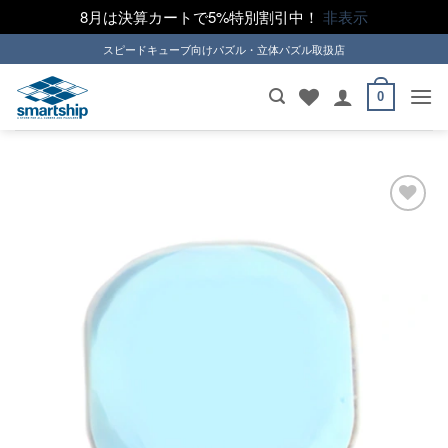
8月は決算カートで5%特別割引中！
非表示
Skip
スピードキューブ向けパズル・立体パズル取扱店
to
content
0
ほし
い！