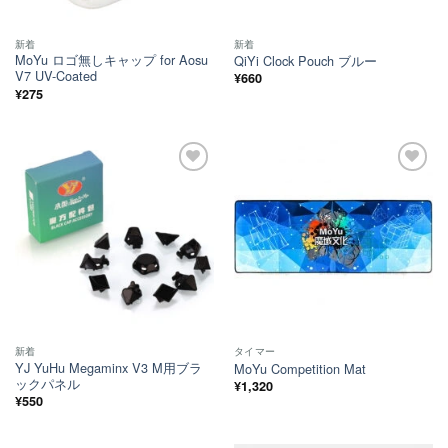
新着
新着
MoYu ロゴ無しキャップ for Aosu
QiYi Clock Pouch ブルー
V7 UV-Coated
¥
660
¥
275
ほし
ほし
い！
い！
新着
タイマー
YJ YuHu Megaminx V3 M用ブラ
MoYu Competition Mat
ックパネル
¥
1,320
¥
550