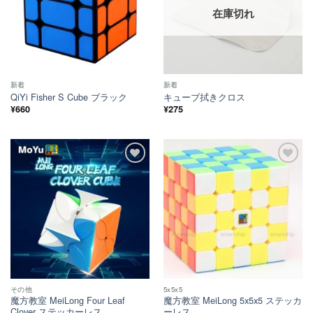
在庫切れ
新着
新着
QiYi Fisher S Cube ブラック
キューブ拭きクロス
¥
660
¥
275
ほし
ほし
い！
い！
その他
5x5x5
魔方教室 MeiLong Four Leaf
魔方教室 MeiLong 5x5x5 ステッカ
Clover ステッカーレス
ーレス