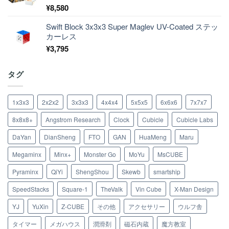
¥
8,580
Swift Block 3x3x3 Super Maglev UV-Coated ステッ
カーレス
¥
3,795
タグ
1x3x3
2x2x2
3x3x3
4x4x4
5x5x5
6x6x6
7x7x7
8x8x8+
Angstrom Research
Clock
Cubicle
Cubicle Labs
DaYan
DianSheng
FTO
GAN
HuaMeng
Maru
Megaminx
Minx+
Monster Go
MoYu
MsCUBE
Pyraminx
QiYi
ShengShou
Skewb
smartship
SpeedStacks
Square-1
TheValk
Vin Cube
X-Man Design
YJ
YuXin
Z-CUBE
その他
アクセサリー
ウルフ舎
タイマー
メガハウス
潤滑剤
磁石内蔵
魔方教室