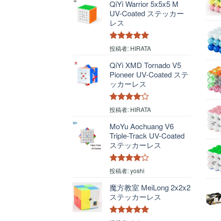
QiYi Warrior 5x5x5 M
UV-Coated ステッカー
レス
5段階中
5
の
投稿者: HIRATA
評価
QiYi XMD Tornado V5
Pioneer UV-Coated ステ
ッカーレス
5段階中
4
投稿者: HIRATA
の評価
MoYu Aochuang V6
Triple-Track UV-Coated
ステッカーレス
5段階中
4
投稿者: yoshi
の評価
魔方教室 MeiLong 2x2x2
ステッカーレス