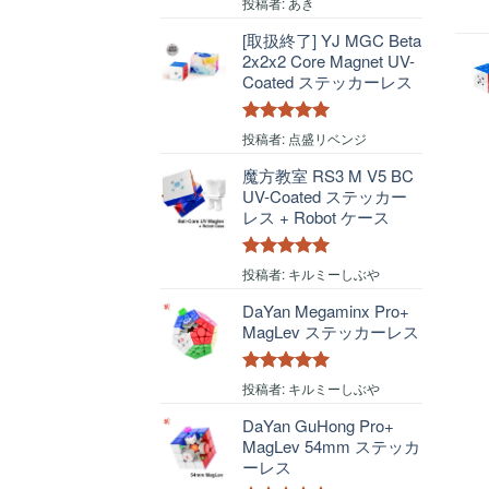
5段階中
5
の
投稿者: あき
評価
[取扱終了] YJ MGC Beta
2x2x2 Core Magnet UV-
Coated ステッカーレス
5段階中
5
の
投稿者: 点盛リベンジ
評価
魔方教室 RS3 M V5 BC
UV-Coated ステッカー
レス + Robot ケース
5段階中
5
の
投稿者: キルミーしぶや
評価
DaYan Megaminx Pro+
MagLev ステッカーレス
5段階中
5
の
投稿者: キルミーしぶや
評価
DaYan GuHong Pro+
MagLev 54mm ステッカ
ーレス