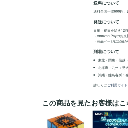
送料について
送料全国一律600円、
発送について
日曜・祝日を除き12
（Amazon Pay
（商品ページに記載が
到着について
東北・関東・信越
北海道・九州：発
沖縄・離島各所：発
詳しくは
ご利用ガイド
この商品を見たお客様はこ
ほし