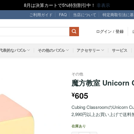
8月は決算カートで5%特別割引中！
非表示
ご利用ガイド
FAQ
当店について
特定商取引法に基
ログイン / 登録
代表的なパズル
その他のパズル
アクセサリー
サービス
その他
魔方教室 Unicorn C
ほし
605
¥
い！
Cubing ClassroomのUnicorn C
2,990円以上お買い上げで送料
在庫あり