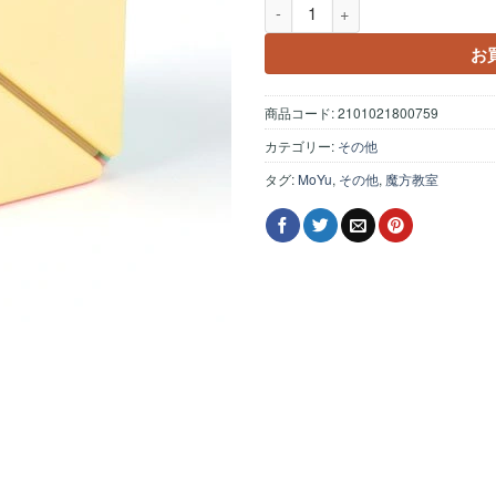
魔方教室 Unicorn Cube Macaro
お
商品コード:
2101021800759
カテゴリー:
その他
タグ:
MoYu
,
その他
,
魔方教室