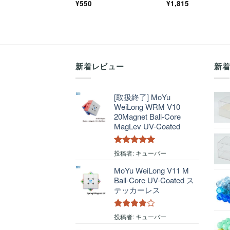
¥
550
¥
1,815
新着レビュー
新
[取扱終了] MoYu
WeiLong WRM V10
20Magnet Ball-Core
MagLev UV-Coated
5段階中
5
の
投稿者: キューバー
評価
MoYu WeiLong V11 M
Ball-Core UV-Coated ス
テッカーレス
5段階中
4
投稿者: キューバー
の評価