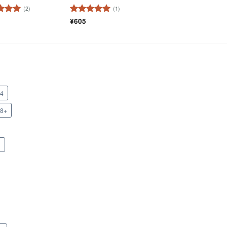
(2)
(1)
階中
5
の
5段階中
¥
605
5
の
評価
x4
x8+
n