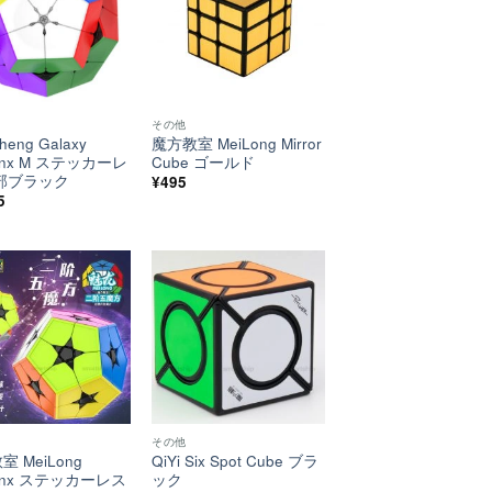
い！
い！
その他
heng Galaxy
魔方教室 MeiLong Mirror
minx M ステッカーレ
Cube ゴールド
部ブラック
¥
495
5
ほし
ほし
い！
い！
その他
 MeiLong
QiYi Six Spot Cube ブラ
minx ステッカーレス
ック