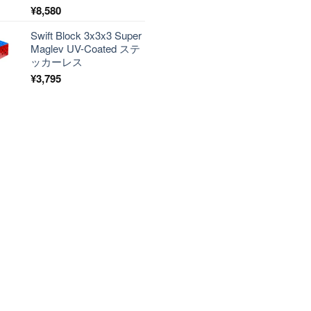
¥
8,580
Swift Block 3x3x3 Super
Maglev UV-Coated ステ
ッカーレス
¥
3,795