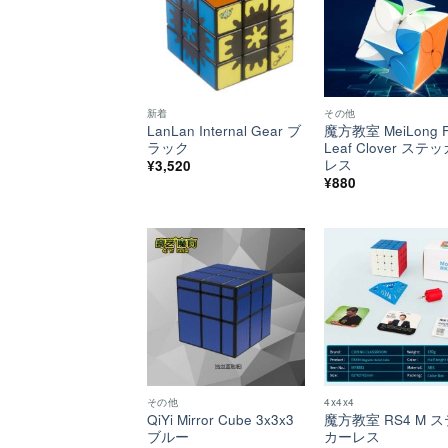
い！
新着
その他
LanLan Internal Gear ブ
魔方教室 MeiLong F
ラック
Leaf Clover ステ
レス
¥
3,520
¥
880
ほし
い！
その他
4x4x4
QiYi Mirror Cube 3x3x3
魔方教室 RS4 M 
ブルー
カーレス