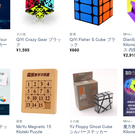
い！
い！
い！
その他
新着
Minx+
our
QiYi Crazy Gear ブラッ
QiYi Fisher S Cube ブラ
DianS
ッカー
ク
ック
Kilo
ス 内
¥
1,595
¥
660
¥
2,91
ほし
ほし
ほし
い！
い！
い！
新着
その他
Minx+
ステッ
MoYu Magnetic 15
YJ Floppy Ghost Cube
魔方教室
Klotski Puzzle
シルバーステッカー
Kilo