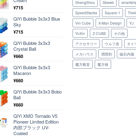
Cream
ShengShou
Skewb
smartshi
¥
715
SpeedStacks
Square-1
TheV
QiYi Bubble 3x3x3 Blue
Vin Cube
X-Man Design
YJ
Sky
¥
715
YuXin
Z-CUBE
その他
QiYi Bubble 3x3x3
アクセサリー
ウルフ舎
タイ
Crystal Ball
メガハウス
潤滑剤
磁石内蔵
¥
660
魔方教室
魔方格
QiYi Bubble 3x3x3
Macaron
¥
660
QiYi Bubble 3x3x3 Bobo
Ball
¥
660
QiYi XMD Tornado V5
Pioneer Limited Edition
内部ブラック UV-
Coated