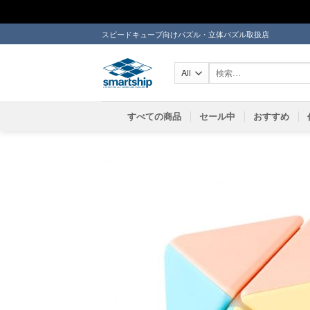
Skip
スピードキューブ向けパズル・立体パズル取扱店
to
content
検
索
対
象:
すべての商品
セール中
おすすめ