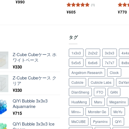
¥
990
(1)
5段階中
¥
605
5
の
5段
¥
770
評価
評価
着
タグ
1x3x3
2x2x2
3x3x3
4x4
Z-Cube Cubeケース ホ
ワイトベース
5x5x5
6x6x6
7x7x7
8x8
¥
330
Angstrom Research
Clock
Z-Cube Cubeケース ク
Cubicle
Cubicle Labs
DaYa
リア
¥
330
DianSheng
FTO
GAN
QiYi Bubble 3x3x3
HuaMeng
Maru
Megaminx
Aquamarine
Minx+
Monster Go
MoYu
¥
715
MsCUBE
Pyraminx
QiYi
QiYi Bubble 3x3x3 Ice