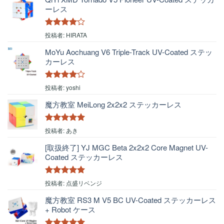
ーレス
5段階中
4
投稿者: HIRATA
の評価
MoYu Aochuang V6 Triple-Track UV-Coated ステッ
カーレス
5段階中
4
投稿者: yoshi
の評価
魔方教室 MeiLong 2x2x2 ステッカーレス
5段階中
5
の
投稿者: あき
評価
[取扱終了] YJ MGC Beta 2x2x2 Core Magnet UV-
Coated ステッカーレス
5段階中
5
の
投稿者: 点盛リベンジ
評価
魔方教室 RS3 M V5 BC UV-Coated ステッカーレス
+ Robot ケース