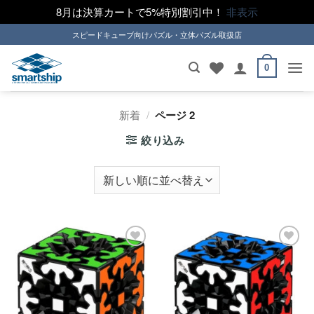
8月は決算カートで5%特別割引中！
非表示
Skip
スピードキューブ向けパズル・立体パズル取扱店
to
content
0
新着
/
ページ 2
絞り込み
ほし
ほし
い！
い！