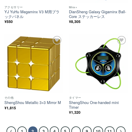
アクセサリー
Minx+
YJ YuHu Megaminx V3 M用ブラ
DianSheng Galaxy Gigaminx Ball-
ックパネル
Core ステッカーレス
¥
550
¥
8,305
ほし
ほし
い！
い！
その他
タイマー
ShengShou One-handed mini
ShengShou Metallic 3×3 Mirror M
Timer
¥
1,815
¥
1,320
1
2
3
4
5
…
9
10
11