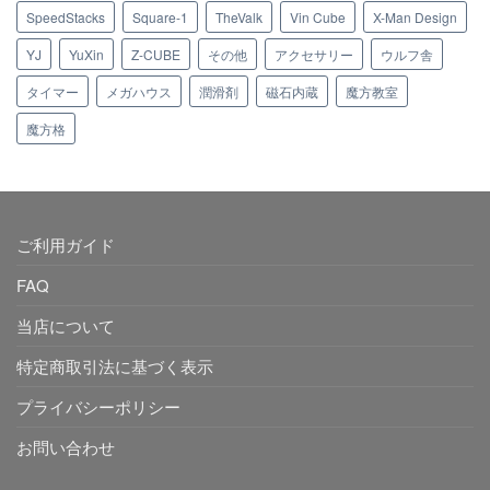
SpeedStacks
Square-1
TheValk
Vin Cube
X-Man Design
YJ
YuXin
Z-CUBE
その他
アクセサリー
ウルフ舎
タイマー
メガハウス
潤滑剤
磁石内蔵
魔方教室
魔方格
ご利用ガイド
FAQ
当店について
特定商取引法に基づく表示
プライバシーポリシー
お問い合わせ