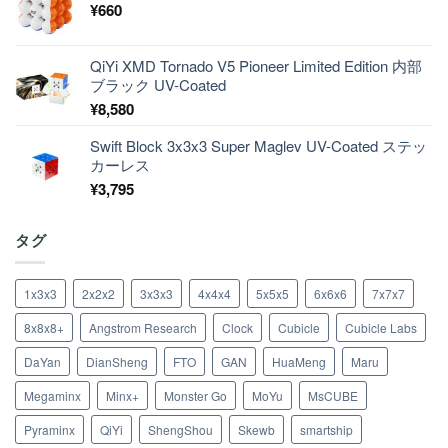
¥
660
QiYi XMD Tornado V5 Pioneer Limited Edition 内部
ブラック UV-Coated
¥
8,580
Swift Block 3x3x3 Super Maglev UV-Coated ステッ
カーレス
¥
3,795
タグ
1x3x3
2x2x2
3x3x3
4x4x4
5x5x5
6x6x6
7x7x7
8x8x8+
Angstrom Research
Clock
Cubicle
Cubicle Labs
DaYan
DianSheng
FTO
GAN
HuaMeng
Maru
Megaminx
Minx+
Monster Go
MoYu
MsCUBE
Pyraminx
QiYi
ShengShou
Skewb
smartship