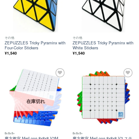
その他
その他
ZEPUZZLES Tricky Pyraminx with
ZEPUZZLES Tricky Pyraminx with
Four-Color Stickers
White Stickers
¥
1,540
¥
1,540
ほし
ほし
い！
い！
在庫切れ
8x8x8+
8x8x8+
魔方教室 MeiLong 8x8x8 V3M
魔方教室 MeiLong 8x8x8 V3 ステ