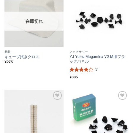
ほし
ほし
い！
い！
在庫切れ
新着
アクセサリー
YJ YuHu Megaminx V2 M用ブラ
キューブ拭きクロス
ックパネル
¥
275
(2)
5段階中
¥
385
4
の評価
ほし
ほし
い！
い！