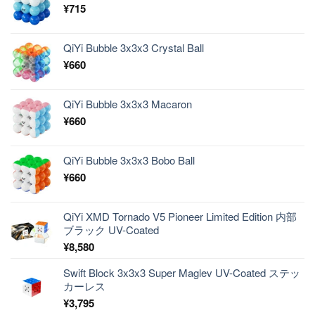
¥
715
QiYi Bubble 3x3x3 Crystal Ball
¥
660
QiYi Bubble 3x3x3 Macaron
¥
660
QiYi Bubble 3x3x3 Bobo Ball
¥
660
QiYi XMD Tornado V5 Pioneer Limited Edition 内部
ブラック UV-Coated
¥
8,580
Swift Block 3x3x3 Super Maglev UV-Coated ステッ
カーレス
¥
3,795