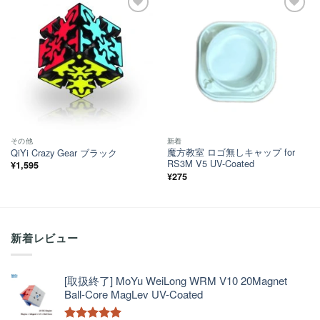
ほし
ほし
い！
い！
その他
新着
魔方教室 ロゴ無しキャップ for
QiYi Crazy Gear ブラック
RS3M V5 UV-Coated
¥
1,595
¥
275
新着レビュー
[取扱終了] MoYu WeiLong WRM V10 20Magnet
Ball-Core MagLev UV-Coated