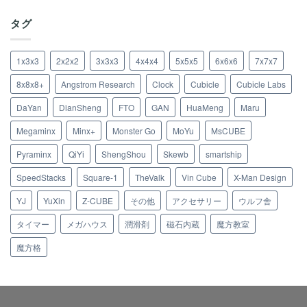
タグ
1x3x3
2x2x2
3x3x3
4x4x4
5x5x5
6x6x6
7x7x7
8x8x8+
Angstrom Research
Clock
Cubicle
Cubicle Labs
DaYan
DianSheng
FTO
GAN
HuaMeng
Maru
Megaminx
Minx+
Monster Go
MoYu
MsCUBE
Pyraminx
QiYi
ShengShou
Skewb
smartship
SpeedStacks
Square-1
TheValk
Vin Cube
X-Man Design
YJ
YuXin
Z-CUBE
その他
アクセサリー
ウルフ舎
タイマー
メガハウス
潤滑剤
磁石内蔵
魔方教室
魔方格