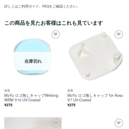
詳しくは
ご利用ガイド
、
FAQ
をご確認ください。
この商品を見たお客様はこれも見ています
ほし
ほし
い！
い！
在庫切れ
新着
新着
MoYu ロゴ無しキャップWeilong
MoYu ロゴ無しキャップ for Aosu
WRM V10 UV-Coated
V7 UV-Coated
¥
275
¥
275