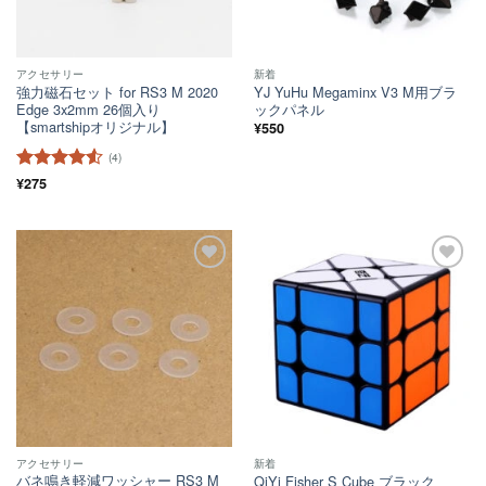
アクセサリー
新着
強力磁石セット for RS3 M 2020
YJ YuHu Megaminx V3 M用ブラ
Edge 3x2mm 26個入り
ックパネル
【smartshipオリジナル】
¥
550
(4)
5段階中
¥
275
4.5
の評価
ほし
ほし
い！
い！
アクセサリー
新着
バネ鳴き軽減ワッシャー RS3 M
QiYi Fisher S Cube ブラック