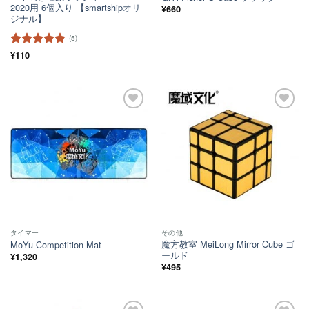
2020用 6個入り 【smartshipオリ
¥
660
ジナル】
(5)
5段階中
¥
110
4.8
の評価
ほし
ほし
い！
い！
タイマー
その他
魔方教室 MeiLong Mirror Cube ゴ
MoYu Competition Mat
ールド
¥
1,320
¥
495