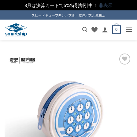
8月は決算カートで5%特別割引中！
非表示
Skip
スピードキューブ向けパズル・立体パズル取扱店
to
content
0
ほし
い！