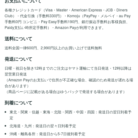
お支払いについて
各種クレジットカード（Visa・Master・American Express・JCB・Diners
Club）・代金引換（手数料330円）・Komoju（PayPay・メルペイ・au Pay
手数料0円 コンビニ・Pay Easy手数料190円、銀行振込手数料お客様負担、
Paidy支払い時所定手数料）・Amazon Payが利用できます。
送料について
送料全国一律600円、2,990円以上のお買い上げで送料無料
発送について
日曜・祝日を除き12時までのご注文はヤマト運輸にて当日発送・12時以降は
翌営業日発送
（Amazon Payのお支払いで住所が不正確な場合、確認のため発送が遅れる場
合があります）
（商品ページに記載がある場合はゆうパックで発送する場合があります）
到着について
東北・関東・信越・東海・北陸・関西・中国・四国：発送日の翌日到着予
定
北海道・九州：発送日の翌々日到着予定
沖縄・離島各所：発送日から5-7日後到着予定