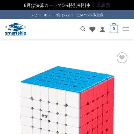
8月は決算カートで5%特別割引中！
非表示
Skip
スピードキューブ向けパズル・立体パズル取扱店
to
content
0
ほし
い！