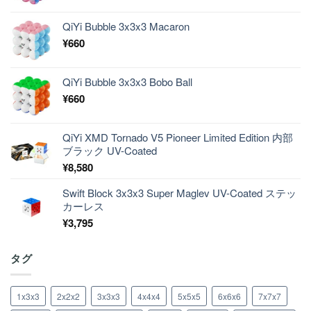
QiYi Bubble 3x3x3 Macaron
¥
660
QiYi Bubble 3x3x3 Bobo Ball
¥
660
QiYi XMD Tornado V5 Pioneer Limited Edition 内部
ブラック UV-Coated
¥
8,580
Swift Block 3x3x3 Super Maglev UV-Coated ステッ
カーレス
¥
3,795
タグ
1x3x3
2x2x2
3x3x3
4x4x4
5x5x5
6x6x6
7x7x7