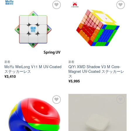
ほし
ほし
い！
い！
新着
新着
MoYu WeiLong V11 M UV-Coated
QiYi XMD Shadow V3 M Core-
ステッカーレス
Magnet UV-Coated ステッカーレ
ス
¥
3,410
¥
5,995
ほし
ほし
い！
い！