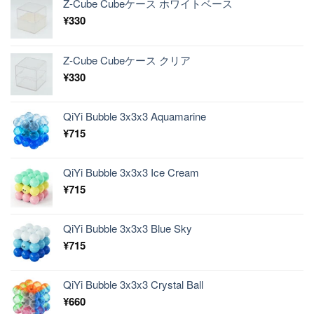
Z-Cube Cubeケース ホワイトベース
¥
330
Z-Cube Cubeケース クリア
¥
330
QiYi Bubble 3x3x3 Aquamarine
¥
715
QiYi Bubble 3x3x3 Ice Cream
¥
715
QiYi Bubble 3x3x3 Blue Sky
¥
715
QiYi Bubble 3x3x3 Crystal Ball
¥
660