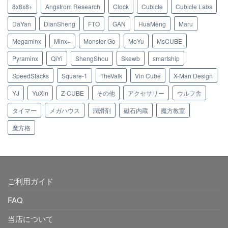
8x8x8+
Angstrom Research
Clock
Cubicle
Cubicle Labs
DaYan
DianSheng
FTO
GAN
HuaMeng
Maru
Megaminx
Minx+
Monster Go
MoYu
MsCUBE
Pyraminx
QiYi
ShengShou
Skewb
smartship
SpeedStacks
Square-1
TheValk
Vin Cube
X-Man Design
YJ
YuXin
Z-CUBE
その他
アクセサリー
ウルフ舎
タイマー
メガハウス
潤滑剤
磁石内蔵
魔方教室
魔方格
ご利用ガイド
FAQ
当店について