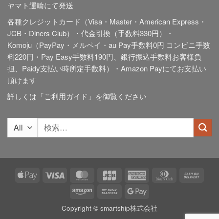
ヤマト運輸にて発送
各種クレジットカード（Visa・Master・American Express・
JCB・Diners Club）・代金引換（手数料330円）・
Komoju（PayPay・メルペイ・au Pay手数料0円 コンビニ手数
料220円・Pay Easy手数料190円、銀行振込手数料お客様負
担、Paidy
支払い時所定手数料
）・Amazon Payにてお支払い
頂けます
詳しくは「
ご利用ガイド
」を御覧ください
検
索
対
象:
Apple
Visa
MasterCard
JCB
American
Dinners
Cash
Pay
Express
Club
On
Amazon
Bank
Google
Deliv
Transfer
Pay
Copyright © smartship株式会社