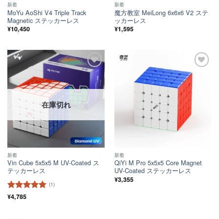
新着
新着
MoYu AoShi V4 Triple Track
魔方教室 MeiLong 6x6x6 V2 ステ
Magnetic ステッカーレス
ッカーレス
¥
10,450
¥
1,595
ほし
ほし
い！
い！
在庫切れ
新着
新着
Vin Cube 5x5x5 M UV-Coated ス
QiYi M Pro 5x5x5 Core Magnet
テッカーレス
UV-Coated ステッカーレス
¥
3,355
(1)
5段階中
¥
4,785
5
の
評価