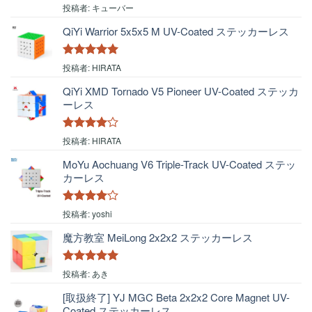
5段階中
4
投稿者: キューバー
の評価
QiYi Warrior 5x5x5 M UV-Coated ステッカーレス
5段階中
5
の
投稿者: HIRATA
評価
QiYi XMD Tornado V5 Pioneer UV-Coated ステッカ
ーレス
5段階中
4
投稿者: HIRATA
の評価
MoYu Aochuang V6 Triple-Track UV-Coated ステッ
カーレス
5段階中
4
投稿者: yoshi
の評価
魔方教室 MeiLong 2x2x2 ステッカーレス
5段階中
5
の
投稿者: あき
評価
[取扱終了] YJ MGC Beta 2x2x2 Core Magnet UV-
Coated ステッカーレス