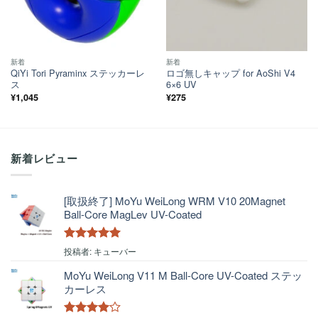
新着
新着
QiYi Tori Pyraminx ステッカーレ
ロゴ無しキャップ for AoShi V4
ス
6×6 UV
¥
1,045
¥
275
新着レビュー
[取扱終了] MoYu WeiLong WRM V10 20Magnet
Ball-Core MagLev UV-Coated
5段階中
5
の
投稿者: キューバー
評価
MoYu WeiLong V11 M Ball-Core UV-Coated ステッ
カーレス