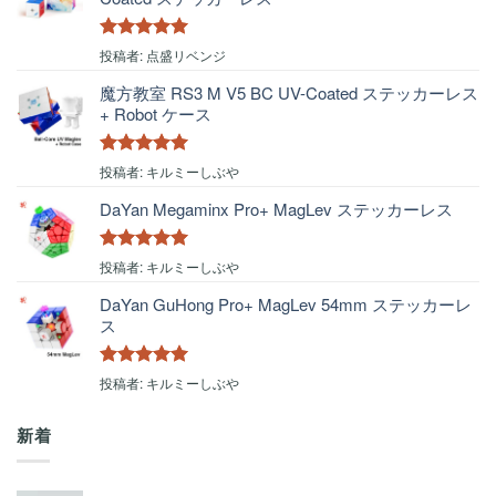
5段階中
5
の
投稿者: 点盛リベンジ
評価
魔方教室 RS3 M V5 BC UV-Coated ステッカーレス
+ Robot ケース
5段階中
5
の
投稿者: キルミーしぶや
評価
DaYan Megaminx Pro+ MagLev ステッカーレス
5段階中
5
の
投稿者: キルミーしぶや
評価
DaYan GuHong Pro+ MagLev 54mm ステッカーレ
ス
5段階中
5
の
投稿者: キルミーしぶや
評価
新着