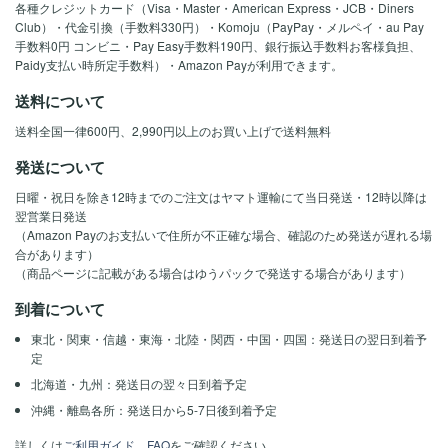
各種クレジットカード（Visa・Master・American Express・JCB・Diners
Club）・代金引換（手数料330円）・Komoju（PayPay・メルペイ・au Pay
手数料0円 コンビニ・Pay Easy手数料190円、銀行振込手数料お客様負担、
Paidy支払い時所定手数料）・Amazon Payが利用できます。
送料について
送料全国一律600円、2,990円以上のお買い上げで送料無料
発送について
日曜・祝日を除き12時までのご注文はヤマト運輸にて当日発送・12時以降は
翌営業日発送
（Amazon Payのお支払いで住所が不正確な場合、確認のため発送が遅れる場
合があります）
（商品ページに記載がある場合はゆうパックで発送する場合があります）
到着について
東北・関東・信越・東海・北陸・関西・中国・四国：発送日の翌日到着予
定
北海道・九州：発送日の翌々日到着予定
沖縄・離島各所：発送日から5-7日後到着予定
詳しくは
ご利用ガイド
、
FAQ
をご確認ください。