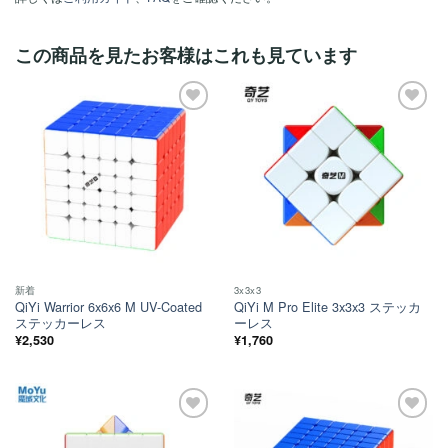
この商品を見たお客様はこれも見ています
ほし
ほし
い！
い！
新着
3x3x3
QiYi Warrior 6x6x6 M UV-Coated
QiYi M Pro Elite 3x3x3 ステッカ
ステッカーレス
ーレス
¥
2,530
¥
1,760
ほし
ほし
い！
い！