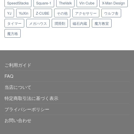
SpeedStacks
Square-1
TheValk
Vin Cube
X-Man Design
YJ
YuXin
Z-CUBE
その他
アクセサリー
ウルフ舎
タイマー
メガハウス
潤滑剤
磁石内蔵
魔方教室
魔方格
ご利用ガイド
FAQ
当店について
特定商取引法に基づく表示
プライバシーポリシー
お問い合わせ