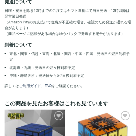
発送について
日曜・祝日を除き12時までのご注文はヤマト運輸にて当日発送・12時以降は
翌営業日発送
（Amazon Payのお支払いで住所が不正確な場合、確認のため発送が遅れる場
合があります）
（商品ページに記載がある場合はゆうパックで発送する場合があります）
到着について
東北・関東・信越・東海・北陸・関西・中国・四国：発送日の翌日到着予
定
北海道・九州：発送日の翌々日到着予定
沖縄・離島各所：発送日から5-7日後到着予定
詳しくは
ご利用ガイド
、
FAQ
をご確認ください。
この商品を見たお客様はこれも見ています
ほし
ほし
い！
い！