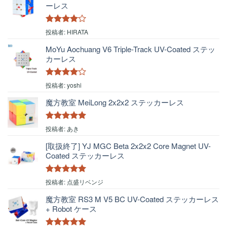
ーレス
5段階中
4
投稿者: HIRATA
の評価
MoYu Aochuang V6 Triple-Track UV-Coated ステッ
カーレス
5段階中
4
投稿者: yoshi
の評価
魔方教室 MeiLong 2x2x2 ステッカーレス
5段階中
5
の
投稿者: あき
評価
[取扱終了] YJ MGC Beta 2x2x2 Core Magnet UV-
Coated ステッカーレス
5段階中
5
の
投稿者: 点盛リベンジ
評価
魔方教室 RS3 M V5 BC UV-Coated ステッカーレス
+ Robot ケース