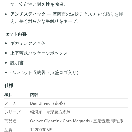
で、安定性と耐久性を確保。
アンチスティック
— 摩擦面の波状テクスチャで粘りを抑
え、長く滑らかな手触りをキープ。
セット内容
ギガミンクス本体
上下蓋式パッケージボックス
説明書
ベルベット収納袋（点盛ロゴ入り）
仕様
項目
内容
メーカー
DianSheng（点盛）
シリーズ
银河系 · 异形魔方系列
商品名
Galaxy Gigaminx Core Magnetic / 五階五魔 球軸版
型番
T220030MS