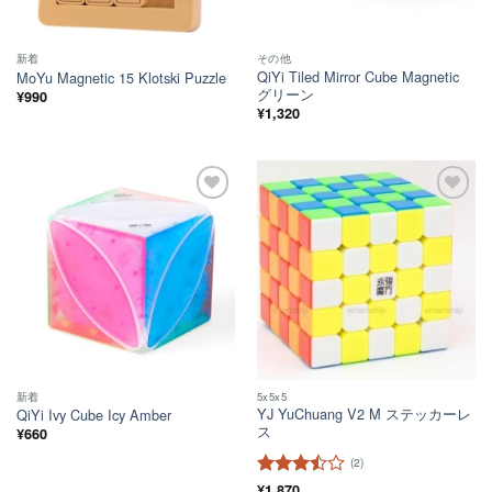
新着
その他
QiYi Tiled Mirror Cube Magnetic
MoYu Magnetic 15 Klotski Puzzle
グリーン
¥
990
¥
1,320
ほし
ほし
い！
い！
新着
5x5x5
YJ YuChuang V2 M ステッカーレ
QiYi Ivy Cube Icy Amber
ス
¥
660
(2)
5段階中
¥
1,870