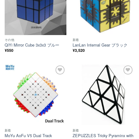
その他
新着
QiYi Mirror Cube 3x3x3 ブルー
LanLan Internal Gear ブラック
¥
550
¥
3,520
ほし
ほし
い！
い！
新着
新着
MoYu AoFu V5 Dual Track
ZEPUZZLES Tricky Pyraminx with