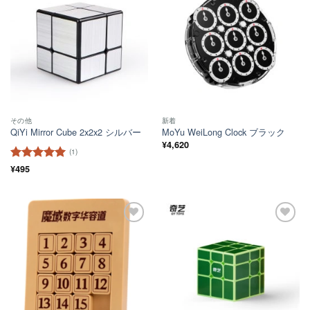
ほし
ほし
い！
い！
その他
新着
QiYi Mirror Cube 2x2x2 シルバー
MoYu WeiLong Clock ブラック
¥
4,620
(1)
5段階中
¥
495
5
の
評価
ほし
ほし
い！
い！