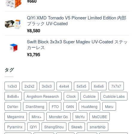
¥
660
QiYi XMD Tornado V5 Pioneer Limited Edition 内部
ブラック UV-Coated
¥
8,580
Swift Block 3x3x3 Super Maglev UV-Coated ステッ
カーレス
¥
3,795
タグ
1x3x3
2x2x2
3x3x3
4x4x4
5x5x5
6x6x6
7x7x7
8x8x8+
Angstrom Research
Clock
Cubicle
Cubicle Labs
DaYan
DianSheng
FTO
GAN
HuaMeng
Maru
Megaminx
Minx+
Monster Go
MoYu
MsCUBE
Pyraminx
QiYi
ShengShou
Skewb
smartship