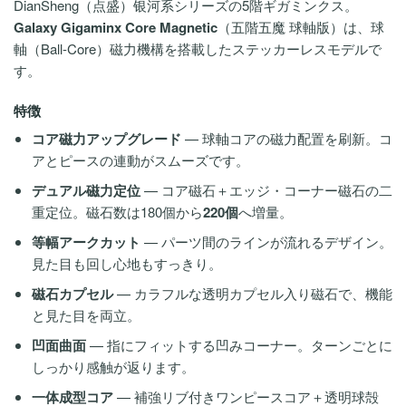
DianSheng（点盛）银河系シリーズの5階ギガミンクス。
Galaxy Gigaminx Core Magnetic
（五階五魔 球軸版）は、球
軸（Ball-Core）磁力機構を搭載したステッカーレスモデルで
す。
特徴
コア磁力アップグレード
— 球軸コアの磁力配置を刷新。コ
アとピースの連動がスムーズです。
デュアル磁力定位
— コア磁石＋エッジ・コーナー磁石の二
重定位。磁石数は180個から
220個
へ増量。
等幅アークカット
— パーツ間のラインが流れるデザイン。
見た目も回し心地もすっきり。
磁石カプセル
— カラフルな透明カプセル入り磁石で、機能
と見た目を両立。
凹面曲面
— 指にフィットする凹みコーナー。ターンごとに
しっかり感触が返ります。
一体成型コア
— 補強リブ付きワンピースコア＋透明球殻