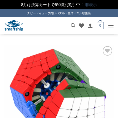
8月は決算カートで5%特別割引中！
非表示
Skip
スピードキューブ向けパズル・立体パズル取扱店
to
content
0
ほし
い！