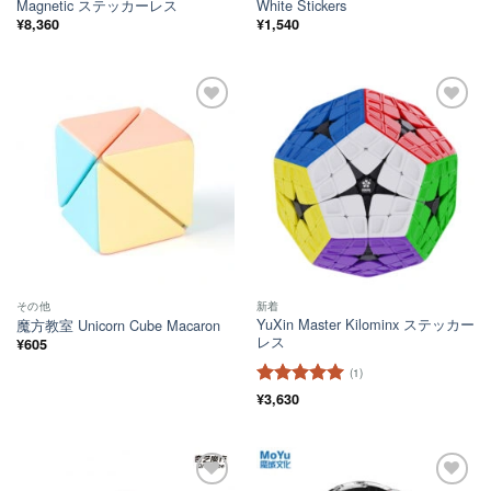
Magnetic ステッカーレス
White Stickers
¥
8,360
¥
1,540
ほし
ほし
い！
い！
その他
新着
YuXin Master Kilominx ステッカー
魔方教室 Unicorn Cube Macaron
レス
¥
605
(1)
5段階中
¥
3,630
5
の
評価