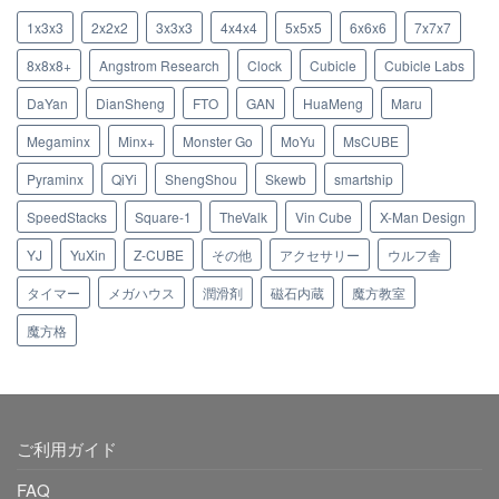
1x3x3
2x2x2
3x3x3
4x4x4
5x5x5
6x6x6
7x7x7
8x8x8+
Angstrom Research
Clock
Cubicle
Cubicle Labs
DaYan
DianSheng
FTO
GAN
HuaMeng
Maru
Megaminx
Minx+
Monster Go
MoYu
MsCUBE
Pyraminx
QiYi
ShengShou
Skewb
smartship
SpeedStacks
Square-1
TheValk
Vin Cube
X-Man Design
YJ
YuXin
Z-CUBE
その他
アクセサリー
ウルフ舎
タイマー
メガハウス
潤滑剤
磁石内蔵
魔方教室
魔方格
ご利用ガイド
FAQ