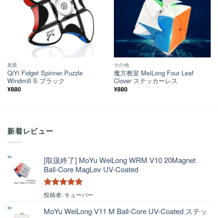
新着
その他
QiYi Fidget Spinner Puzzle
魔方教室 MeiLong Four Leaf
Windmill S ブラック
Clover ステッカーレス
¥
880
¥
880
新着レビュー
[取扱終了] MoYu WeiLong WRM V10 20Magnet
Ball-Core MagLev UV-Coated
5段階中
5
の
投稿者: キューバー
評価
MoYu WeiLong V11 M Ball-Core UV-Coated ステッ