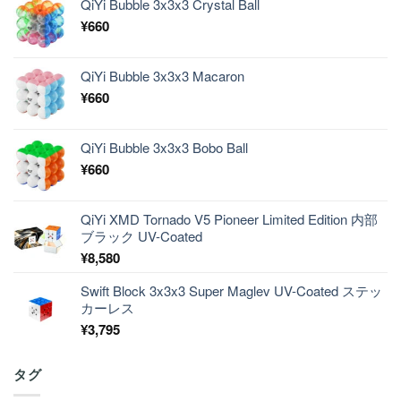
QiYi Bubble 3x3x3 Crystal Ball
¥
660
QiYi Bubble 3x3x3 Macaron
¥
660
QiYi Bubble 3x3x3 Bobo Ball
¥
660
QiYi XMD Tornado V5 Pioneer Limited Edition 内部
ブラック UV-Coated
¥
8,580
Swift Block 3x3x3 Super Maglev UV-Coated ステッ
カーレス
¥
3,795
タグ