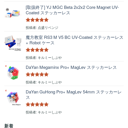
評価
[取扱終了] YJ MGC Beta 2x2x2 Core Magnet UV-
Coated ステッカーレス
5段階中
5
の
投稿者: 点盛リベンジ
評価
魔方教室 RS3 M V5 BC UV-Coated ステッカーレス
+ Robot ケース
5段階中
5
の
投稿者: キルミーしぶや
評価
DaYan Megaminx Pro+ MagLev ステッカーレス
5段階中
5
の
投稿者: キルミーしぶや
評価
DaYan GuHong Pro+ MagLev 54mm ステッカーレ
ス
5段階中
5
の
投稿者: キルミーしぶや
評価
新着