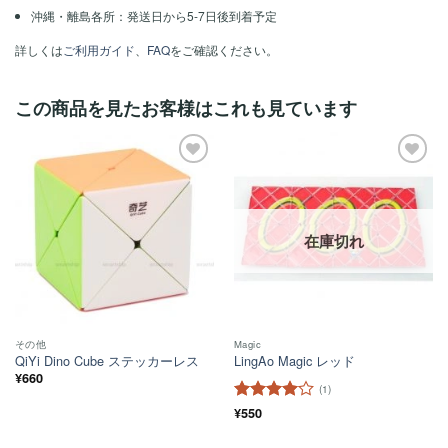
沖縄・離島各所：発送日から5-7日後到着予定
詳しくは
ご利用ガイド
、
FAQ
をご確認ください。
この商品を見たお客様はこれも見ています
ほし
ほし
い！
い！
在庫切れ
その他
Magic
QiYi Dino Cube ステッカーレス
LingAo Magic レッド
¥
660
(1)
5段階中
¥
550
4
の評価