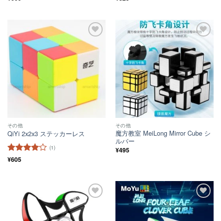
ほし
ほし
い！
い！
その他
その他
魔方教室 MeiLong Mirror Cube シ
QiYi 2x2x3 ステッカーレス
ルバー
(1)
¥
495
5段階中
¥
605
4
の評価
ほし
ほし
い！
い！