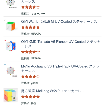
カーレス
5段階中
4
投稿者: キューバー
の評価
QiYi Warrior 5x5x5 M UV-Coated ステッカーレス
5段階中
5
の
投稿者: HIRATA
評価
QiYi XMD Tornado V5 Pioneer UV-Coated ステッカ
ーレス
5段階中
4
投稿者: HIRATA
の評価
MoYu Aochuang V6 Triple-Track UV-Coated ステッ
カーレス
5段階中
4
投稿者: yoshi
の評価
魔方教室 MeiLong 2x2x2 ステッカーレス
5段階中
5
の
投稿者: あき