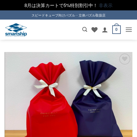
8月は決算カートで5%特別割引中！
非表示
Skip
スピードキューブ向けパズル・立体パズル取扱店
to
content
0
ほし
い！