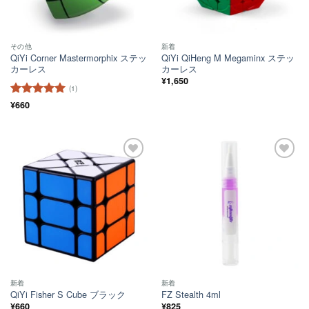
その他
新着
QiYi Corner Mastermorphix ステッ
QiYi QiHeng M Megaminx ステッ
カーレス
カーレス
¥
1,650
(1)
5段階中
¥
660
5
の
評価
ほし
ほし
い！
い！
新着
新着
QiYi Fisher S Cube ブラック
FZ Stealth 4ml
¥
660
¥
825