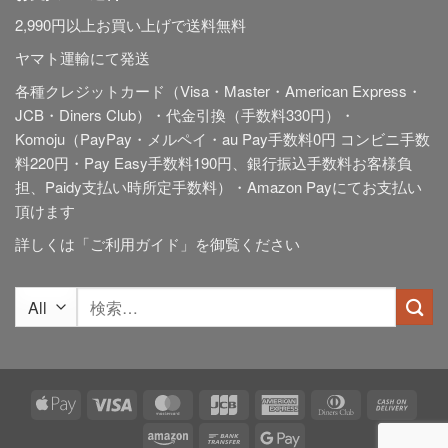
2,990円以上お買い上げで送料無料
ヤマト運輸にて発送
各種クレジットカード（Visa・Master・American Express・
JCB・Diners Club）・代金引換（手数料330円）・
Komoju（PayPay・メルペイ・au Pay手数料0円 コンビニ手数
料220円・Pay Easy手数料190円、銀行振込手数料お客様負
担、Paidy
支払い時所定手数料
）・Amazon Payにてお支払い
頂けます
詳しくは「
ご利用ガイド
」を御覧ください
検
索
対
象:
Apple
Visa
MasterCard
JCB
American
Dinners
Cash
Pay
Express
Club
On
Amazon
Bank
Google
Deliv