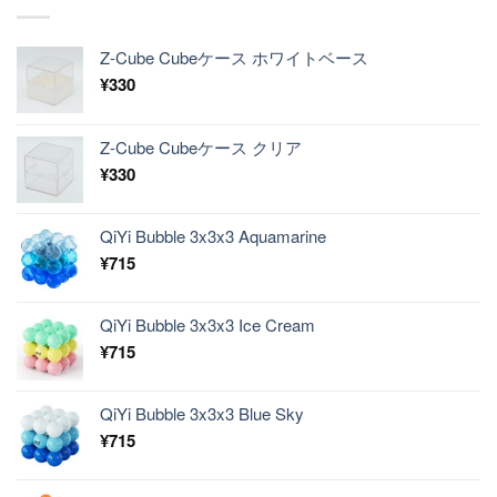
Z-Cube Cubeケース ホワイトベース
¥
330
Z-Cube Cubeケース クリア
¥
330
QiYi Bubble 3x3x3 Aquamarine
¥
715
QiYi Bubble 3x3x3 Ice Cream
¥
715
QiYi Bubble 3x3x3 Blue Sky
¥
715