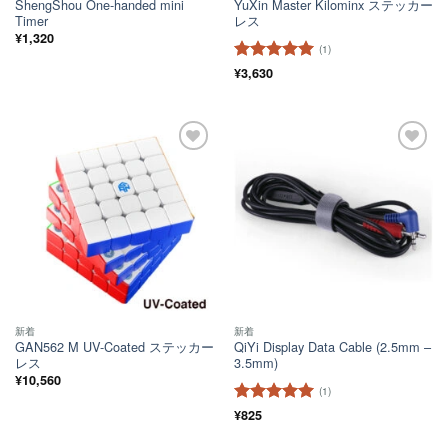
ShengShou One-handed mini
YuXin Master Kilominx ステッカー
Timer
レス
¥
1,320
(1)
5段階中
¥
3,630
5
の
評価
ほし
ほし
い！
い！
新着
新着
GAN562 M UV-Coated ステッカー
QiYi Display Data Cable (2.5mm –
レス
3.5mm)
¥
10,560
(1)
5段階中
¥
825
5
の
評価