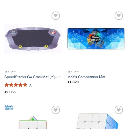
ほし
ほし
い！
い！
タイマー
タイマー
SpeedStacks G4 StackMat グレー
MoYu Competition Mat
¥
1,320
(1)
5段階中
¥
2,035
5
の
評価
ほし
ほし
い！
い！