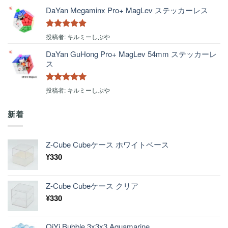
DaYan Megaminx Pro+ MagLev ステッカーレス
5段階中
5
の
投稿者: キルミーしぶや
評価
DaYan GuHong Pro+ MagLev 54mm ステッカーレ
ス
5段階中
5
の
投稿者: キルミーしぶや
評価
新着
Z-Cube Cubeケース ホワイトベース
¥
330
Z-Cube Cubeケース クリア
¥
330
QiYi Bubble 3x3x3 Aquamarine