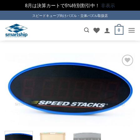
8月は決算カートで5%特別割引中！
非表示
Skip
スピードキューブ向けパズル・立体パズル取扱店
to
content
0
ほし
い！