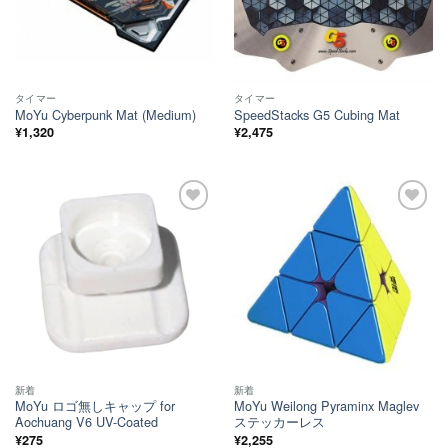
タイマー
タイマー
MoYu Cyberpunk Mat (Medium)
SpeedStacks G5 Cubing Mat
¥
1,320
¥
2,475
ほし
ほし
い！
い！
新着
新着
MoYu ロゴ無しキャップ for
MoYu Weilong Pyraminx Maglev
Aochuang V6 UV-Coated
ステッカーレス
¥
275
¥
2,255