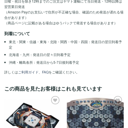
日曜・祝日を除き12時までのご注文はヤマト運輸にて当日発送・12時以降は
翌営業日発送
（Amazon Payのお支払いで住所が不正確な場合、確認のため発送が遅れる場
合があります）
（商品ページに記載がある場合はゆうパックで発送する場合があります）
到着について
東北・関東・信越・東海・北陸・関西・中国・四国：発送日の翌日到着予
定
北海道・九州：発送日の翌々日到着予定
沖縄・離島各所：発送日から5-7日後到着予定
詳しくは
ご利用ガイド
、
FAQ
をご確認ください。
この商品を見たお客様はこれも見ています
ほし
ほし
い！
い！