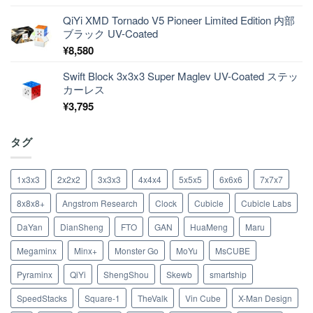
QiYi XMD Tornado V5 Pioneer Limited Edition 内部
ブラック UV-Coated
¥
8,580
Swift Block 3x3x3 Super Maglev UV-Coated ステッ
カーレス
¥
3,795
タグ
1x3x3
2x2x2
3x3x3
4x4x4
5x5x5
6x6x6
7x7x7
8x8x8+
Angstrom Research
Clock
Cubicle
Cubicle Labs
DaYan
DianSheng
FTO
GAN
HuaMeng
Maru
Megaminx
Minx+
Monster Go
MoYu
MsCUBE
Pyraminx
QiYi
ShengShou
Skewb
smartship
SpeedStacks
Square-1
TheValk
Vin Cube
X-Man Design