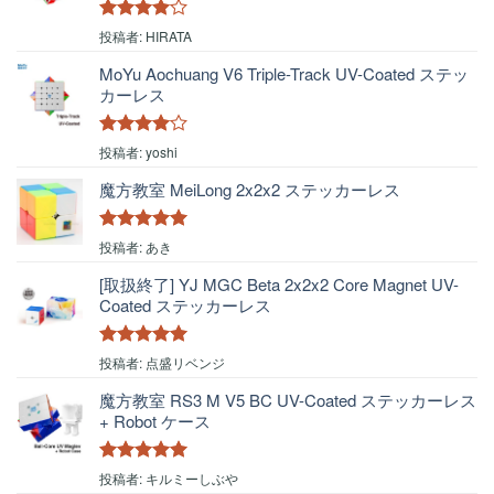
5段階中
4
投稿者: HIRATA
の評価
MoYu Aochuang V6 Triple-Track UV-Coated ステッ
カーレス
5段階中
4
投稿者: yoshi
の評価
魔方教室 MeiLong 2x2x2 ステッカーレス
5段階中
5
の
投稿者: あき
評価
[取扱終了] YJ MGC Beta 2x2x2 Core Magnet UV-
Coated ステッカーレス
5段階中
5
の
投稿者: 点盛リベンジ
評価
魔方教室 RS3 M V5 BC UV-Coated ステッカーレス
+ Robot ケース
5段階中
5
の
投稿者: キルミーしぶや
評価