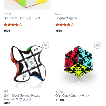
その他
Magic
QiYi 2x2x3 ステッカーレス
LingAo Magic レッド
(1)
(1)
5段階中
¥
605
4
5段階中
¥
550
4
の評価
の評価
ほし
ほし
い！
い！
新着
その他
QiYi Fidget Spinner Puzzle
QiYi Crazy Gear ブラック
Windmill S ブラック
¥
1,595
¥
880