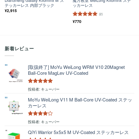
DianSheng Galaxy Kilominx M ス
魔方教室 MeiLong Kilominx ステ
テッカーレス 内部ブラック
ッカーレス
¥
2,915
(2)
5段階中
¥
770
5
の
評価
新着レビュー
[取扱終了] MoYu WeiLong WRM V10 20Magnet
Ball-Core MagLev UV-Coated
5段階中
5
の
投稿者: キューバー
評価
MoYu WeiLong V11 M Ball-Core UV-Coated ステッ
カーレス
5段階中
4
投稿者: キューバー
の評価
QiYi Warrior 5x5x5 M UV-Coated ステッカーレス