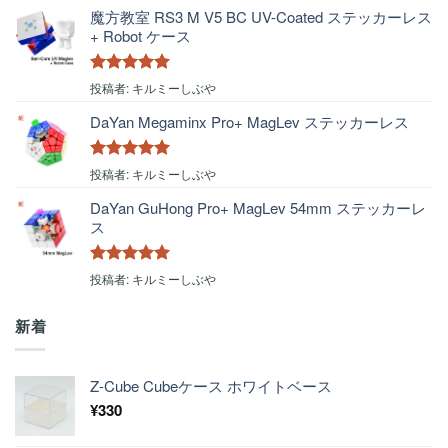
魔方教室 RS3 M V5 BC UV-Coated ステッカーレス
+ Robot ケース
5段階中
5
の
投稿者: キルミーしぶや
評価
DaYan Megaminx Pro+ MagLev ステッカーレス
5段階中
5
の
投稿者: キルミーしぶや
評価
DaYan GuHong Pro+ MagLev 54mm ステッカーレ
ス
5段階中
5
の
投稿者: キルミーしぶや
評価
新着
Z-Cube Cubeケース ホワイトベース
¥
330