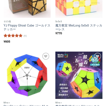
その他
5x5x5
YJ Floppy Ghost Cube ゴールドス
魔方教室 MeiLong 5x5x5 ステッカ
テッカー
ーレス
¥
770
(1)
5段階中
¥
605
5
の
評価
ほし
ほし
い！
い！
Minx+
Minx+