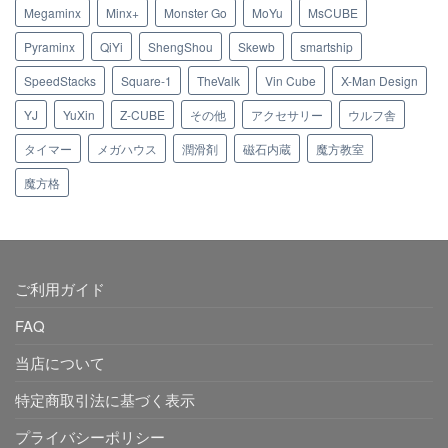
Megaminx
Minx+
Monster Go
MoYu
MsCUBE
Pyraminx
QiYi
ShengShou
Skewb
smartship
SpeedStacks
Square-1
TheValk
Vin Cube
X-Man Design
YJ
YuXin
Z-CUBE
その他
アクセサリー
ウルフ舎
タイマー
メガハウス
潤滑剤
磁石内蔵
魔方教室
魔方格
ご利用ガイド
FAQ
当店について
特定商取引法に基づく表示
プライバシーポリシー