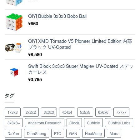
QiYi Bubble 3x3x3 Bobo Ball
¥
660
QiYi XMD Tornado V5 Pioneer Limited Edition 内部
ブラック UV-Coated
¥
8,580
Swift Block 3x3x3 Super Maglev UV-Coated ステッ
カーレス
¥
3,795
タグ
1x3x3
2x2x2
3x3x3
4x4x4
5x5x5
6x6x6
7x7x7
8x8x8+
Angstrom Research
Clock
Cubicle
Cubicle Labs
DaYan
DianSheng
FTO
GAN
HuaMeng
Maru