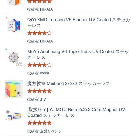
5段階中
5
の
投稿者: HIRATA
評価
QiYi XMD Tornado V5 Pioneer UV-Coated ステッカ
ーレス
5段階中
4
投稿者: HIRATA
の評価
MoYu Aochuang V6 Triple-Track UV-Coated ステッ
カーレス
5段階中
4
投稿者: yoshi
の評価
魔方教室 MeiLong 2x2x2 ステッカーレス
5段階中
5
の
投稿者: あき
評価
[取扱終了] YJ MGC Beta 2x2x2 Core Magnet UV-
Coated ステッカーレス
5段階中
5
の
投稿者: 点盛リベンジ
評価