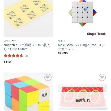
い！
い！
ステッカー
4x4x4
smartship ロゴ透明シール 6枚入
MoYu Aosu V7 Single-Track ステ
り 11.5×11.5mm
ッカーレス
¥
2,695
(2)
5段階中
¥
110
4.5
の評価
ほし
ほし
い！
い！
在庫切れ