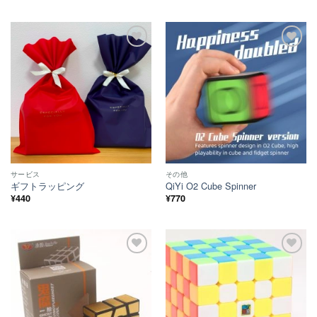
ほし
ほし
い！
い！
サービス
その他
ギフトラッピング
QiYi O2 Cube Spinner
¥
440
¥
770
ほし
ほし
い！
い！