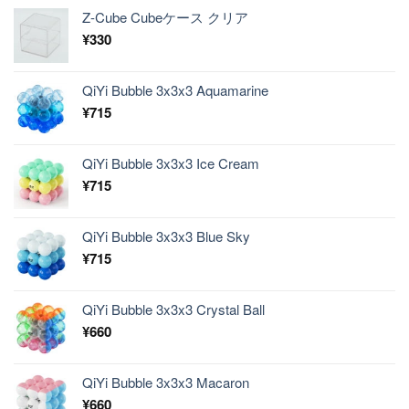
Z-Cube Cubeケース クリア
¥
330
QiYi Bubble 3x3x3 Aquamarine
¥
715
QiYi Bubble 3x3x3 Ice Cream
¥
715
QiYi Bubble 3x3x3 Blue Sky
¥
715
QiYi Bubble 3x3x3 Crystal Ball
¥
660
QiYi Bubble 3x3x3 Macaron
¥
660