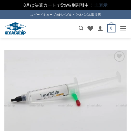
8月は決算カートで5%特別割引中！
非表示
Skip
スピードキューブ向けパズル・立体パズル取扱店
to
content
0
ほし
い！