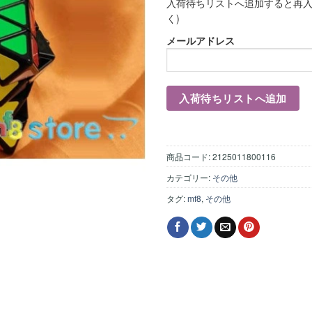
入荷待ちリストへ追加すると再入
く)
メールアドレス
商品コード:
2125011800116
カテゴリー:
その他
タグ:
mf8
,
その他