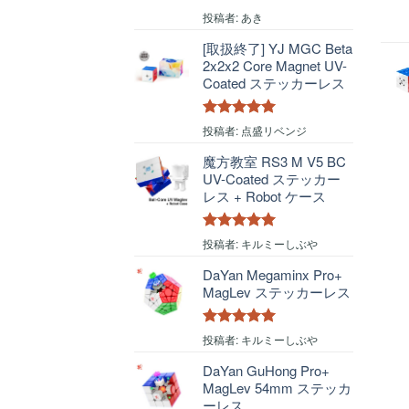
5段階中
5
の
投稿者: あき
評価
[取扱終了] YJ MGC Beta
2x2x2 Core Magnet UV-
Coated ステッカーレス
5段階中
5
の
投稿者: 点盛リベンジ
評価
魔方教室 RS3 M V5 BC
UV-Coated ステッカー
レス + Robot ケース
5段階中
5
の
投稿者: キルミーしぶや
評価
DaYan Megaminx Pro+
MagLev ステッカーレス
5段階中
5
の
投稿者: キルミーしぶや
評価
DaYan GuHong Pro+
MagLev 54mm ステッカ
ーレス