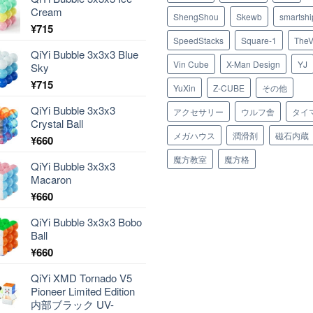
Cream
ShengShou
Skewb
smartshi
¥
715
SpeedStacks
Square-1
TheV
QiYi Bubble 3x3x3 Blue
Vin Cube
X-Man Design
YJ
Sky
¥
715
YuXin
Z-CUBE
その他
QiYi Bubble 3x3x3
アクセサリー
ウルフ舎
タイ
Crystal Ball
メガハウス
潤滑剤
磁石内蔵
¥
660
魔方教室
魔方格
QiYi Bubble 3x3x3
Macaron
¥
660
QiYi Bubble 3x3x3 Bobo
Ball
¥
660
QiYi XMD Tornado V5
Pioneer Limited Edition
内部ブラック UV-