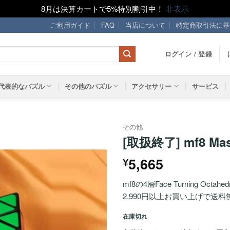
8月は決算カートで5%特別割引中！
非表示
ご利用ガイド
FAQ
当店について
特定商取引法に基
ログイン / 登録
代表的なパズル
その他のパズル
アクセサリー
サービス
その他
[取扱終了] mf8 Ma
ほし
5,665
¥
い！
mf8の4層Face Turning Octahed
2,990円以上お買い上げで送料
在庫切れ