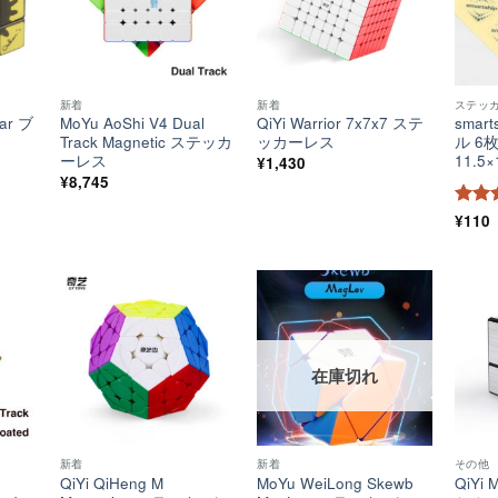
新着
新着
ステッ
ear ブ
MoYu AoShi V4 Dual
QiYi Warrior 7x7x7 ステ
smar
Track Magnetic ステッカ
ッカーレス
ル 6
ーレス
11.5×
¥
1,430
¥
8,745
5段
¥
110
4.5
の
ほし
ほし
ほし
い！
い！
い！
在庫切れ
新着
新着
その他
6
QiYi QiHeng M
MoYu WeiLong Skewb
QiYi 