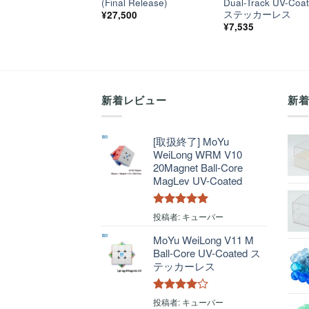
(Final Release)
Dual-Track UV-Coa
ステッカーレス
¥
27,500
¥
7,535
新着レビュー
新
[取扱終了] MoYu
WeiLong WRM V10
20Magnet Ball-Core
MagLev UV-Coated
5段階中
5
の
投稿者: キューバー
評価
MoYu WeiLong V11 M
Ball-Core UV-Coated ス
テッカーレス
5段階中
4
投稿者: キューバー