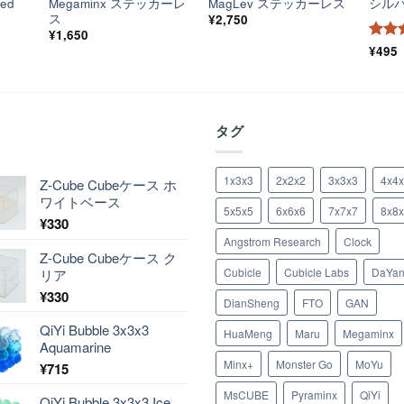
ted
Megaminx ステッカーレ
MagLev ステッカーレス
シル
ス
¥
2,750
¥
1,650
5段
¥
495
評価
着
タグ
1x3x3
2x2x2
3x3x3
4x4
Z-Cube Cubeケース ホ
ワイトベース
5x5x5
6x6x6
7x7x7
8x8
¥
330
Angstrom Research
Clock
Z-Cube Cubeケース ク
Cubicle
Cubicle Labs
DaYa
リア
¥
330
DianSheng
FTO
GAN
QiYi Bubble 3x3x3
HuaMeng
Maru
Megaminx
Aquamarine
Minx+
Monster Go
MoYu
¥
715
MsCUBE
Pyraminx
QiYi
QiYi Bubble 3x3x3 Ice