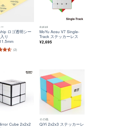
カー
4x4x4
tship ロゴ透明シー
MoYu Aosu V7 Single-
枚入り
Track ステッカーレス
11.5mm
¥
2,695
(2)
階中
評価
ほし
ほし
い！
い！
その他
Mirror Cube 2x2x2
QiYi 2x2x3 ステッカーレ