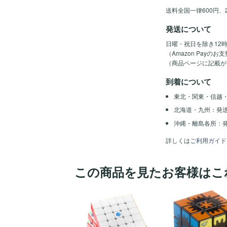
送料全国一律600円、
発送について
日曜・祝日を除き12
（Amazon Pay
（商品ページに記載が
到着について
東北・関東・信越
北海道・九州：発
沖縄・離島各所：発
詳しくは
ご利用ガイド
この商品を見たお客様はこ
ほし
い！