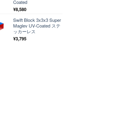
Coated
¥
8,580
Swift Block 3x3x3 Super
Maglev UV-Coated ステ
ッカーレス
¥
3,795