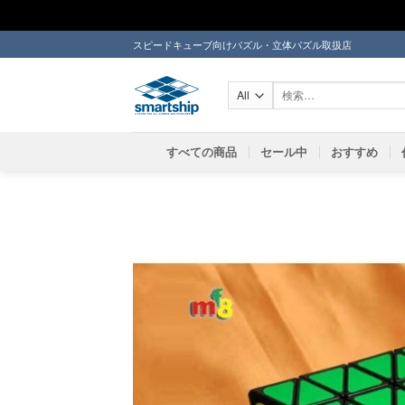
Skip
スピードキューブ向けパズル・立体パズル取扱店
to
content
検
索
対
象:
すべての商品
セール中
おすすめ