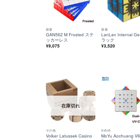
新着
新着
GAN562 M Frosted ステ
LanLan Internal G
ッカーレス
ラック
¥
9,075
¥
3,520
ほし
い！
在庫切れ
その他
5x5x5
Volker Latussek Casino
MoYu Aochuang V