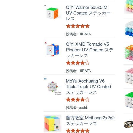
の評価
QiYi Warrior 5x5x5 M
UV-Coated ステッカー
レス
5段階中
5
の
投稿者: HIRATA
評価
QiYi XMD Tornado V5
Pioneer UV-Coated ステ
ッカーレス
5段階中
4
投稿者: HIRATA
の評価
MoYu Aochuang V6
Triple-Track UV-Coated
ステッカーレス
5段階中
4
投稿者: yoshi
の評価
魔方教室 MeiLong 2x2x2
ステッカーレス