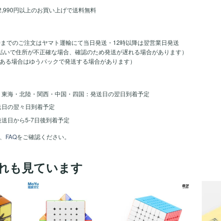
2,990円以上のお買い上げで送料無料
時までのご注文はヤマト運輸にて当日発送・12時以降は翌営業日発送
のお支払いで住所が不正確な場合、確認のため発送が遅れる場合があります）
ある場合はゆうパックで発送する場合があります）
・東海・北陸・関西・中国・四国：発送日の翌日到着予定
送日の翌々日到着予定
送日から5-7日後到着予定
、
FAQ
をご確認ください。
れも見ています
ほし
ほし
ほし
い！
い！
い！