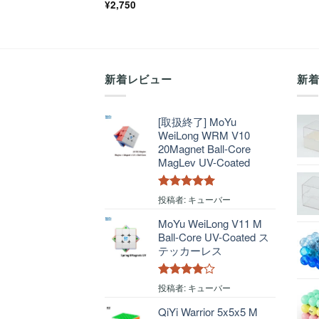
¥
2,750
新着レビュー
新
[取扱終了] MoYu
WeiLong WRM V10
20Magnet Ball-Core
MagLev UV-Coated
5段階中
5
の
投稿者: キューバー
評価
MoYu WeiLong V11 M
Ball-Core UV-Coated ス
テッカーレス
5段階中
4
投稿者: キューバー
の評価
QiYi Warrior 5x5x5 M