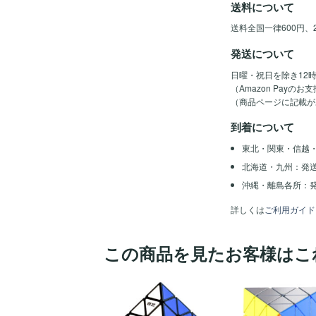
送料について
送料全国一律600円、
発送について
日曜・祝日を除き12
（Amazon Pay
（商品ページに記載が
到着について
東北・関東・信越
北海道・九州：発
沖縄・離島各所：発
詳しくは
ご利用ガイド
この商品を見たお客様はこ
ほし