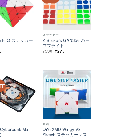
い！
い！
ステッカー
n FTO ステッカー
Z-Stickers GAN356 ハー
フブライト
元
現
5
¥
330
¥
275
の
在
価
の
格
価
は
格
¥330
は
で
¥275
し
で
た。
す。
FF
ほし
ほし
い！
い！
ー
新着
Cyberpunk Mat
QiYi XMD Wingy V2
)
Skewb ステッカーレス