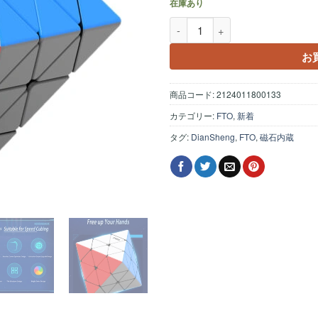
在庫あり
DianSheng FTO Magneti
お
商品コード:
2124011800133
カテゴリー:
FTO
,
新着
タグ:
DianSheng
,
FTO
,
磁石内蔵