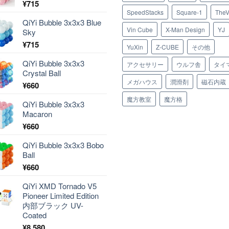
¥
715
SpeedStacks
Square-1
TheV
QiYi Bubble 3x3x3 Blue
Vin Cube
X-Man Design
YJ
Sky
¥
715
YuXin
Z-CUBE
その他
QiYi Bubble 3x3x3
アクセサリー
ウルフ舎
タイ
Crystal Ball
メガハウス
潤滑剤
磁石内蔵
¥
660
魔方教室
魔方格
QiYi Bubble 3x3x3
Macaron
¥
660
QiYi Bubble 3x3x3 Bobo
Ball
¥
660
QiYi XMD Tornado V5
Pioneer Limited Edition
内部ブラック UV-
Coated
¥
8,580