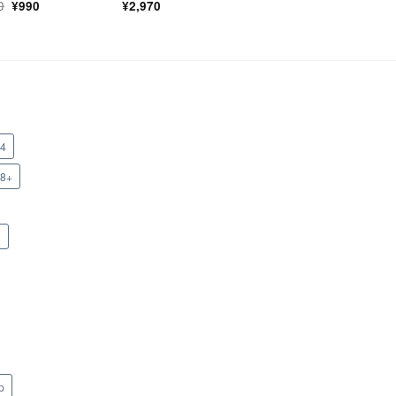
元
現
0
¥
990
¥
2,970
の
在
価
の
格
価
は
格
¥1,100
は
で
¥990
し
で
た。
す。
x4
x8+
n
p