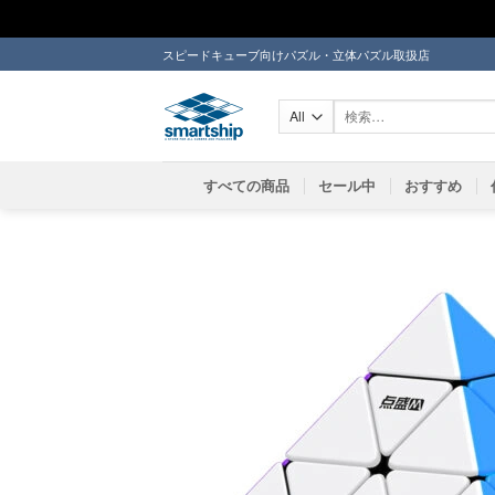
Skip
スピードキューブ向けパズル・立体パズル取扱店
to
content
検
索
対
象:
すべての商品
セール中
おすすめ