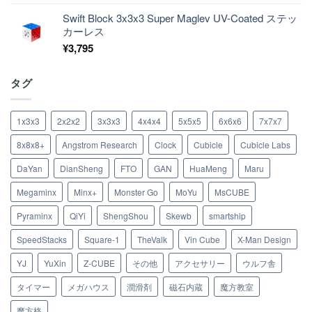
Swift Block 3x3x3 Super Maglev UV-Coated ステッ
カーレス
¥
3,795
タグ
1x3x3
2x2x2
3x3x3
4x4x4
5x5x5
6x6x6
7x7x7
8x8x8+
Angstrom Research
Clock
Cubicle
Cubicle Labs
DaYan
DianSheng
FTO
GAN
HuaMeng
Maru
Megaminx
Minx+
Monster Go
MoYu
MsCUBE
Pyraminx
QiYi
ShengShou
Skewb
smartship
SpeedStacks
Square-1
TheValk
Vin Cube
X-Man Design
YJ
YuXin
Z-CUBE
その他
アクセサリー
ウルフ舎
タイマー
メガハウス
潤滑剤
磁石内蔵
魔方教室
魔方格