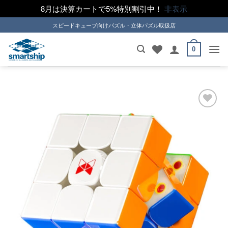
8月は決算カートで5%特別割引中！
非表示
Skip
スピードキューブ向けパズル・立体パズル取扱店
to
content
0
ほし
い！