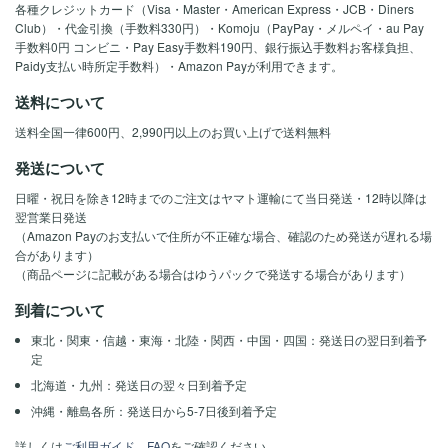
各種クレジットカード（Visa・Master・American Express・JCB・Diners
Club）・代金引換（手数料330円）・Komoju（PayPay・メルペイ・au Pay
手数料0円 コンビニ・Pay Easy手数料190円、銀行振込手数料お客様負担、
Paidy支払い時所定手数料）・Amazon Payが利用できます。
送料について
送料全国一律600円、2,990円以上のお買い上げで送料無料
発送について
日曜・祝日を除き12時までのご注文はヤマト運輸にて当日発送・12時以降は
翌営業日発送
（Amazon Payのお支払いで住所が不正確な場合、確認のため発送が遅れる場
合があります）
（商品ページに記載がある場合はゆうパックで発送する場合があります）
到着について
東北・関東・信越・東海・北陸・関西・中国・四国：発送日の翌日到着予
定
北海道・九州：発送日の翌々日到着予定
沖縄・離島各所：発送日から5-7日後到着予定
詳しくは
ご利用ガイド
、
FAQ
をご確認ください。