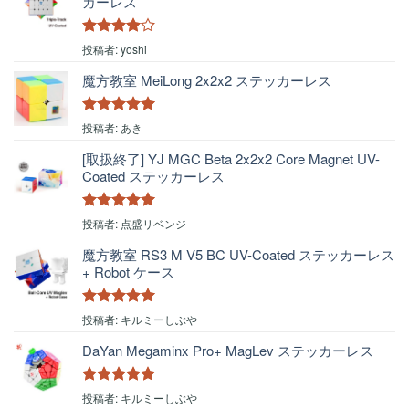
カーレス
5段階中
4
投稿者: yoshi
の評価
魔方教室 MeiLong 2x2x2 ステッカーレス
5段階中
5
の
投稿者: あき
評価
[取扱終了] YJ MGC Beta 2x2x2 Core Magnet UV-
Coated ステッカーレス
5段階中
5
の
投稿者: 点盛リベンジ
評価
魔方教室 RS3 M V5 BC UV-Coated ステッカーレス
+ Robot ケース
5段階中
5
の
投稿者: キルミーしぶや
評価
DaYan Megaminx Pro+ MagLev ステッカーレス
5段階中
5
の
投稿者: キルミーしぶや