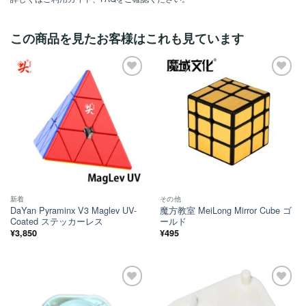
この商品を見たお客様はこれも見ています
ほし
ほし
い！
い！
新着
その他
DaYan Pyraminx V3 Maglev UV-
魔方教室 MeiLong Mirror Cube ゴ
Coated ステッカーレス
ールド
¥
3,850
¥
495
ほし
ほし
い！
い！