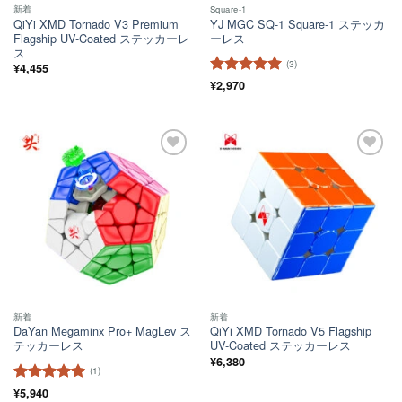
新着
Square-1
QiYi XMD Tornado V3 Premium
YJ MGC SQ-1 Square-1 ステッカ
Flagship UV-Coated ステッカーレ
ーレス
ス
(3)
¥
4,455
5段階中
¥
2,970
5
の
評価
ほし
ほし
い！
い！
新着
新着
DaYan Megaminx Pro+ MagLev ス
QiYi XMD Tornado V5 Flagship
テッカーレス
UV-Coated ステッカーレス
¥
6,380
(1)
5段階中
¥
5,940
5
の