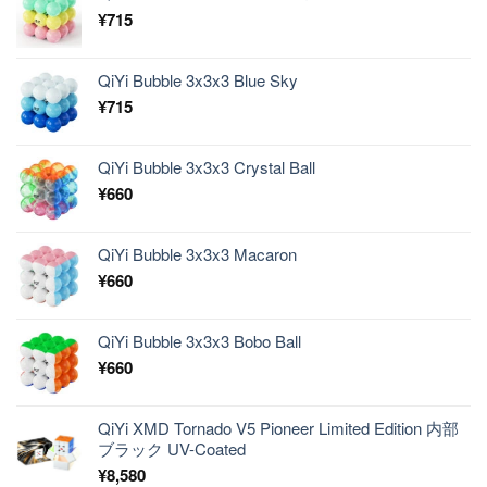
¥
715
QiYi Bubble 3x3x3 Blue Sky
¥
715
QiYi Bubble 3x3x3 Crystal Ball
¥
660
QiYi Bubble 3x3x3 Macaron
¥
660
QiYi Bubble 3x3x3 Bobo Ball
¥
660
QiYi XMD Tornado V5 Pioneer Limited Edition 内部
ブラック UV-Coated
¥
8,580