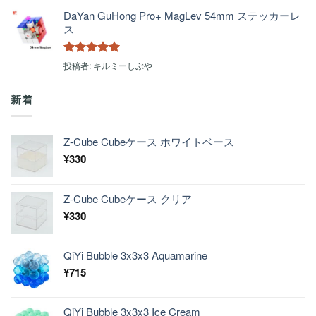
評価
DaYan GuHong Pro+ MagLev 54mm ステッカーレ
ス
5段階中
5
の
投稿者: キルミーしぶや
評価
新着
Z-Cube Cubeケース ホワイトベース
¥
330
Z-Cube Cubeケース クリア
¥
330
QiYi Bubble 3x3x3 Aquamarine
¥
715
QiYi Bubble 3x3x3 Ice Cream