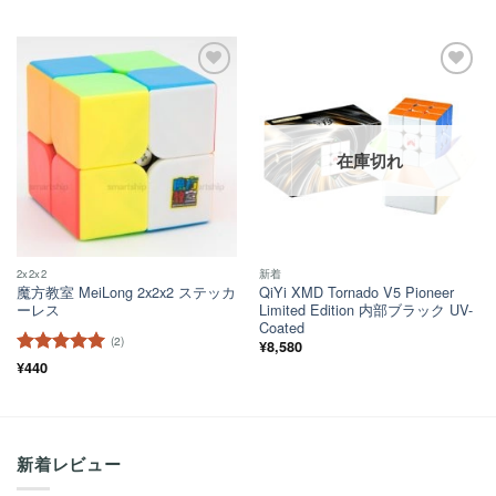
評価
ほし
ほし
い！
い！
在庫切れ
2x2x2
新着
魔方教室 MeiLong 2x2x2 ステッカ
QiYi XMD Tornado V5 Pioneer
ーレス
Limited Edition 内部ブラック UV-
Coated
(2)
¥
8,580
5段階中
¥
440
5
の
評価
新着レビュー