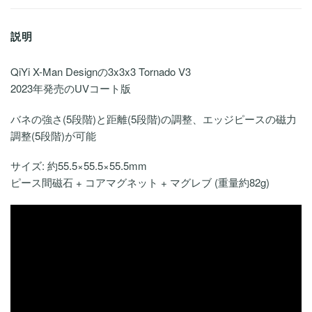
説明
QiYi X-Man Designの3x3x3 Tornado V3
2023年発売のUVコート版
バネの強さ(5段階)と距離(5段階)の調整、エッジピースの磁力
調整(5段階)が可能
サイズ: 約55.5×55.5×55.5mm
ピース間磁石 + コアマグネット + マグレブ (重量約82g)