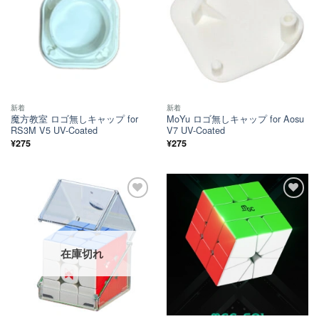
新着
新着
魔方教室 ロゴ無しキャップ for
MoYu ロゴ無しキャップ for Aosu
RS3M V5 UV-Coated
V7 UV-Coated
¥
275
¥
275
ほし
ほし
い！
い！
在庫切れ