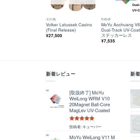
その他
5x5x5
Volker Latussek Casino
MoYu Aochuang V
(Final Release)
Dual-Track UV-Coa
ステッカーレス
¥
27,500
¥
7,535
新着レビュー
新
[取扱終了] MoYu
WeiLong WRM V10
20Magnet Ball-Core
MagLev UV-Coated
5段階中
5
の
投稿者: キューバー
評価
MoYu WeiLong V11 M