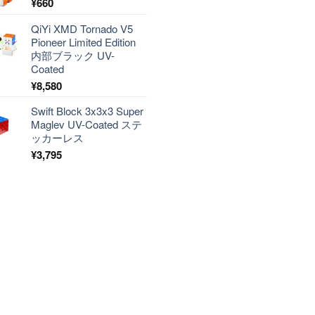
¥
660
QiYi XMD Tornado V5
Pioneer Limited Edition
内部ブラック UV-
Coated
¥
8,580
Swift Block 3x3x3 Super
Maglev UV-Coated ステ
ッカーレス
¥
3,795