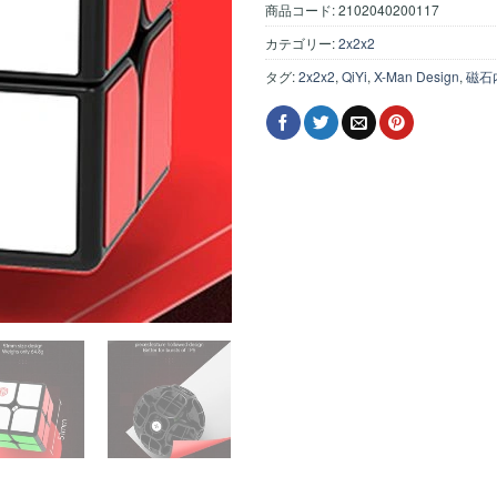
商品コード:
2102040200117
カテゴリー:
2x2x2
タグ:
2x2x2
,
QiYi
,
X-Man Design
,
磁石