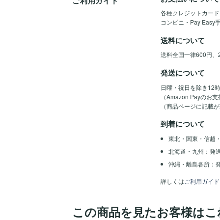
ご利用ガイド
各種クレジットカード（Vis
コンビニ・Pay Eas
送料について
送料全国一律600円、
発送について
日曜・祝日を除き12
（Amazon Pay
（商品ページに記載が
到着について
東北・関東・信越
北海道・九州：発
沖縄・離島各所：発
詳しくは
ご利用ガイド
この商品を見たお客様はこ