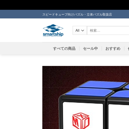
Skip
スピードキューブ向けパズル・立体パズル取扱店
to
content
検
索
対
象:
すべての商品
セール中
おすすめ