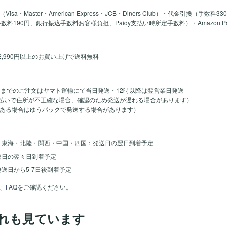
a・Master・American Express・JCB・Diners Club）・代金引換（手数料3
y手数料190円、銀行振込手数料お客様負担、Paidy支払い時所定手数料）・Amazon 
2,990円以上のお買い上げで送料無料
時までのご注文はヤマト運輸にて当日発送・12時以降は翌営業日発送
のお支払いで住所が不正確な場合、確認のため発送が遅れる場合があります）
ある場合はゆうパックで発送する場合があります）
・東海・北陸・関西・中国・四国：発送日の翌日到着予定
送日の翌々日到着予定
送日から5-7日後到着予定
、
FAQ
をご確認ください。
れも見ています