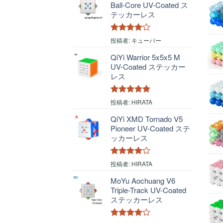
Ball-Core UV-Coated ス
テッカーレス
5段階中
4
投稿者: キューバー
の評価
QiYi Warrior 5x5x5 M
UV-Coated ステッカー
レス
5段階中
5
の
投稿者: HIRATA
評価
QiYi XMD Tornado V5
Pioneer UV-Coated ステ
ッカーレス
5段階中
4
投稿者: HIRATA
の評価
MoYu Aochuang V6
Triple-Track UV-Coated
ステッカーレス