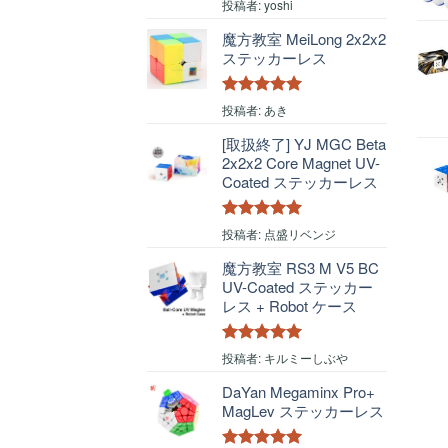
5段階中
4
投稿者: yoshi
の評価
魔方教室 MeiLong 2x2x2
ステッカーレス
5段階中
5
の
投稿者: あき
評価
[取扱終了] YJ MGC Beta
2x2x2 Core Magnet UV-
Coated ステッカーレス
5段階中
5
の
投稿者: 点盛リベンジ
評価
魔方教室 RS3 M V5 BC
UV-Coated ステッカー
レス + Robot ケース
5段階中
5
の
投稿者: キルミーしぶや
評価
DaYan Megaminx Pro+
MagLev ステッカーレス