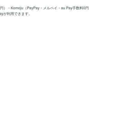
30円）・Komoju（PayPay・メルペイ・au Pay手数料0円
Payが利用できます。