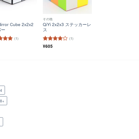
その他
Mirror Cube 2x2x2
QiYi 2x2x3 ステッカーレ
バー
ス
(1)
(1)
階中
5
の
5段階中
¥
605
4
の評価
x4
x8+
n