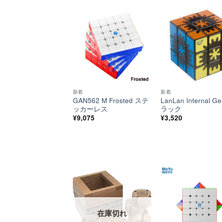
ほし
い！
新着
新着
GAN562 M Frosted ステ
LanLan Internal G
ッカーレス
ラック
¥
9,075
¥
3,520
ほし
い！
在庫切れ