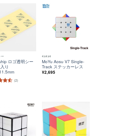
ほし
ほし
い！
い！
カー
4x4x4
tship ロゴ透明シー
MoYu Aosu V7 Single-
枚入り
Track ステッカーレス
11.5mm
¥
2,695
(2)
階中
評価
ほし
ほし
い！
い！