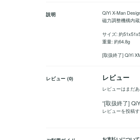
QiYi X-Man D
説明
磁力調整機構内蔵
サイズ: 約51x51x
重量: 約64.8g
[取扱終了] QiYi X
レビュー
レビュー (0)
レビューはまだあ
“[取扱終了] Qi
レビューを投稿す
お支払いについて