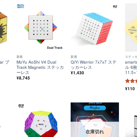
ほし
ほし
ほし
い！
い！
い！
新着
新着
ステッ
ear ブ
MoYu AoShi V4 Dual
QiYi Warrior 7x7x7 ステ
smar
Track Magnetic ステッカ
ッカーレス
ル 6
ーレス
11.5×
¥
1,430
¥
8,745
5段
¥
110
4.5
の
ほし
ほし
ほし
い！
い！
い！
在庫切れ