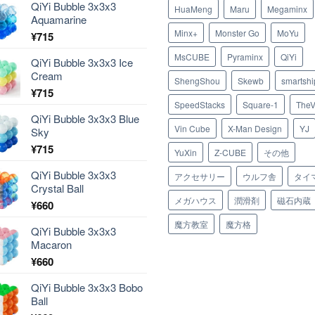
QiYi Bubble 3x3x3
HuaMeng
Maru
Megaminx
Aquamarine
Minx+
Monster Go
MoYu
¥
715
MsCUBE
Pyraminx
QiYi
QiYi Bubble 3x3x3 Ice
Cream
ShengShou
Skewb
smartshi
¥
715
SpeedStacks
Square-1
TheV
QiYi Bubble 3x3x3 Blue
Vin Cube
X-Man Design
YJ
Sky
¥
715
YuXin
Z-CUBE
その他
QiYi Bubble 3x3x3
アクセサリー
ウルフ舎
タイ
Crystal Ball
メガハウス
潤滑剤
磁石内蔵
¥
660
魔方教室
魔方格
QiYi Bubble 3x3x3
Macaron
¥
660
QiYi Bubble 3x3x3 Bobo
Ball