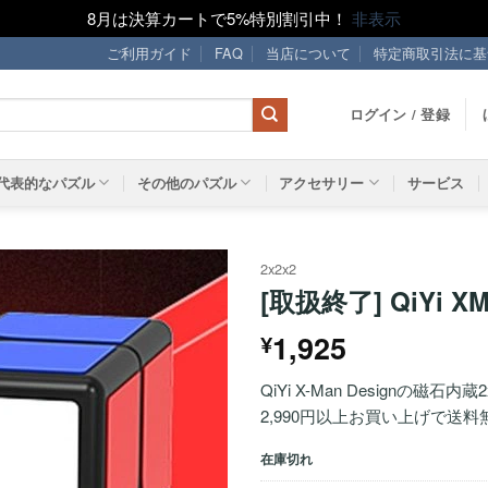
8月は決算カートで5%特別割引中！
非表示
ご利用ガイド
FAQ
当店について
特定商取引法に基
ログイン / 登録
代表的なパズル
その他のパズル
アクセサリー
サービス
2x2x2
[取扱終了] QiYi XM
ほし
1,925
¥
い！
QiYi X-Man Designの磁石内
2,990円以上お買い上げで送料
在庫切れ