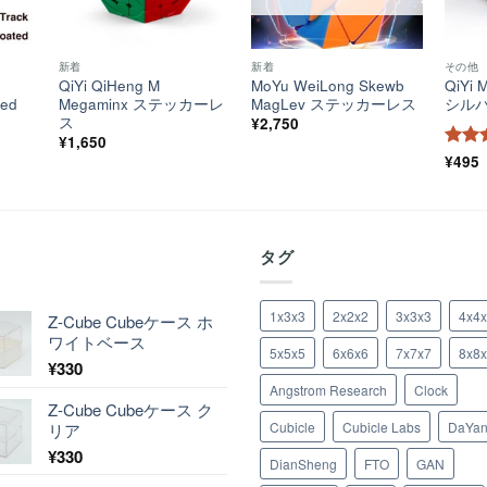
新着
新着
その他
6
QiYi QiHeng M
MoYu WeiLong Skewb
QiYi 
ted
Megaminx ステッカーレ
MagLev ステッカーレス
シル
ス
¥
2,750
¥
1,650
5段
¥
495
評価
着
タグ
1x3x3
2x2x2
3x3x3
4x4
Z-Cube Cubeケース ホ
ワイトベース
5x5x5
6x6x6
7x7x7
8x8
¥
330
Angstrom Research
Clock
Z-Cube Cubeケース ク
Cubicle
Cubicle Labs
DaYa
リア
¥
330
DianSheng
FTO
GAN