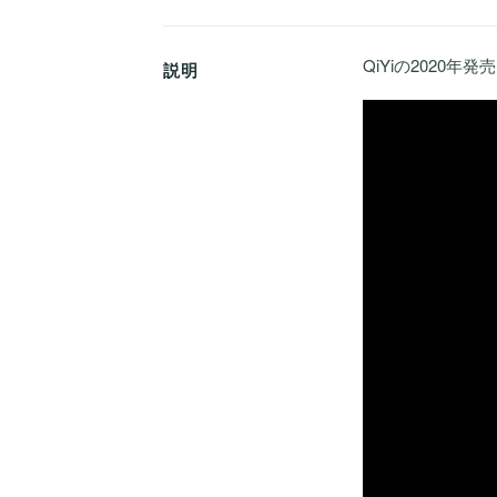
QiYiの2020年
説明