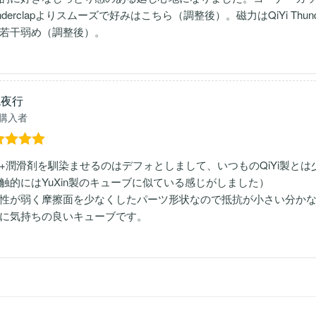
underclapよりスムーズで好みはこちら（調整後）。磁力はQiYi Thunde
若干弱め（調整後）。
鬼夜行
購入者
階中
5
の
+潤滑剤を馴染ませるのはデフォとしまして、いつものQiYi製と
価
触的にはYuXin製のキューブに似ている感じがしました）
性が弱く摩擦面を少なくしたパーツ形状なので抵抗が小さい分か
に気持ちの良いキューブです。