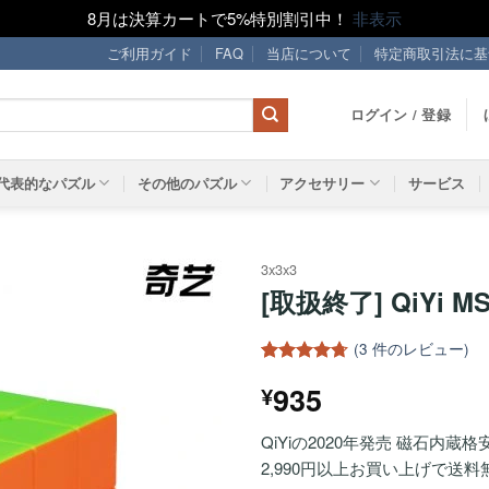
8月は決算カートで5%特別割引中！
非表示
ご利用ガイド
FAQ
当店について
特定商取引法に基
ログイン / 登録
代表的なパズル
その他のパズル
アクセサリー
サービス
3x3x3
[取扱終了] QiYi 
ほし
い！
(
3
件のレビュー)
3
件の利用
935
¥
者評価に
基づく5段
階評価の
QiYiの2020年発売 磁石内蔵格
うち、
4.67
点
2,990円以上お買い上げで送料