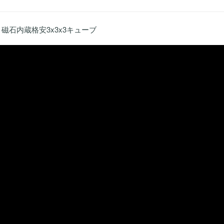
発売 磁石内蔵格安3x3x3キューブ