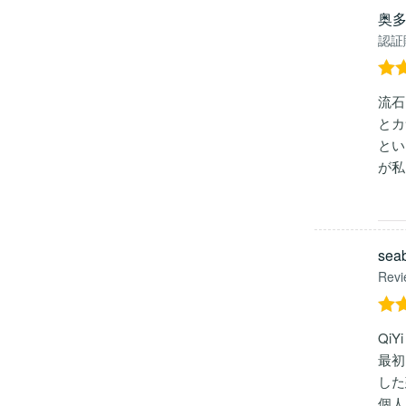
奥
認証
5段
流石
評
とカ
とい
が私
seab
Revi
5段
Qi
の
最初
した
個人