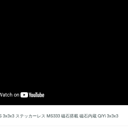
MS 3x3x3 ステッカーレス MS333 磁石搭載 磁石内蔵 QiYi 3x3x3