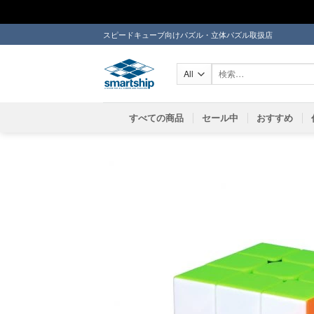
Skip
スピードキューブ向けパズル・立体パズル取扱店
to
content
検
索
対
象:
すべての商品
セール中
おすすめ