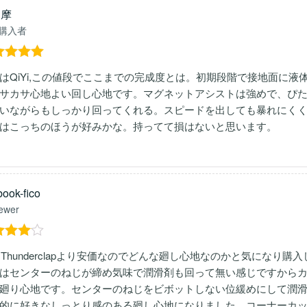
多摩
購入者
階中
5
の
はQiYi,この値段でここまでの完成度とは。初期段階で接地面に
価
サカサ心地よい回し心地です。マグネットアシストは強めで、ぴ
いながらもしっかり回ってくれる。スピードを出しても暴れにくく
はこっちのほうが好みかな。持ってて損はないと思います。
ook-fico
ewer
階中
4
Yi Thunderclapより安価なのでどんな廻し心地なのかと気になり購
評価
はセンターのねじが締め気味で潤滑剤も回って無い感じですから
廻り心地です。センターのねじをビボットしない位緩めにして潤
的に好きなしっとり感のある廻し心地になりました。コーナーカット