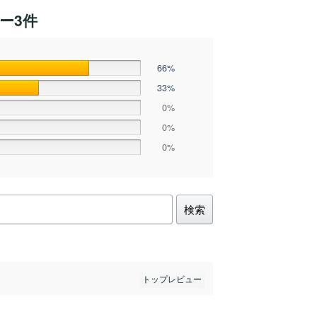
ー3件
66%
33%
0%
0%
0%
検索