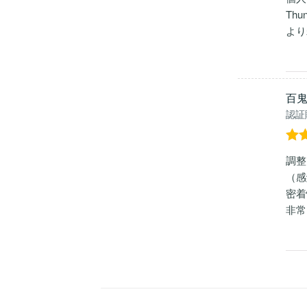
Th
より
百
認証
5段
調整
評
（感
密着
非常