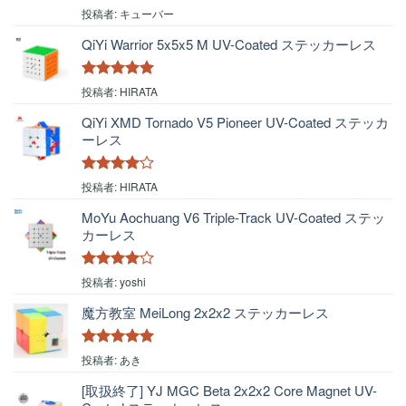
5段階中
4
投稿者: キューバー
の評価
QiYi Warrior 5x5x5 M UV-Coated ステッカーレス
5段階中
5
の
投稿者: HIRATA
評価
QiYi XMD Tornado V5 Pioneer UV-Coated ステッカ
ーレス
5段階中
4
投稿者: HIRATA
の評価
MoYu Aochuang V6 Triple-Track UV-Coated ステッ
カーレス
5段階中
4
投稿者: yoshi
の評価
魔方教室 MeiLong 2x2x2 ステッカーレス
5段階中
5
の
投稿者: あき
評価
[取扱終了] YJ MGC Beta 2x2x2 Core Magnet UV-