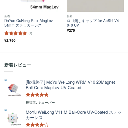
新着
新着
DaYan GuHong Pro+ MagLev
ロゴ無しキャップ for AoShi V4
54mm ステッカーレス
6×6 UV
¥
275
(1)
5段階中
¥
2,750
5
の
評価
新着レビュー
[取扱終了] MoYu WeiLong WRM V10 20Magnet
Ball-Core MagLev UV-Coated
5段階中
5
の
投稿者: キューバー
評価
MoYu WeiLong V11 M Ball-Core UV-Coated ステッ
カーレス