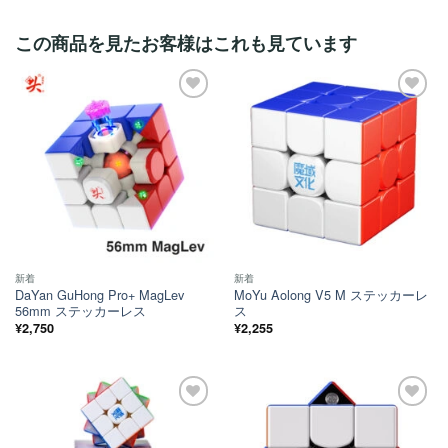
この商品を見たお客様はこれも見ています
ほし
ほし
い！
い！
新着
新着
DaYan GuHong Pro+ MagLev
MoYu Aolong V5 M ステッカーレ
56mm ステッカーレス
ス
¥
2,750
¥
2,255
ほし
ほし
い！
い！