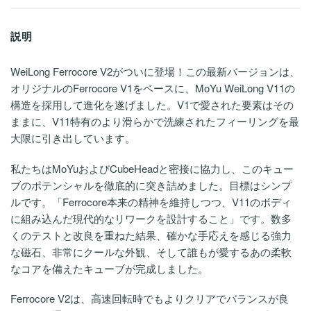
説明
WeiLong Ferrocore V2がついに登場！この最新バージョンは、
オリジナルのFerrocore V1をベースに、MoYu WeiLong V11の
構造を採用して進化を遂げました。V1で愛された要素はその
ままに、V11特有のより滑らかで洗練されたフィーリングを最
大限に引き出しています。
私たちはMoYuおよびCubeHeadと密接に協力し、このキュー
ブのポテンシャルを徹底的に突き詰めました。目標はシンプ
ルです。「Ferrocore本来の精神を維持しつつ、V11のボディ
に組み込んだ現代的なリワークを設計すること」です。数多
くのテストと改良を重ねた結果、確かな手応えを感じる強力
な磁石、非常にクールな外観、そして誰もが愛するあの柔軟
なコアを備えたキューブが完成しました。
Ferrocore V2は、高速回転時でもよりクリアでバランスが良