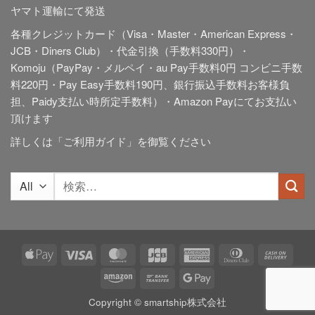
ヤマト運輸にて発送
各種クレジットカード（Visa・Master・American Express・
JCB・Diners Club）・代金引換（手数料330円）・
Komoju（PayPay・メルペイ・au Pay手数料0円 コンビニ手数
料220円・Pay Easy手数料190円、銀行振込手数料お客様負
担、Paidy
支払い時所定手数料
）・Amazon Payにてお支払い
頂けます
詳しくは「
ご利用ガイド
」を御覧ください
検
索
対
象:
Apple
Visa
MasterCard
JCB
American
Dinners
Cash
Pay
Express
Club
On
Amazon
Bank
Google
Deliv
Transfer
Pay
Copyright © smartship株式会社