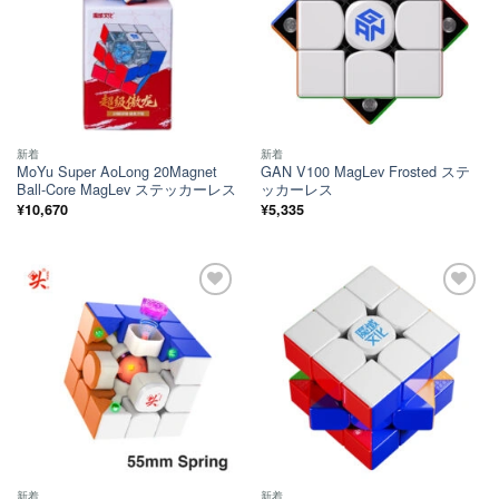
新着
新着
MoYu Super AoLong 20Magnet
GAN V100 MagLev Frosted ステ
Ball-Core MagLev ステッカーレス
ッカーレス
¥
10,670
¥
5,335
ほし
ほし
い！
い！
新着
新着