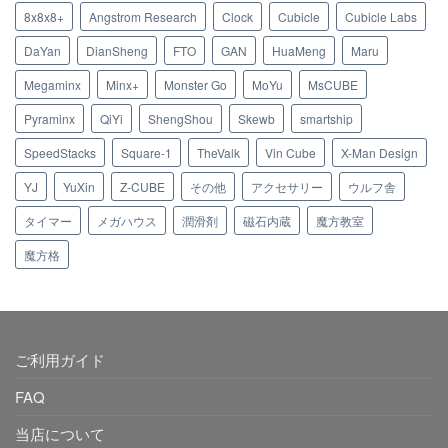
8x8x8+
Angstrom Research
Clock
Cubicle
Cubicle Labs
DaYan
DianSheng
FTO
GAN
HuaMeng
Maru
Megaminx
Minx+
Monster Go
MoYu
MsCUBE
Pyraminx
QiYi
ShengShou
Skewb
smartship
SpeedStacks
Square-1
TheValk
Vin Cube
X-Man Design
YJ
YuXin
Z-CUBE
その他
アクセサリー
ウルフ舎
タイマー
メガハウス
潤滑剤
磁石内蔵
魔方教室
魔方格
ご利用ガイド
FAQ
当店について