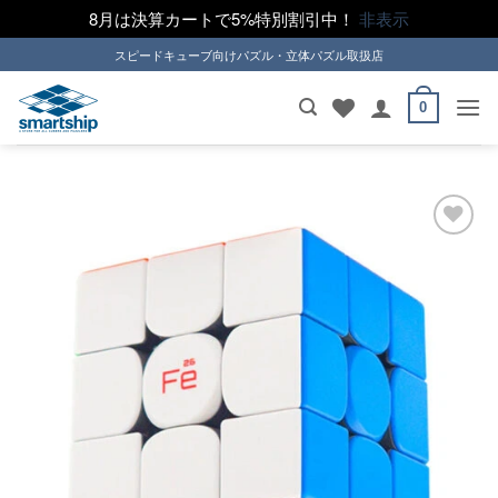
8月は決算カートで5%特別割引中！
非表示
Skip
スピードキューブ向けパズル・立体パズル取扱店
to
content
0
ほし
い！