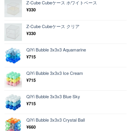
Z-Cube Cubeケース ホワイトベース
¥
330
Z-Cube Cubeケース クリア
¥
330
QiYi Bubble 3x3x3 Aquamarine
¥
715
QiYi Bubble 3x3x3 Ice Cream
¥
715
QiYi Bubble 3x3x3 Blue Sky
¥
715
QiYi Bubble 3x3x3 Crystal Ball
¥
660