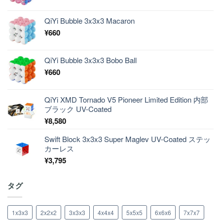
QiYi Bubble 3x3x3 Macaron
¥
660
QiYi Bubble 3x3x3 Bobo Ball
¥
660
QiYi XMD Tornado V5 Pioneer Limited Edition 内部
ブラック UV-Coated
¥
8,580
Swift Block 3x3x3 Super Maglev UV-Coated ステッ
カーレス
¥
3,795
タグ
1x3x3
2x2x2
3x3x3
4x4x4
5x5x5
6x6x6
7x7x7