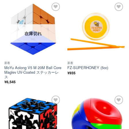
ほし
ほし
い！
い！
在庫切れ
新着
新着
MoYu Aolong V5 M 20M Ball Core
FZ-SUPERHONEY (5cc)
Maglev UV-Coated ステッカーレ
¥
935
ス
¥
6,545
ほし
ほし
い！
い！