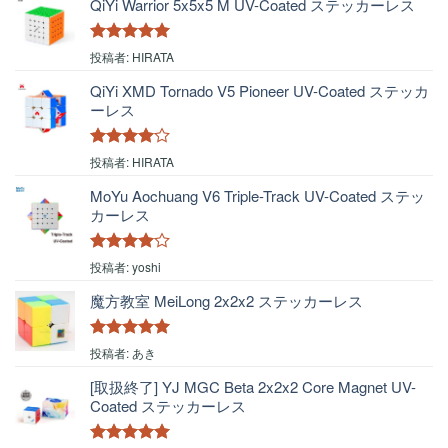
QiYi Warrior 5x5x5 M UV-Coated ステッカーレス
5段階中
5
の
投稿者: HIRATA
評価
QiYi XMD Tornado V5 Pioneer UV-Coated ステッカ
ーレス
5段階中
4
投稿者: HIRATA
の評価
MoYu Aochuang V6 Triple-Track UV-Coated ステッ
カーレス
5段階中
4
投稿者: yoshi
の評価
魔方教室 MeiLong 2x2x2 ステッカーレス
5段階中
5
の
投稿者: あき
評価
[取扱終了] YJ MGC Beta 2x2x2 Core Magnet UV-
Coated ステッカーレス