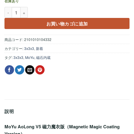
在庫あり
MoYu Aolong V5 M UV-Coated ステッカーレス個
お買い物カゴに追加
商品コード:
2101010104332
カテゴリー:
3x3x3
,
新着
タグ:
3x3x3
,
MoYu
,
磁石内蔵
説明
MoYu AoLong V5 磁力魔衣版（Magnetic Magic Coating
Version）