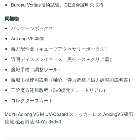
Bureau Veritas技術試験、CE適合証明の取得
同梱物
パッケージボックス
AoLong V5 本体
魔方配件盒（キューブアクセサリーボックス）
透明ディスプレイケース（黒ベース＋クリア蓋）
魔域手杖（調整ツール）
魔域手杖使用説明（軸心・弾力調整／磁力調整の説明書）
三阶魔方还原教程（3×3復元チュートリアル）
コレクターズカード
MoYu Aolong V5 M UV-Coated ステッカーレス AolongV5 磁石
搭載 磁石内蔵 MoYu 3x3x3