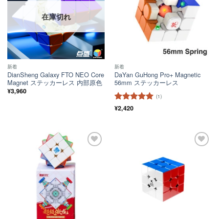
在庫切れ
新着
新着
DianSheng Galaxy FTO NEO Core
DaYan GuHong Pro+ Magnetic
Magnet ステッカーレス 内部原色
56mm ステッカーレス
¥
3,960
(1)
5段階中
¥
2,420
5
の
評価
ほし
ほし
い！
い！