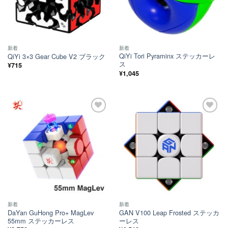
新着
新着
QiYi Tori Pyraminx ステッカーレ
QiYi 3×3 Gear Cube V2 ブラック
ス
¥
715
¥
1,045
ほし
ほし
い！
い！
新着
新着
DaYan GuHong Pro+ MagLev
GAN V100 Leap Frosted ステッカ
55mm ステッカーレス
ーレス