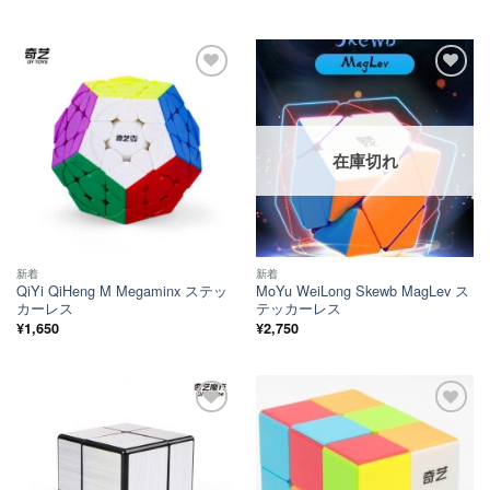
ほし
ほし
い！
い！
在庫切れ
新着
新着
QiYi QiHeng M Megaminx ステッ
MoYu WeiLong Skewb MagLev ス
カーレス
テッカーレス
¥
1,650
¥
2,750
ほし
ほし
い！
い！