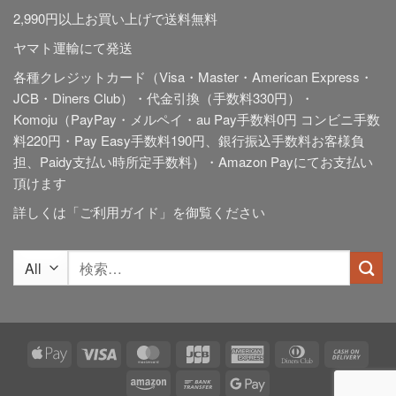
2,990円以上お買い上げで送料無料
ヤマト運輸にて発送
各種クレジットカード（Visa・Master・American Express・
JCB・Diners Club）・代金引換（手数料330円）・
Komoju（PayPay・メルペイ・au Pay手数料0円 コンビニ手数
料220円・Pay Easy手数料190円、銀行振込手数料お客様負
担、Paidy
支払い時所定手数料
）・Amazon Payにてお支払い
頂けます
詳しくは「
ご利用ガイド
」を御覧ください
検
索
対
象:
Apple
Visa
MasterCard
JCB
American
Dinners
Cash
Pay
Express
Club
On
Amazon
Bank
Google
Deliv