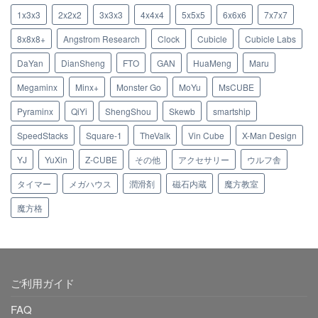
1x3x3
2x2x2
3x3x3
4x4x4
5x5x5
6x6x6
7x7x7
8x8x8+
Angstrom Research
Clock
Cubicle
Cubicle Labs
DaYan
DianSheng
FTO
GAN
HuaMeng
Maru
Megaminx
Minx+
Monster Go
MoYu
MsCUBE
Pyraminx
QiYi
ShengShou
Skewb
smartship
SpeedStacks
Square-1
TheValk
Vin Cube
X-Man Design
YJ
YuXin
Z-CUBE
その他
アクセサリー
ウルフ舎
タイマー
メガハウス
潤滑剤
磁石内蔵
魔方教室
魔方格
ご利用ガイド
FAQ