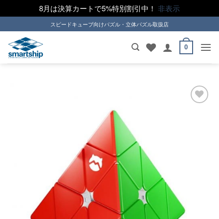
8月は決算カートで5%特別割引中！
非表示
Skip
スピードキューブ向けパズル・立体パズル取扱店
to
content
0
ほし
い！