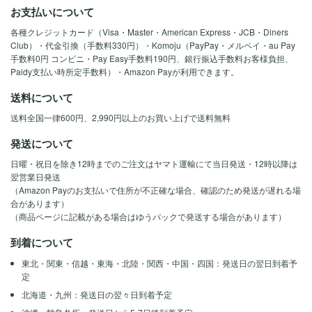
お支払いについて
各種クレジットカード（Visa・Master・American Express・JCB・Diners
Club）・代金引換（手数料330円）・Komoju（PayPay・メルペイ・au Pay
手数料0円 コンビニ・Pay Easy手数料190円、銀行振込手数料お客様負担、
Paidy支払い時所定手数料）・Amazon Payが利用できます。
送料について
送料全国一律600円、2,990円以上のお買い上げで送料無料
発送について
日曜・祝日を除き12時までのご注文はヤマト運輸にて当日発送・12時以降は
翌営業日発送
（Amazon Payのお支払いで住所が不正確な場合、確認のため発送が遅れる場
合があります）
（商品ページに記載がある場合はゆうパックで発送する場合があります）
到着について
東北・関東・信越・東海・北陸・関西・中国・四国：発送日の翌日到着予
定
北海道・九州：発送日の翌々日到着予定