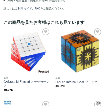
沖縄・離島各所：発送日から5-7日後到着予定
詳しくは
ご利用ガイド
、
FAQ
をご確認ください。
この商品を見たお客様はこれも見ています
ほし
ほし
い！
い！
新着
新着
GAN562 M Frosted ステッカーレ
LanLan Internal Gear ブラック
ス
¥
3,520
¥
9,075