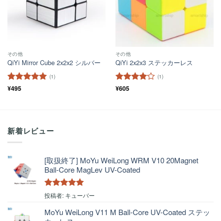
その他
その他
QiYi Mirror Cube 2x2x2 シルバー
QiYi 2x2x3 ステッカーレス
(1)
(1)
5段階中
¥
495
5
の
5段階中
¥
605
4
評価
の評価
新着レビュー
[取扱終了] MoYu WeiLong WRM V10 20Magnet
Ball-Core MagLev UV-Coated
5段階中
5
の
投稿者: キューバー
評価
MoYu WeiLong V11 M Ball-Core UV-Coated ステッ