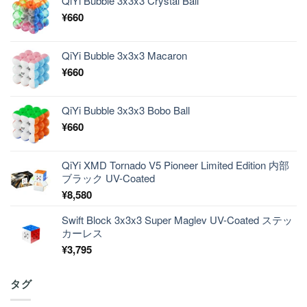
QiYi Bubble 3x3x3 Crystal Ball
¥
660
QiYi Bubble 3x3x3 Macaron
¥
660
QiYi Bubble 3x3x3 Bobo Ball
¥
660
QiYi XMD Tornado V5 Pioneer Limited Edition 内部
ブラック UV-Coated
¥
8,580
Swift Block 3x3x3 Super Maglev UV-Coated ステッ
カーレス
¥
3,795
タグ