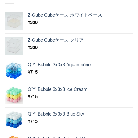
Z-Cube Cubeケース ホワイトベース
¥
330
Z-Cube Cubeケース クリア
¥
330
QiYi Bubble 3x3x3 Aquamarine
¥
715
QiYi Bubble 3x3x3 Ice Cream
¥
715
QiYi Bubble 3x3x3 Blue Sky
¥
715