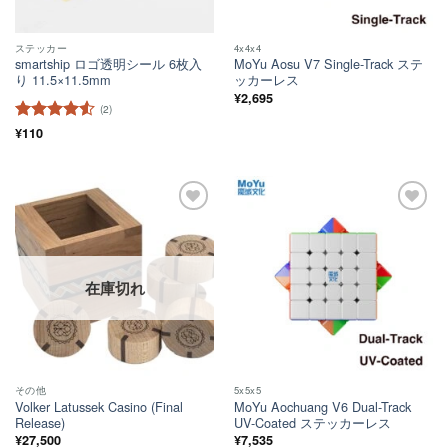
ステッカー
4x4x4
smartship ロゴ透明シール 6枚入
MoYu Aosu V7 Single-Track ステ
り 11.5×11.5mm
ッカーレス
¥
2,695
(2)
5段階中
¥
110
4.5
の評価
ほし
ほし
い！
い！
在庫切れ
その他
5x5x5
Volker Latussek Casino (Final
MoYu Aochuang V6 Dual-Track
Release)
UV-Coated ステッカーレス
¥
27,500
¥
7,535