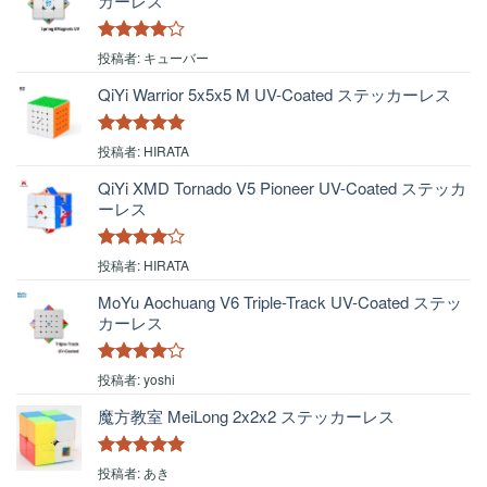
カーレス
5段階中
4
投稿者: キューバー
の評価
QiYi Warrior 5x5x5 M UV-Coated ステッカーレス
5段階中
5
の
投稿者: HIRATA
評価
QiYi XMD Tornado V5 Pioneer UV-Coated ステッカ
ーレス
5段階中
4
投稿者: HIRATA
の評価
MoYu Aochuang V6 Triple-Track UV-Coated ステッ
カーレス
5段階中
4
投稿者: yoshi
の評価
魔方教室 MeiLong 2x2x2 ステッカーレス
5段階中
5
の
投稿者: あき