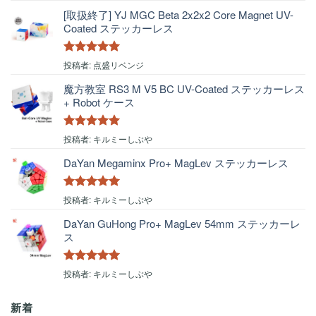
評価
[取扱終了] YJ MGC Beta 2x2x2 Core Magnet UV-
Coated ステッカーレス
5段階中
5
の
投稿者: 点盛リベンジ
評価
魔方教室 RS3 M V5 BC UV-Coated ステッカーレス
+ Robot ケース
5段階中
5
の
投稿者: キルミーしぶや
評価
DaYan Megaminx Pro+ MagLev ステッカーレス
5段階中
5
の
投稿者: キルミーしぶや
評価
DaYan GuHong Pro+ MagLev 54mm ステッカーレ
ス
5段階中
5
の
投稿者: キルミーしぶや
評価
新着