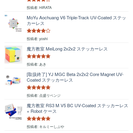
5段階中
4
投稿者: HIRATA
の評価
MoYu Aochuang V6 Triple-Track UV-Coated ステッ
カーレス
5段階中
4
投稿者: yoshi
の評価
魔方教室 MeiLong 2x2x2 ステッカーレス
5段階中
5
の
投稿者: あき
評価
[取扱終了] YJ MGC Beta 2x2x2 Core Magnet UV-
Coated ステッカーレス
5段階中
5
の
投稿者: 点盛リベンジ
評価
魔方教室 RS3 M V5 BC UV-Coated ステッカーレス
+ Robot ケース
5段階中
5
の
投稿者: キルミーしぶや
評価