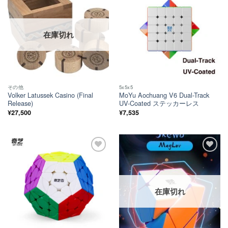
ほし
ほし
い！
い！
在庫切れ
その他
5x5x5
Volker Latussek Casino (Final
MoYu Aochuang V6 Dual-Track
Release)
UV-Coated ステッカーレス
¥
27,500
¥
7,535
ほし
ほし
い！
い！
在庫切れ