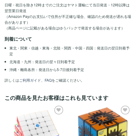
日曜・祝日を除き12時までのご注文はヤマト運輸にて当日発送・12時以降は
翌営業日発送
（Amazon Payのお支払いで住所が不正確な場合、確認のため発送が遅れる場
合があります）
（商品ページに記載がある場合はゆうパックで発送する場合があります）
到着について
東北・関東・信越・東海・北陸・関西・中国・四国：発送日の翌日到着予
定
北海道・九州：発送日の翌々日到着予定
沖縄・離島各所：発送日から5-7日後到着予定
詳しくは
ご利用ガイド
、
FAQ
をご確認ください。
この商品を見たお客様はこれも見ています
ほし
ほし
い！
い！