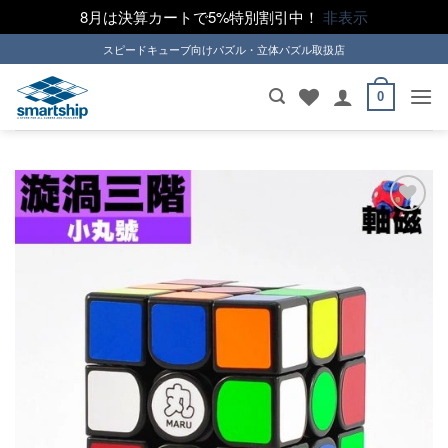
8月は決算カートで5%特別割引中！
非表示
Skip
スピードキューブ向けパズル・立体パズル取扱店
to
content
0
ほし
い！