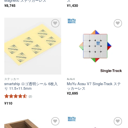
Magnetic ステッカーレス
ス
¥
8,745
¥
1,430
ほし
ほし
い！
い！
ステッカー
4x4x4
smartship ロゴ透明シール 6枚入
MoYu Aosu V7 Single-Track ステ
り 11.5×11.5mm
ッカーレス
¥
2,695
(2)
5段階中
¥
110
4.5
の評価