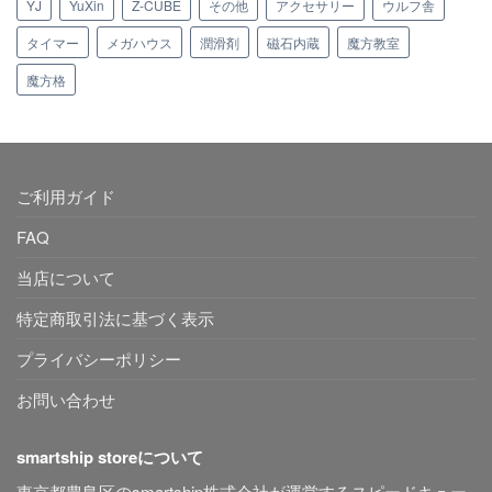
YJ
YuXin
Z-CUBE
その他
アクセサリー
ウルフ舎
タイマー
メガハウス
潤滑剤
磁石内蔵
魔方教室
魔方格
ご利用ガイド
FAQ
当店について
特定商取引法に基づく表示
プライバシーポリシー
お問い合わせ
smartship storeについて
東京都豊島区のsmartship株式会社が運営するスピードキュー