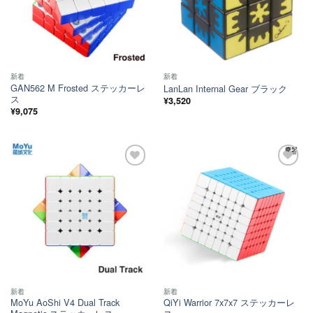
新着
新着
GAN562 M Frosted ステッカーレ
LanLan Internal Gear ブラック
ス
¥
3,520
¥
9,075
ほし
ほし
い！
い！
新着
新着
MoYu AoShi V4 Dual Track
QiYi Warrior 7x7x7 ステッカーレ