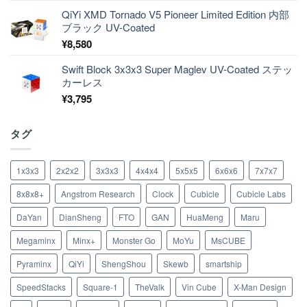
QiYi XMD Tornado V5 Pioneer Limited Edition 内部
ブラック UV-Coated
¥
8,580
Swift Block 3x3x3 Super Maglev UV-Coated ステッ
カーレス
¥
3,795
タグ
1x3x3
2x2x2
3x3x3
4x4x4
5x5x5
6x6x6
7x7x7
8x8x8+
Angstrom Research
Clock
Cubicle
Cubicle Labs
DaYan
DianSheng
FTO
GAN
HuaMeng
Maru
Megaminx
Minx+
Monster Go
MoYu
MsCUBE
Pyraminx
QiYi
ShengShou
Skewb
smartship
SpeedStacks
Square-1
TheValk
Vin Cube
X-Man Design