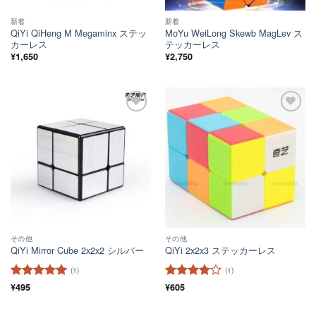
新着
新着
QiYi QiHeng M Megaminx ステッ
MoYu WeiLong Skewb MagLev ス
カーレス
テッカーレス
¥
1,650
¥
2,750
ほし
ほし
い！
い！
その他
その他
QiYi Mirror Cube 2x2x2 シルバー
QiYi 2x2x3 ステッカーレス
(1)
(1)
5段階中
¥
495
5
の
5段階中
¥
605
4
評価
の評価