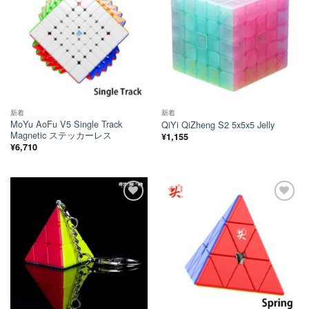
い！
い！
新着
新着
MoYu AoFu V5 Single Track
QiYi QiZheng S2 5x5x5 Jelly
Magnetic ステッカーレス
¥
1,155
¥
6,710
ほし
ほし
い！
い！