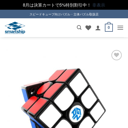
8月は決算カートで5%特別割引中！
非表示
Skip
スピードキューブ向けパズル・立体パズル取扱店
to
content
0
ほし
い！