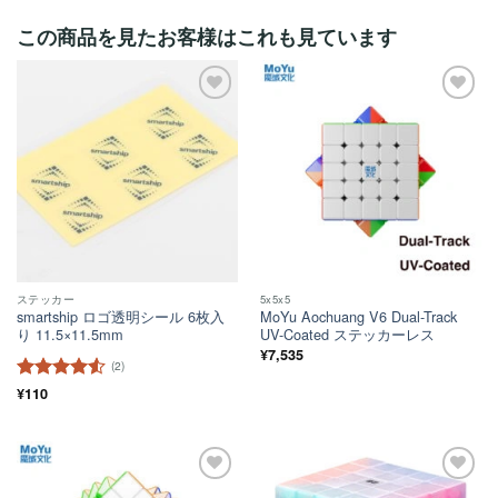
この商品を見たお客様はこれも見ています
ほし
ほし
い！
い！
ステッカー
5x5x5
smartship ロゴ透明シール 6枚入
MoYu Aochuang V6 Dual-Track
り 11.5×11.5mm
UV-Coated ステッカーレス
¥
7,535
(2)
5段階中
¥
110
4.5
の評価
ほし
ほし