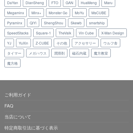
DaYan
DianSheng
FTO
GAN
HuaMeng
Maru
Megaminx
Minx+
Monster Go
MoYu
MsCUBE
Pyraminx
QiYi
ShengShou
Skewb
smartship
SpeedStacks
Square-1
TheValk
Vin Cube
X-Man Design
YJ
YuXin
Z-CUBE
その他
アクセサリー
ウルフ舎
タイマー
メガハウス
潤滑剤
磁石内蔵
魔方教室
魔方格
ご利用ガイド
FAQ
当店について
特定商取引法に基づく表示