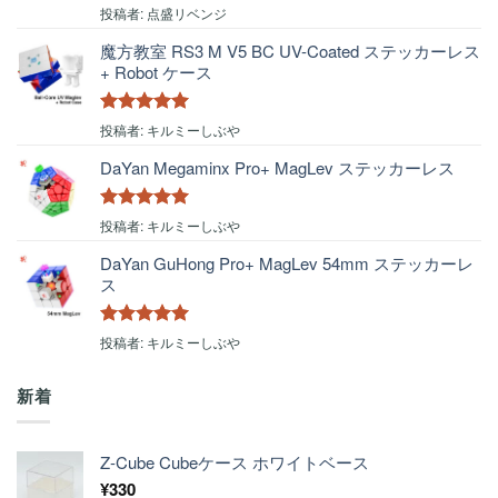
5段階中
5
の
投稿者: 点盛リベンジ
評価
魔方教室 RS3 M V5 BC UV-Coated ステッカーレス
+ Robot ケース
5段階中
5
の
投稿者: キルミーしぶや
評価
DaYan Megaminx Pro+ MagLev ステッカーレス
5段階中
5
の
投稿者: キルミーしぶや
評価
DaYan GuHong Pro+ MagLev 54mm ステッカーレ
ス
5段階中
5
の
投稿者: キルミーしぶや
評価
新着
Z-Cube Cubeケース ホワイトベース
¥
330