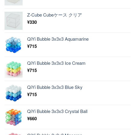
Z-Cube Cubeケース クリア
¥
330
QiYi Bubble 3x3x3 Aquamarine
¥
715
QiYi Bubble 3x3x3 Ice Cream
¥
715
QiYi Bubble 3x3x3 Blue Sky
¥
715
QiYi Bubble 3x3x3 Crystal Ball
¥
660