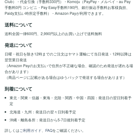
Club）・代金引換（手数料330円）・Komoju（PayPay・メルペイ・au Pay
手数料0円 コンビニ・Pay Easy手数料190円、銀行振込手数料お客様負担、
Paidy支払い時所定手数料）・Amazon Payが利用できます。
送料について
送料全国一律600円、2,990円以上のお買い上げで送料無料
発送について
日曜・祝日を除き12時までのご注文はヤマト運輸にて当日発送・12時以降は
翌営業日発送
（Amazon Payのお支払いで住所が不正確な場合、確認のため発送が遅れる場
合があります）
（商品ページに記載がある場合はゆうパックで発送する場合があります）
到着について
東北・関東・信越・東海・北陸・関西・中国・四国：発送日の翌日到着予
定
北海道・九州：発送日の翌々日到着予定
沖縄・離島各所：発送日から5-7日後到着予定
詳しくは
ご利用ガイド
、
FAQ
をご確認ください。