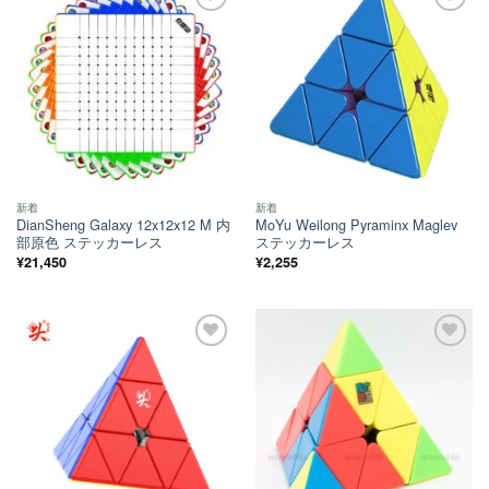
ほし
ほし
い！
い！
新着
新着
DianSheng Galaxy 12x12x12 M 内
MoYu Weilong Pyraminx Maglev
部原色 ステッカーレス
ステッカーレス
¥
21,450
¥
2,255
ほし
ほし
い！
い！