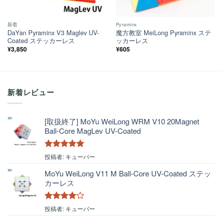
新着
Pyraminx
DaYan Pyraminx V3 Maglev UV-
魔方教室 MeiLong Pyraminx ステ
Coated ステッカーレス
ッカーレス
¥
3,850
¥
605
新着レビュー
[取扱終了] MoYu WeiLong WRM V10 20Magnet
Ball-Core MagLev UV-Coated
5段階中
5
の
投稿者: キューバー
評価
MoYu WeiLong V11 M Ball-Core UV-Coated ステッ
カーレス
5段階中
4
投稿者: キューバー
の評価