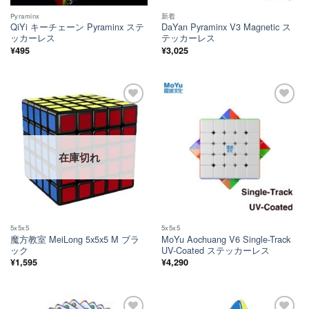
Pyraminx
新着
QiYi キーチェーン Pyraminx ステ
DaYan Pyraminx V3 Magnetic ス
ッカーレス
テッカーレス
¥
495
¥
3,025
ほし
ほし
い！
い！
在庫切れ
5x5x5
5x5x5
魔方教室 MeiLong 5x5x5 M ブラ
MoYu Aochuang V6 Single-Track
ック
UV-Coated ステッカーレス
¥
1,595
¥
4,290