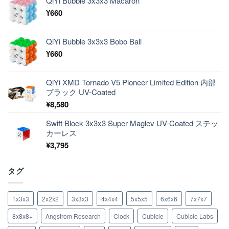
QiYi Bubble 3x3x3 Macaron
¥
660
QiYi Bubble 3x3x3 Bobo Ball
¥
660
QiYi XMD Tornado V5 Pioneer Limited Edition 内部
ブラック UV-Coated
¥
8,580
Swift Block 3x3x3 Super Maglev UV-Coated ステッ
カーレス
¥
3,795
タグ
1x3x3
2x2x2
3x3x3
4x4x4
5x5x5
6x6x6
7x7x7
8x8x8+
Angstrom Research
Clock
Cubicle
Cubicle Labs