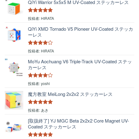
QiYi Warrior 5x5x5 M UV-Coated ステッカーレス
5段階中
5
の
投稿者: HIRATA
評価
QiYi XMD Tornado V5 Pioneer UV-Coated ステッカ
ーレス
5段階中
4
投稿者: HIRATA
の評価
MoYu Aochuang V6 Triple-Track UV-Coated ステッ
カーレス
5段階中
4
投稿者: yoshi
の評価
魔方教室 MeiLong 2x2x2 ステッカーレス
5段階中
5
の
投稿者: あき
評価
[取扱終了] YJ MGC Beta 2x2x2 Core Magnet UV-
Coated ステッカーレス