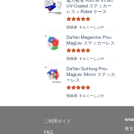
UV-Coated ステッカー
レス + Robot ケース
5段階中
5
の
投稿者: キルミーしぶや
評価
DaYan Megaminx Pro+
MagLev ステッカーレス
5段階中
5
の
投稿者: キルミーしぶや
評価
DaYan GuHong Pro+
MagLev 54mm ステッカ
ーレス
5段階中
5
の
投稿者: キルミーしぶや
評価
sma
ご利用ガイド
東京
FAQ