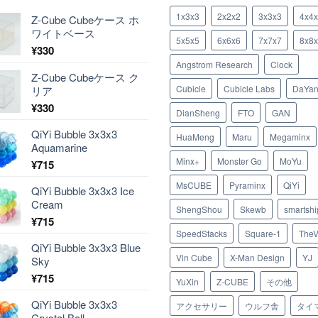
1x3x3
2x2x2
3x3x3
4x4
Z-Cube Cubeケース ホ
ワイトベース
5x5x5
6x6x6
7x7x7
8x8
¥
330
Angstrom Research
Clock
Z-Cube Cubeケース ク
Cubicle
Cubicle Labs
DaYa
リア
¥
330
DianSheng
FTO
GAN
QiYi Bubble 3x3x3
HuaMeng
Maru
Megaminx
Aquamarine
Minx+
Monster Go
MoYu
¥
715
MsCUBE
Pyraminx
QiYi
QiYi Bubble 3x3x3 Ice
Cream
ShengShou
Skewb
smartshi
¥
715
SpeedStacks
Square-1
TheV
QiYi Bubble 3x3x3 Blue
Vin Cube
X-Man Design
YJ
Sky
¥
715
YuXin
Z-CUBE
その他
QiYi Bubble 3x3x3
アクセサリー
ウルフ舎
タイ
Crystal Ball