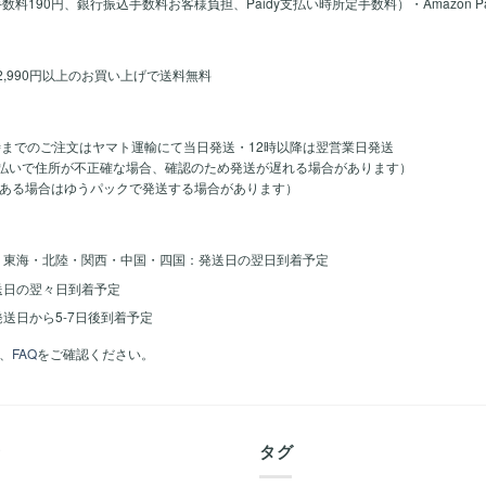
y手数料190円、銀行振込手数料お客様負担、Paidy支払い時所定手数料）・Amazon 
2,990円以上のお買い上げで送料無料
時までのご注文はヤマト運輸にて当日発送・12時以降は翌営業日発送
のお支払いで住所が不正確な場合、確認のため発送が遅れる場合があります）
ある場合はゆうパックで発送する場合があります）
・東海・北陸・関西・中国・四国：発送日の翌日到着予定
送日の翌々日到着予定
送日から5-7日後到着予定
、
FAQ
をご確認ください。
着
タグ