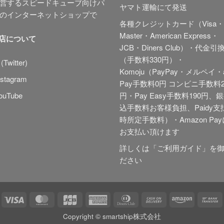
営するスピードキューブ向けパ
ヤマト運輸にて発送
のインターネットショップで
各種クレジットカード（Visa・
Master・American Express・
当店について
JCB・Diners Club）・代金引
（手数料330円）・
(Twitter)
Komoju（PayPay・メルペイ・
stagram
Pay手数料0円 コンビニ手数料2
ouTube
円・Pay Easy手数料190円、
込手数料お客様負担、Paidy
支
時所定手数料
）・Amazon Pa
お支払い頂けます
詳しくは「
ご利用ガイド
」を
ださい
pple
Visa
MasterCard
JCB
American
Dinners
Cash
Amazon
B
ay
Express
Club
On
T
Copyright © smartship株式会社
Delivery