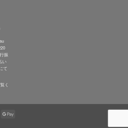
象:
換
au
20
銀行振
払い
yにて
御覧く
ank
Google
ransfer
Pay