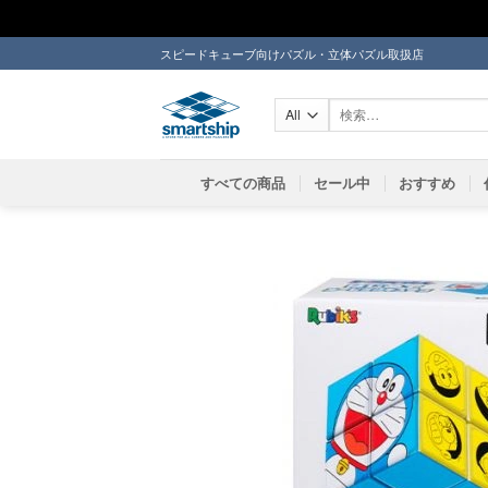
Skip
スピードキューブ向けパズル・立体パズル取扱店
to
content
検
索
対
象:
すべての商品
セール中
おすすめ