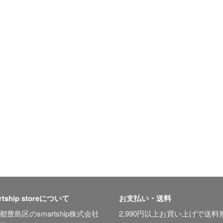
rtship storeについて
お支払い・送料
都豊島区のsmartship株式会社
2,990円以上お買い上げで送料