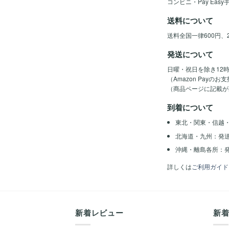
コンビニ・Pay Eas
送料について
送料全国一律600円、
発送について
日曜・祝日を除き12
（Amazon Pay
（商品ページに記載が
到着について
東北・関東・信越
北海道・九州：発
沖縄・離島各所：発
詳しくは
ご利用ガイド
新着レビュー
新