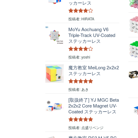
ッカーレス
5段階中
4
投稿者: HIRATA
の評価
MoYu Aochuang V6
Triple-Track UV-Coated
ステッカーレス
5段階中
4
投稿者: yoshi
の評価
魔方教室 MeiLong 2x2x2
ステッカーレス
5段階中
5
の
投稿者: あき
評価
[取扱終了] YJ MGC Beta
2x2x2 Core Magnet UV-
Coated ステッカーレス
5段階中
5
の
投稿者: 点盛リベンジ
評価
魔方教室 RS3 M V5 BC