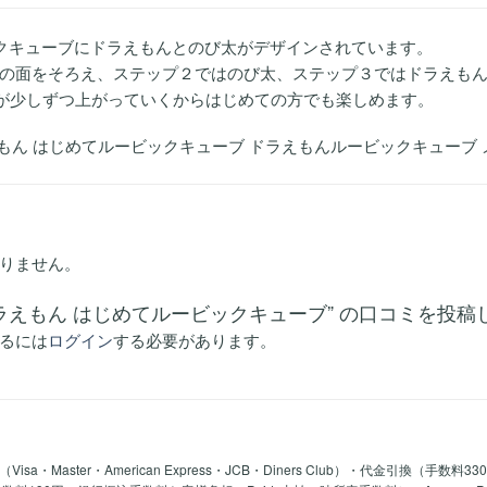
クキューブにドラえもんとのび太がデザインされています。
の面をそろえ、ステップ２ではのび太、ステップ３ではドラえも
)が少しずつ上がっていくからはじめての方でも楽しめます。
えもん はじめてルービックキューブ ドラえもんルービックキューブ メガ
りません。
 ドラえもん はじめてルービックキューブ” の口コミを投
るには
ログイン
する必要があります。
a・Master・American Express・JCB・Diners Club）・代金引換（手数料3