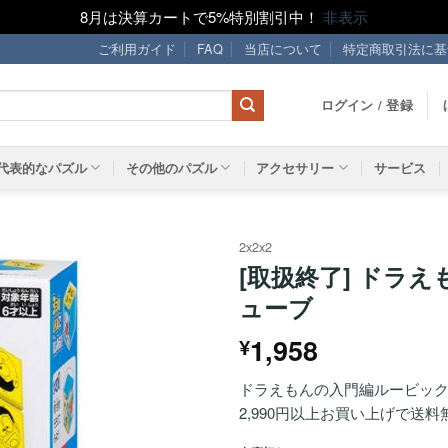
8月は決算カートで5%特別割引中！
非表示
ご利用ガイド
FAQ
当店について
特定商取引法に基
ログイン / 登録
代表的なパズル
その他のパズル
アクセサリー
サービス
2x2x2
[取扱終了] ドラ
ほし
ューブ
い！
1,958
¥
ドラえもんの入門編ルービッ
2,990円以上お買い上げで送料