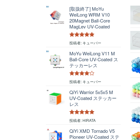
[取扱終了] MoYu
WeiLong WRM V10
20Magnet Ball-Core
MagLev UV-Coated
5段階中
5
の
投稿者: キューバー
評価
MoYu WeiLong V11 M
Ball-Core UV-Coated ス
テッカーレス
5段階中
4
投稿者: キューバー
の評価
QiYi Warrior 5x5x5 M
UV-Coated ステッカー
レス
5段階中
5
の
投稿者: HIRATA
評価
QiYi XMD Tornado V5
Pioneer UV-Coated ステ