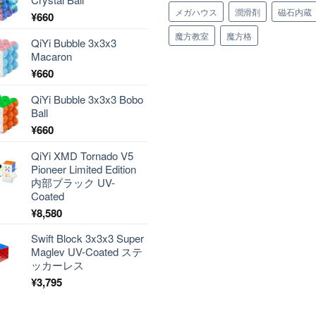
メガハウス
潤滑剤
磁石内蔵
¥
660
魔方教室
魔方格
QiYi Bubble 3x3x3
Macaron
¥
660
QiYi Bubble 3x3x3 Bobo
Ball
¥
660
QiYi XMD Tornado V5
Pioneer Limited Edition
内部ブラック UV-
Coated
¥
8,580
Swift Block 3x3x3 Super
Maglev UV-Coated ステ
ッカーレス
¥
3,795