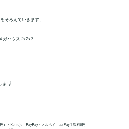
んをそろえていきます。
ハウス 2x2x2
稿します
30円）・Komoju（PayPay・メルペイ・au Pay手数料0円