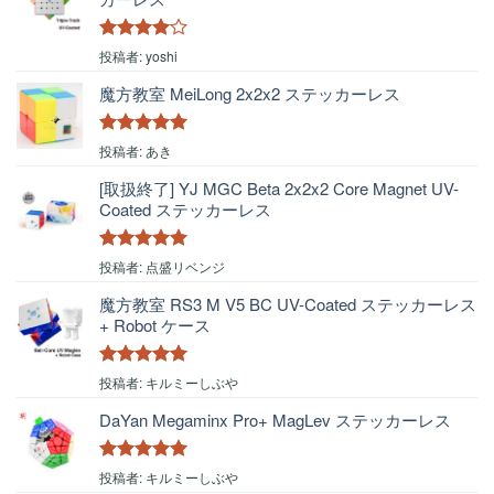
5段階中
4
投稿者: yoshi
の評価
魔方教室 MeiLong 2x2x2 ステッカーレス
5段階中
5
の
投稿者: あき
評価
[取扱終了] YJ MGC Beta 2x2x2 Core Magnet UV-
Coated ステッカーレス
5段階中
5
の
投稿者: 点盛リベンジ
評価
魔方教室 RS3 M V5 BC UV-Coated ステッカーレス
+ Robot ケース
5段階中
5
の
投稿者: キルミーしぶや
評価
DaYan Megaminx Pro+ MagLev ステッカーレス
5段階中
5
の
投稿者: キルミーしぶや
評価