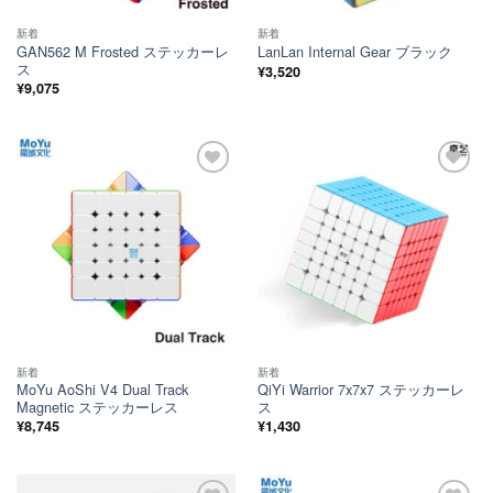
新着
新着
GAN562 M Frosted ステッカーレ
LanLan Internal Gear ブラック
ス
¥
3,520
¥
9,075
ほし
ほし
い！
い！
新着
新着
MoYu AoShi V4 Dual Track
QiYi Warrior 7x7x7 ステッカーレ
Magnetic ステッカーレス
ス
¥
8,745
¥
1,430