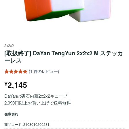
2x2x2
[取扱終了] DaYan TengYun 2x2x2 M ステッカ
ーレス
(
1
件のレビュー)
1
件の利用者
2,145
¥
評価に基づ
く5段階評
価のうち、
DaYanの磁石内蔵2x2x2キューブ
5
点
2,990円以上お買い上げで送料無料
在庫切れ
商品コード:
2108010200231