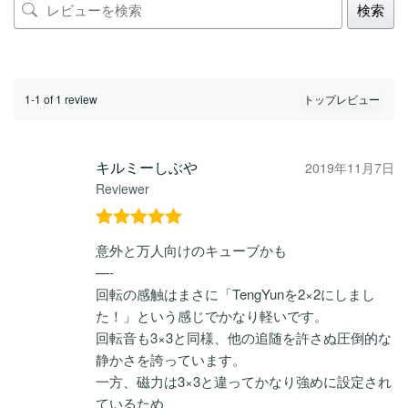
検索
1-1 of 1 review
キルミーしぶや
2019年11月7日
Reviewer
5段階中
5
の
意外と万人向けのキューブかも
評価
—-
回転の感触はまさに「TengYunを2×2にしまし
た！」という感じでかなり軽いです。
回転音も3×3と同様、他の追随を許さぬ圧倒的な
静かさを誇っています。
一方、磁力は3×3と違ってかなり強めに設定され
ているため、