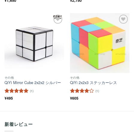
¥
1,650
¥
2,750
ほし
ほし
い！
い！
その他
その他
QiYi Mirror Cube 2x2x2 シルバー
QiYi 2x2x3 ステッカーレス
(1)
(1)
5段階中
¥
495
5
の
5段階中
¥
605
4
評価
の評価
新着レビュー