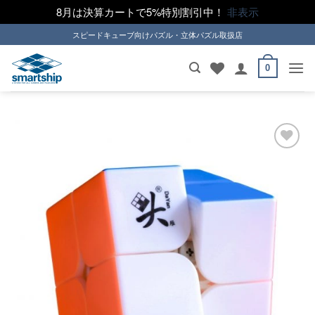
8月は決算カートで5%特別割引中！
非表示
Skip
スピードキューブ向けパズル・立体パズル取扱店
to
content
0
ほし
い！