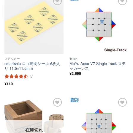
ほし
ほし
い！
い！
ステッカー
4x4x4
smartship ロゴ透明シール 6枚入
MoYu Aosu V7 Single-Track ステ
り 11.5×11.5mm
ッカーレス
¥
2,695
(2)
5段階中
¥
110
4.5
の評価
ほし
ほし
い！
い！
在庫切れ