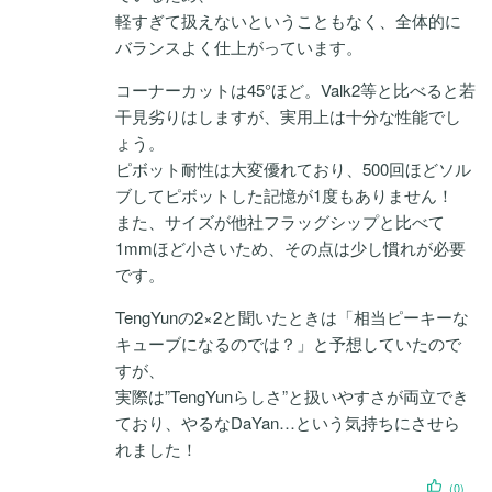
軽すぎて扱えないということもなく、全体的に
バランスよく仕上がっています。
コーナーカットは45°ほど。Valk2等と比べると若
干見劣りはしますが、実用上は十分な性能でし
ょう。
ピボット耐性は大変優れており、500回ほどソル
ブしてピボットした記憶が1度もありません！
また、サイズが他社フラッグシップと比べて
1mmほど小さいため、その点は少し慣れが必要
です。
TengYunの2×2と聞いたときは「相当ピーキーな
キューブになるのでは？」と予想していたので
すが、
実際は”TengYunらしさ”と扱いやすさが両立でき
ており、やるなDaYan…という気持ちにさせら
れました！
(0)