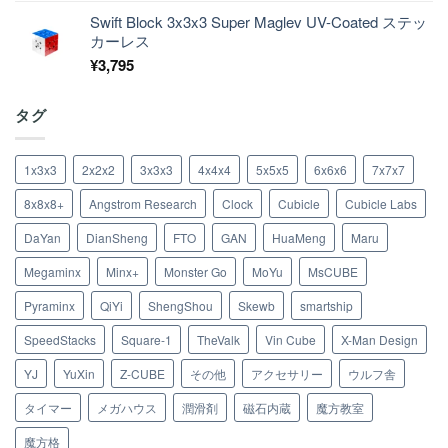
Swift Block 3x3x3 Super Maglev UV-Coated ステッ
カーレス
¥
3,795
タグ
1x3x3
2x2x2
3x3x3
4x4x4
5x5x5
6x6x6
7x7x7
8x8x8+
Angstrom Research
Clock
Cubicle
Cubicle Labs
DaYan
DianSheng
FTO
GAN
HuaMeng
Maru
Megaminx
Minx+
Monster Go
MoYu
MsCUBE
Pyraminx
QiYi
ShengShou
Skewb
smartship
SpeedStacks
Square-1
TheValk
Vin Cube
X-Man Design
YJ
YuXin
Z-CUBE
その他
アクセサリー
ウルフ舎
タイマー
メガハウス
潤滑剤
磁石内蔵
魔方教室
魔方格