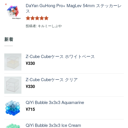
DaYan GuHong Pro+ MagLev 54mm ステッカーレ
ス
5段階中
5
の
投稿者: キルミーしぶや
評価
新着
Z-Cube Cubeケース ホワイトベース
¥
330
Z-Cube Cubeケース クリア
¥
330
QiYi Bubble 3x3x3 Aquamarine
¥
715
QiYi Bubble 3x3x3 Ice Cream