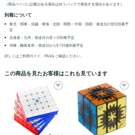
（商品ページに記載がある場合はゆうパックで発送する場合があります）
到着について
東北・関東・信越・東海・北陸・関西・中国・四国：発送日の翌日到着予
定
北海道・九州：発送日の翌々日到着予定
沖縄・離島各所：発送日から5-7日後到着予定
詳しくは
ご利用ガイド
、
FAQ
をご確認ください。
この商品を見たお客様はこれも見ています
ほし
ほし
い！
い！