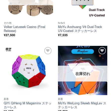
その他
5x5x5
Volker Latussek Casino (Final
MoYu Aochuang V6 Dual-Track
Release)
UV-Coated ステッカーレス
¥
27,500
¥
7,535
ほし
ほし
い！
い！
在庫切れ
新着
新着
QiYi QiHeng M Megaminx ステッ
MoYu WeiLong Skewb MagLev ス
カーレス
テッカーレス