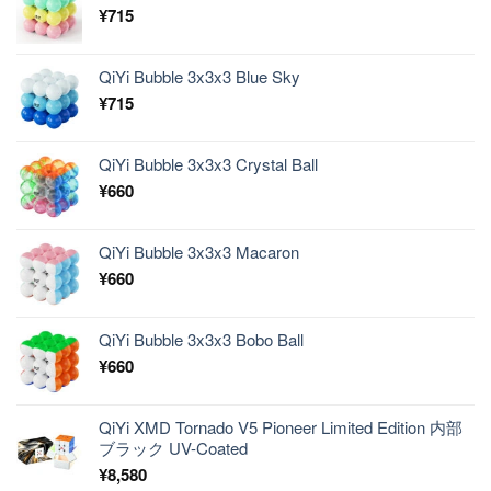
¥
715
QiYi Bubble 3x3x3 Blue Sky
¥
715
QiYi Bubble 3x3x3 Crystal Ball
¥
660
QiYi Bubble 3x3x3 Macaron
¥
660
QiYi Bubble 3x3x3 Bobo Ball
¥
660
QiYi XMD Tornado V5 Pioneer Limited Edition 内部
ブラック UV-Coated
¥
8,580