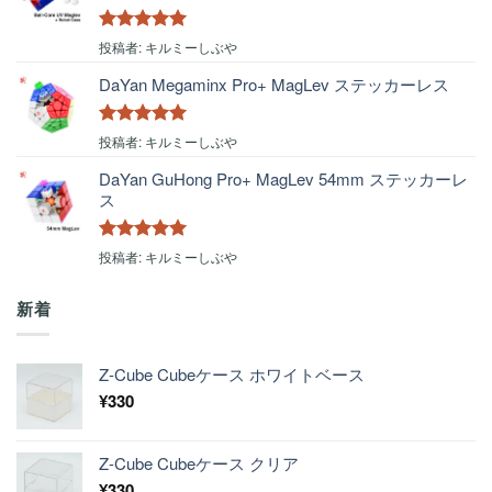
5段階中
5
の
投稿者: キルミーしぶや
評価
DaYan Megaminx Pro+ MagLev ステッカーレス
5段階中
5
の
投稿者: キルミーしぶや
評価
DaYan GuHong Pro+ MagLev 54mm ステッカーレ
ス
5段階中
5
の
投稿者: キルミーしぶや
評価
新着
Z-Cube Cubeケース ホワイトベース
¥
330
Z-Cube Cubeケース クリア
¥
330