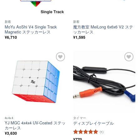
新着
新着
MoYu AoShi V4 Single Track
魔方教室 MeiLong 6x6x6 V2 ステ
Magnetic ステッカーレス
ッカーレス
¥
6,710
¥
1,595
ほし
ほし
い！
い！
4x4x4
タイマー
YJ MGC 4x4x4 UV-Coated ステッ
ディスプレイケーブル
カーレス
(1)
¥
3,630
5段階中
¥
770
5
の