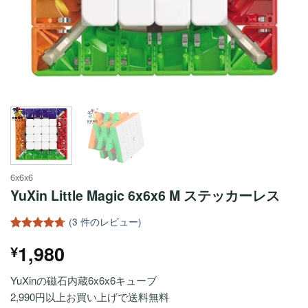
6x6x6
YuXin Little Magic 6x6x6 M ステッカーレス
(
3
件のレビュー)
3
件の利用
1,980
¥
者評価に
基づく5段
階評価の
YuXinの磁石内蔵6x6x6キューブ
うち、
4.67
点
2,990円以上お買い上げで送料無料