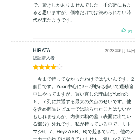
で、驚きしかありませんでした。手の癖にもよ
ると思いますが、価格だけでは決められない時
代が来たようです。
(2)
HIRATA
2023年5月14日
認証購入者
5段階中
4
今まで持ってなかったわけではないんです。2
の評価
個目です。Yuxin中心に2～7列持ち歩いて通勤途
中にやってますが、買い直しの理由はYuxinの
６、７列に共通する最大の欠点のせいです。他
を含め商品レビューでは語られたことはないか
もしれませんが、内側の駒の蓋（表面に出てい
る部分）外れです。私が持っている中で、リト
マジ6、7、Heyz7(SR、B)で起きていて、他のメ
ーカーの物では起きていません。気になる方は