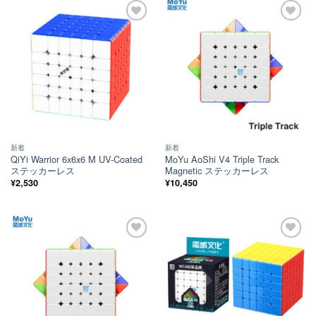
ほし
ほし
い！
い！
新着
新着
QiYi Warrior 6x6x6 M UV-Coated
MoYu AoShi V4 Triple Track
ステッカーレス
Magnetic ステッカーレス
¥
2,530
¥
10,450
ほし
ほし
い！
い！