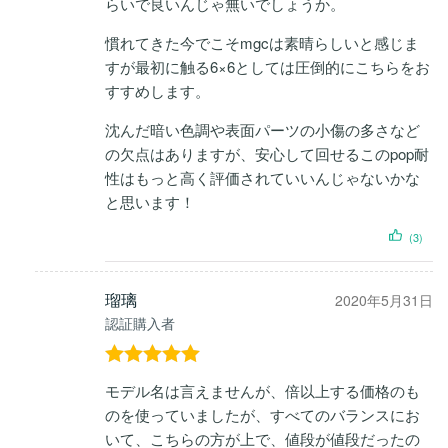
らいで良いんじゃ無いでしょうか。
慣れてきた今でこそmgcは素晴らしいと感じま
すが最初に触る6×6としては圧倒的にこちらをお
すすめします。
沈んだ暗い色調や表面パーツの小傷の多さなど
の欠点はありますが、安心して回せるこのpop耐
性はもっと高く評価されていいんじゃないかな
と思います！
(3)
瑠璃
2020年5月31日
認証購入者
5段階中
5
の
モデル名は言えませんが、倍以上する価格のも
評価
のを使っていましたが、すべてのバランスにお
いて、こちらの方が上で、値段が値段だったの