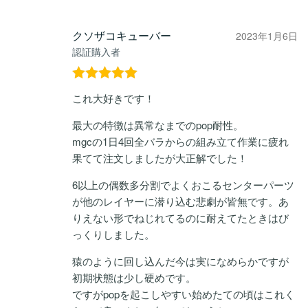
クソザコキューバー
2023年1月6日
認証購入者
5段階中
5
の
これ大好きです！
評価
最大の特徴は異常なまでのpop耐性。
mgcの1日4回全バラからの組み立て作業に疲れ
果てて注文しましたが大正解でした！
6以上の偶数多分割でよくおこるセンターパーツ
が他のレイヤーに潜り込む悲劇が皆無です。あ
りえない形でねじれてるのに耐えてたときはび
っくりしました。
猿のように回し込んだ今は実になめらかですが
初期状態は少し硬めです。
ですがpopを起こしやすい始めたての頃はこれく