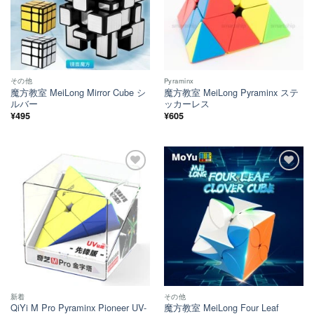
その他
Pyraminx
魔方教室 MeiLong Mirror Cube シ
魔方教室 MeiLong Pyraminx ステ
ルバー
ッカーレス
¥
495
¥
605
ほし
ほし
い！
い！
新着
その他
QiYi M Pro Pyraminx Pioneer UV-
魔方教室 MeiLong Four Leaf