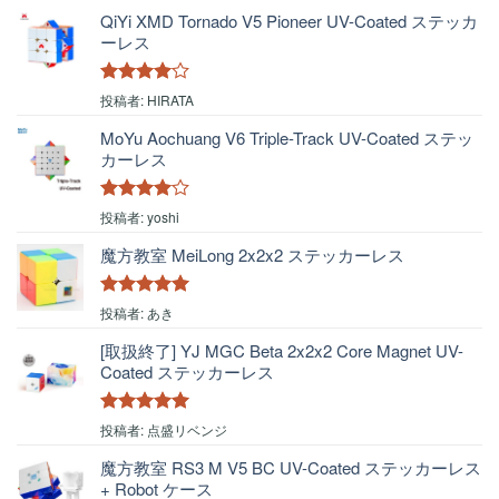
QiYi XMD Tornado V5 Pioneer UV-Coated ステッカ
ーレス
5段階中
4
投稿者: HIRATA
の評価
MoYu Aochuang V6 Triple-Track UV-Coated ステッ
カーレス
5段階中
4
投稿者: yoshi
の評価
魔方教室 MeiLong 2x2x2 ステッカーレス
5段階中
5
の
投稿者: あき
評価
[取扱終了] YJ MGC Beta 2x2x2 Core Magnet UV-
Coated ステッカーレス
5段階中
5
の
投稿者: 点盛リベンジ
評価
魔方教室 RS3 M V5 BC UV-Coated ステッカーレス
+ Robot ケース