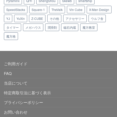
Pyraminx
QiYi
ShengShou
Skewb
smartship
SpeedStacks
Square-1
TheValk
Vin Cube
X-Man Design
YJ
YuXin
Z-CUBE
その他
アクセサリー
ウルフ舎
タイマー
メガハウス
潤滑剤
磁石内蔵
魔方教室
魔方格
ご利用ガイド
FAQ
当店について
特定商取引法に基づく表示
プライバシーポリシー
お問い合わせ