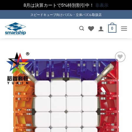
8月は決算カートで5%特別割引中！
非表示
Skip
スピードキューブ向けパズル・立体パズル取扱店
to
content
0
ほし
い！