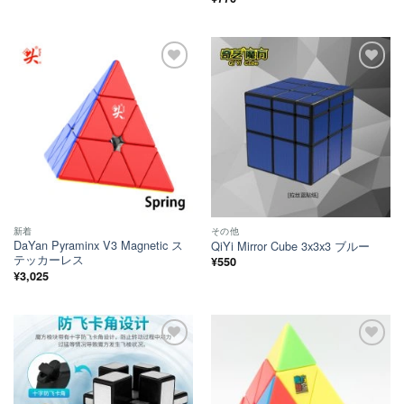
評価
ほし
ほし
い！
い！
新着
その他
DaYan Pyraminx V3 Magnetic ス
QiYi Mirror Cube 3x3x3 ブルー
テッカーレス
¥
550
¥
3,025
ほし
ほし
い！
い！