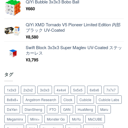
QiYi Bubble 3x3x3 Bobo Ball
¥
660
QiYi XMD Tornado V5 Pioneer Limited Edition 内部
ブラック UV-Coated
¥
8,580
Swift Block 3x3x3 Super Maglev UV-Coated ステッ
カーレス
¥
3,795
タグ
1x3x3
2x2x2
3x3x3
4x4x4
5x5x5
6x6x6
7x7x7
8x8x8+
Angstrom Research
Clock
Cubicle
Cubicle Labs
DaYan
DianSheng
FTO
GAN
HuaMeng
Maru
Megaminx
Minx+
Monster Go
MoYu
MsCUBE