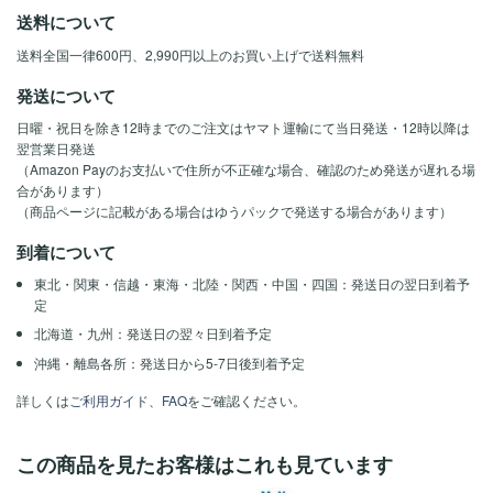
送料について
送料全国一律600円、2,990円以上のお買い上げで送料無料
発送について
日曜・祝日を除き12時までのご注文はヤマト運輸にて当日発送・12時以降は
翌営業日発送
（Amazon Payのお支払いで住所が不正確な場合、確認のため発送が遅れる場
合があります）
（商品ページに記載がある場合はゆうパックで発送する場合があります）
到着について
東北・関東・信越・東海・北陸・関西・中国・四国：発送日の翌日到着予
定
北海道・九州：発送日の翌々日到着予定
沖縄・離島各所：発送日から5-7日後到着予定
詳しくは
ご利用ガイド
、
FAQ
をご確認ください。
この商品を見たお客様はこれも見ています