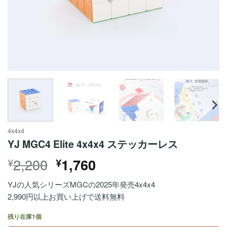
4x4x4
YJ MGC4 Elite 4x4x4 ステッカーレス
元
現
2,200
¥
¥
1,760
の
在
YJの人気シリーズMGCの2025年発売4x4x4
価
の
2,990円以上お買い上げで送料無料
格
価
は
格
残り在庫1個