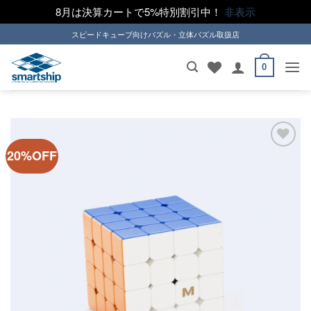
8月は決算カートで5%特別割引中！
非表示
Skip
スピードキューブ向けパズル・立体パズル取扱店
to
content
0
20%OFF
ほし
い！