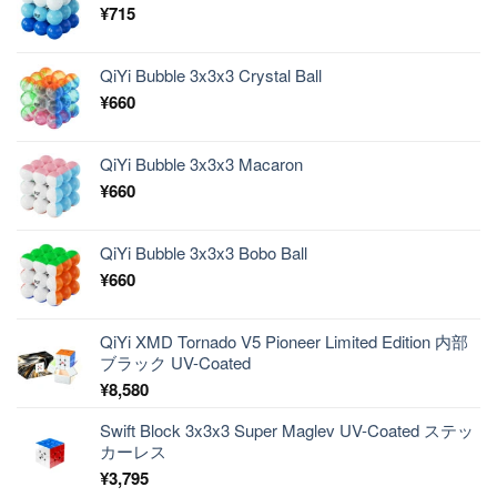
¥
715
QiYi Bubble 3x3x3 Crystal Ball
¥
660
QiYi Bubble 3x3x3 Macaron
¥
660
QiYi Bubble 3x3x3 Bobo Ball
¥
660
QiYi XMD Tornado V5 Pioneer Limited Edition 内部
ブラック UV-Coated
¥
8,580
Swift Block 3x3x3 Super Maglev UV-Coated ステッ
カーレス
¥
3,795