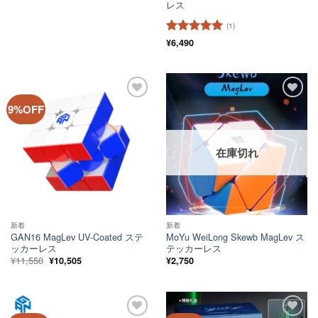
レス
(1)
5段階中
¥
6,490
5
の
評価
ほし
ほし
9%OFF
い！
い！
在庫切れ
新着
新着
GAN16 MagLev UV-Coated ステ
MoYu WeiLong Skewb MagLev ス
ッカーレス
テッカーレス
元
現
¥
11,550
¥
10,505
¥
2,750
の
在
価
の
格
価
は
格
¥11,550
は
で
¥10,505