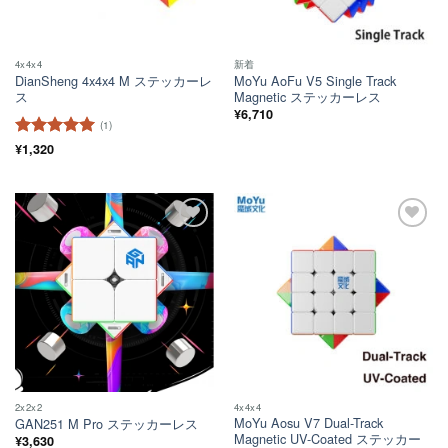
4x4x4
新着
DianSheng 4x4x4 M ステッカーレ
MoYu AoFu V5 Single Track
ス
Magnetic ステッカーレス
¥
6,710
(1)
5段階中
¥
1,320
5
の
評価
ほし
ほし
い！
い！
2x2x2
4x4x4
MoYu Aosu V7 Dual-Track
GAN251 M Pro ステッカーレス
Magnetic UV-Coated ステッカー
¥
3,630