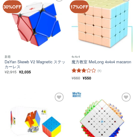
た。
す。
し
で
ほし
ほし
30%OFF
17%OFF
た。
す。
い！
い！
新着
4x4x4
DaYan Skewb V2 Magnetic ステッ
魔方教室 MeiLong 4x4x4 macaron
カーレス
(1)
元
現
¥
2,915
¥
2,035
の
在
元
現
¥
660
5段階
¥
550
価
の
の
在
格
価
中
3
の
価
の
は
格
評価
格
価
¥2,915
は
は
格
で
¥2,035
¥660
は
し
で
で
¥550
た。
す。
し
で
ほし
ほし
た。
す。
い！
い！