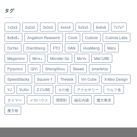
タグ
1x3x3
2x2x2
3x3x3
4x4x4
5x5x5
6x6x6
7x7x7
8x8x8+
Angstrom Research
Clock
Cubicle
Cubicle Labs
DaYan
DianSheng
FTO
GAN
HuaMeng
Maru
Megaminx
Minx+
Monster Go
MoYu
MsCUBE
Pyraminx
QiYi
ShengShou
Skewb
smartship
SpeedStacks
Square-1
TheValk
Vin Cube
X-Man Design
YJ
YuXin
Z-CUBE
その他
アクセサリー
ウルフ舎
タイマー
メガハウス
潤滑剤
磁石内蔵
魔方教室
魔方格