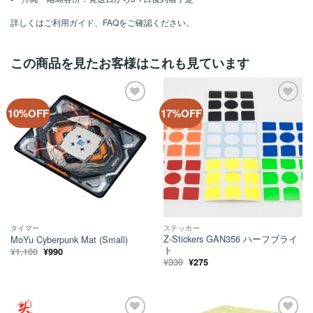
詳しくは
ご利用ガイド
、
FAQ
をご確認ください。
この商品を見たお客様はこれも見ています
ほし
ほし
10%OFF
17%OFF
い！
い！
タイマー
ステッカー
Z-Stickers GAN356 ハーフブライ
MoYu Cyberpunk Mat (Small)
ト
元
現
¥
1,100
¥
990
の
在
元
現
¥
330
¥
275
価
の
の
在
格
価
価
の
は
格
格
価
¥1,100
は
は
格
で
¥990
¥330
は
し
で
で
¥275