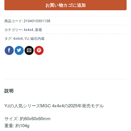
¥2,200
は
お買い物カゴに追加
で
¥1,760
し
で
商品コード:
2104010301138
た。
す。
カテゴリー:
4x4x4
,
新着
タグ:
4x4x4
,
YJ
,
磁石内蔵
説明
YJの人気シリーズMGC 4x4x4の2025年発売モデル
サイズ: 約60x60x60mm
重量: 約104g