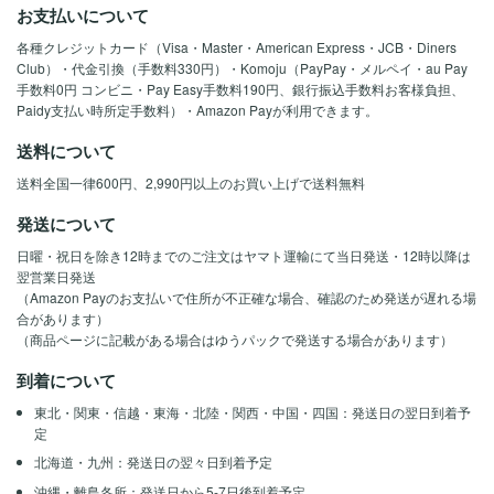
お支払いについて
各種クレジットカード（Visa・Master・American Express・JCB・Diners
Club）・代金引換（手数料330円）・Komoju（PayPay・メルペイ・au Pay
手数料0円 コンビニ・Pay Easy手数料190円、銀行振込手数料お客様負担、
Paidy支払い時所定手数料）・Amazon Payが利用できます。
送料について
送料全国一律600円、2,990円以上のお買い上げで送料無料
発送について
日曜・祝日を除き12時までのご注文はヤマト運輸にて当日発送・12時以降は
翌営業日発送
（Amazon Payのお支払いで住所が不正確な場合、確認のため発送が遅れる場
合があります）
（商品ページに記載がある場合はゆうパックで発送する場合があります）
到着について
東北・関東・信越・東海・北陸・関西・中国・四国：発送日の翌日到着予
定
北海道・九州：発送日の翌々日到着予定
沖縄・離島各所：発送日から5-7日後到着予定