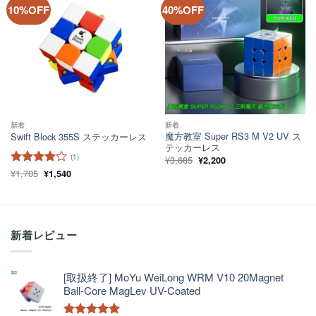
し
で
ほし
ほし
10%OFF
40%OFF
た。
す。
い！
い！
新着
新着
魔方教室 Super RS3 M V2 UV ス
Swift Block 355S ステッカーレス
テッカーレス
(1)
元
現
¥
3,685
¥
2,200
の
在
元
現
¥
1,705
5段階中
¥
1,540
4
価
の
の
在
格
価
の評価
価
の
は
格
格
価
¥3,685
は
は
格
で
¥2,200
¥1,705
は
し
で
で
¥1,540
た。
す。
し
で
新着レビュー
た。
す。
[取扱終了] MoYu WeiLong WRM V10 20Magnet
Ball-Core MagLev UV-Coated