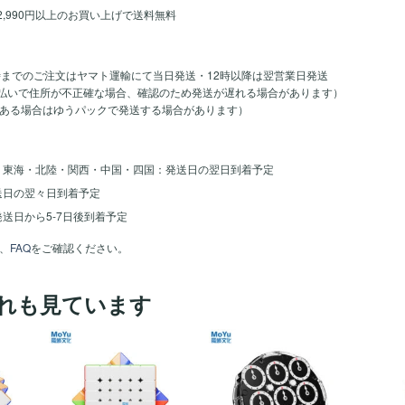
2,990円以上のお買い上げで送料無料
時までのご注文はヤマト運輸にて当日発送・12時以降は翌営業日発送
のお支払いで住所が不正確な場合、確認のため発送が遅れる場合があります）
ある場合はゆうパックで発送する場合があります）
・東海・北陸・関西・中国・四国：発送日の翌日到着予定
送日の翌々日到着予定
送日から5-7日後到着予定
、
FAQ
をご確認ください。
れも見ています
ほし
ほし
ほし
い！
い！
い！