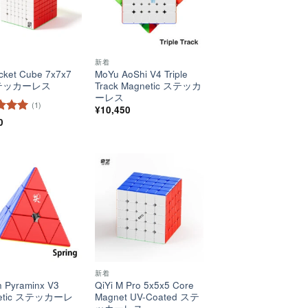
新着
cket Cube 7x7x7
MoYu AoShi V4 Triple
テッカーレス
Track Magnetic ステッカ
ーレス
(1)
¥
10,450
階中
0
5
の
ほし
ほし
い！
い！
新着
 Pyraminx V3
QiYi M Pro 5x5x5 Core
etic ステッカーレ
Magnet UV-Coated ステ