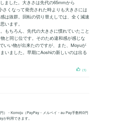
ルブしました。大きさは先代の65mmから
り小さくなって発売された時よりも大きさには
ド感は抜群。回転の切り替えしでは、全く減速
と思います。
。もちろん、先代の大きさに慣れていたこと
る物と同じ位です。そのため違和感が感じな
V2Mでいい物が出来たのですが、また、Moyuが
まいました。早期にAoshiの新しいのは出る
(1)
30円）・Komoju（PayPay・メルペイ・au Pay手数料0円
Payが利用できます。