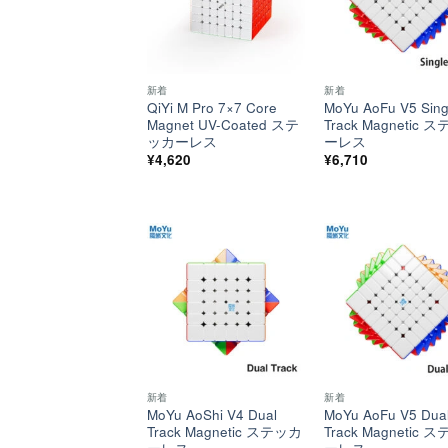
新着
新着
QiYi M Pro 7×7 Core
MoYu AoFu V5 Sing
Magnet UV-Coated ステ
Track Magnetic 
ッカーレス
ーレス
¥
4,620
¥
6,710
ほし
い！
新着
新着
MoYu AoShi V4 Dual
MoYu AoFu V5 Dua
Track Magnetic ステッカ
Track Magnetic 