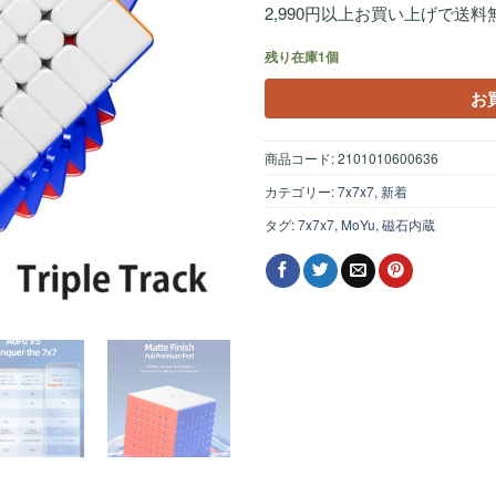
2,990円以上お買い上げで送料
残り在庫1個
お
商品コード:
2101010600636
カテゴリー:
7x7x7
,
新着
タグ:
7x7x7
,
MoYu
,
磁石内蔵