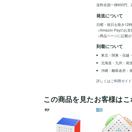
送料全国一律600円、
発送について
日曜・祝日を除き12
（Amazon Pay
（商品ページに記載が
到着について
東北・関東・信越
北海道・九州：発
沖縄・離島各所：発
詳しくは
ご利用ガイド
この商品を見たお客様はこ
ほし
い！