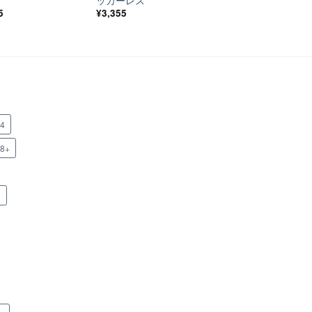
ッカーレス
5
¥
3,355
x4
x8+
n