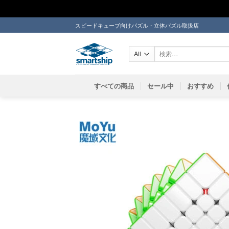
Skip
スピードキューブ向けパズル・立体パズル取扱店
to
content
検
索
対
象:
すべての商品
セール中
おすすめ