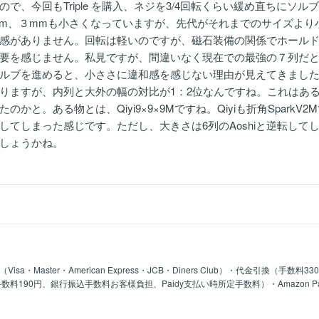
ので、今回もTriple を購入、ネジを3/4回転くらい緩め直ちにソ
mm、３mmも小さくなっていますが、先代がそれまでのサイズよ
感がありません。回転は軽いのですが、磁石装備の関係でホール
要を感じません。私見ですが、間違いなく現在での最強の７列だ
ブを進めると、小ささに違和感を感じない理由が見えてきました
りますが、内列と大外の幅の対比が1：2位なんですね。これはあ
たのかと。ある物とは、Qiyi9×9×9Mですね。Qiyiも折角Spark
してしまった感じです。ただし、大きさは6列のAoshiと逆転してし
しょうかね。
a・Master・American Express・JCB・Diners Club）・代金引換（手数料3
y手数料190円、銀行振込手数料お客様負担、Paidy支払い時所定手数料）・Amazon 