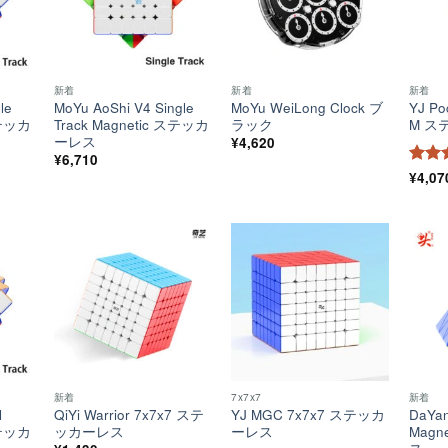
新着
新着
新着
le
MoYu AoShi V4 Single
MoYu WeiLong Clock ブ
YJ Po
ステッカ
Track Magnetic ステッカ
ラック
M ス
ーレス
¥
4,620
¥
6,710
5段
¥
4,07
評価
ほし
ほし
ほし
い！
い！
い！
新着
7x7x7
新着
l
QiYi Warrior 7x7x7 ステ
YJ MGC 7x7x7 ステッカ
DaYan
ステッカ
ッカーレス
ーレス
Magn