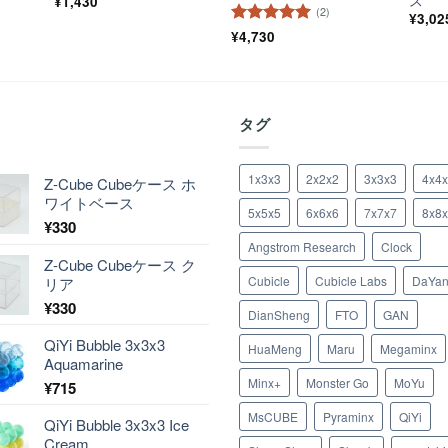
ス
¥
1,430
(2)
¥
3,02
5段階中
¥
4,730
5
の
評価
着
タグ
1x3x3
2x2x2
3x3x3
4x4
Z-Cube Cubeケース ホ
ワイトベース
5x5x5
6x6x6
7x7x7
8x8
¥
330
Angstrom Research
Clock
Z-Cube Cubeケース ク
Cubicle
Cubicle Labs
DaYa
リア
¥
330
DianSheng
FTO
GAN
QiYi Bubble 3x3x3
HuaMeng
Maru
Megaminx
Aquamarine
Minx+
Monster Go
MoYu
¥
715
MsCUBE
Pyraminx
QiYi
QiYi Bubble 3x3x3 Ice
Cream