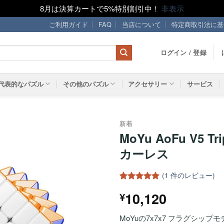
8月は決算カートで5%特別割引中！
非表示
ご利用ガイド
FAQ
当店について
特定商取引法に基
ログイン / 登録
代表的なパズル
その他のパズル
アクセサリー
サービス
新着
MoYu AoFu V5 Tr
ほし
カーレス
い！
(
1
件のレビュー)
1
件の利用者
10,120
¥
評価に基づ
く5段階評
価のうち、
MoYuの7x7x7 フラグシップモ
5
点