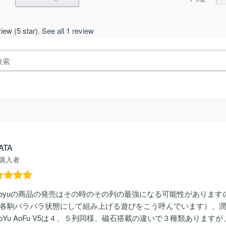
iew (5 star).
See all 1 review
ATA
購入者
階中
5
の
yuの商品の発売はその時のその列の最強になる可能性があります
価
各駒バラバラ状態にして組み上げる遊びをこう呼んでいます）、
Yu AoFu V5は４、５列同様、磁石搭載の違いで３種類ありますが、は