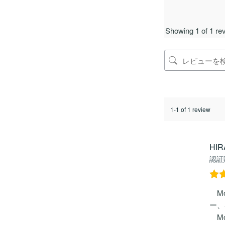
Showing 1 of 1 rev
1-1 of 1 review
HIR
認証
5段
Mo
評
ー、
Mo