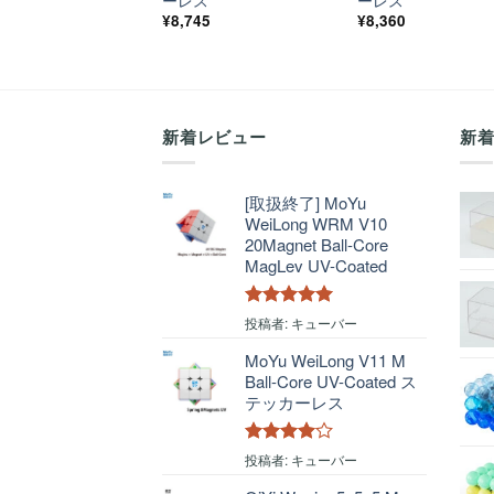
ーレス
ーレス
¥
8,745
¥
8,360
新着レビュー
新
[取扱終了] MoYu
WeiLong WRM V10
20Magnet Ball-Core
MagLev UV-Coated
5段階中
5
の
投稿者: キューバー
評価
MoYu WeiLong V11 M
Ball-Core UV-Coated ス
テッカーレス
5段階中
4
投稿者: キューバー
の評価