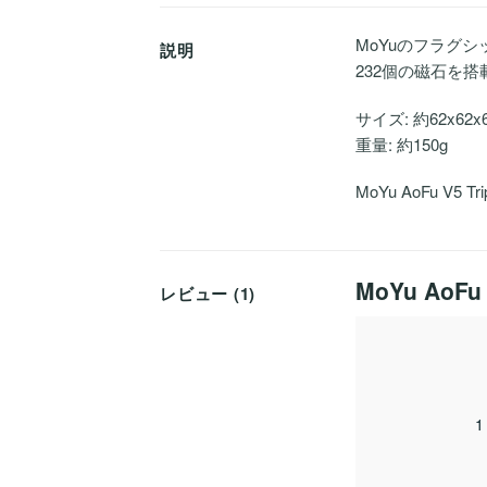
MoYuのフラグシッ
説明
232個の磁石を搭載し
サイズ: 約62x62x
重量: 約150g
MoYu AoFu V5 
MoYu AoFu
レビュー (1)