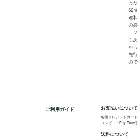
った
62
違和
の必
ソル
もあ
かっ
先行
ので
お支払いについて
ご利用ガイド
各種クレジットカード（Vis
コンビニ・Pay Eas
送料について