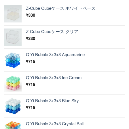
Z-Cube Cubeケース ホワイトベース
¥
330
Z-Cube Cubeケース クリア
¥
330
QiYi Bubble 3x3x3 Aquamarine
¥
715
QiYi Bubble 3x3x3 Ice Cream
¥
715
QiYi Bubble 3x3x3 Blue Sky
¥
715
QiYi Bubble 3x3x3 Crystal Ball