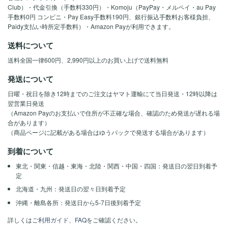
Club）・代金引換（手数料330円）・Komoju（PayPay・メルペイ・au Pay
手数料0円 コンビニ・Pay Easy手数料190円、銀行振込手数料お客様負担、
Paidy支払い時所定手数料）・Amazon Payが利用できます。
送料について
送料全国一律600円、2,990円以上のお買い上げで送料無料
発送について
日曜・祝日を除き12時までのご注文はヤマト運輸にて当日発送・12時以降は
翌営業日発送
（Amazon Payのお支払いで住所が不正確な場合、確認のため発送が遅れる場
合があります）
（商品ページに記載がある場合はゆうパックで発送する場合があります）
到着について
東北・関東・信越・東海・北陸・関西・中国・四国：発送日の翌日到着予
定
北海道・九州：発送日の翌々日到着予定
沖縄・離島各所：発送日から5-7日後到着予定
詳しくは
ご利用ガイド
、
FAQ
をご確認ください。