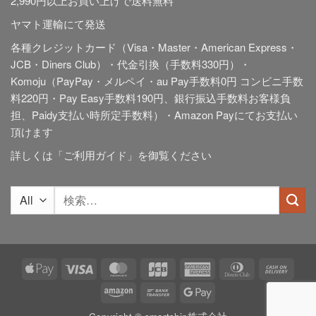
2,990円以上お買い上げで送料無料
ヤマト運輸にて発送
各種クレジットカード（Visa・Master・American Express・
JCB・Diners Club）・代金引換（手数料330円）・
Komoju（PayPay・メルペイ・au Pay手数料0円 コンビニ手数
料220円・Pay Easy手数料190円、銀行振込手数料お客様負
担、Paidy
支払い時所定手数料
）・Amazon Payにてお支払い
頂けます
詳しくは「
ご利用ガイド
」を御覧ください
検
索
対
象:
Apple
Visa
MasterCard
JCB
American
Dinners
Cash
Pay
Express
Club
On
Amazon
Bank
Google
Deliv
Transfer
Pay