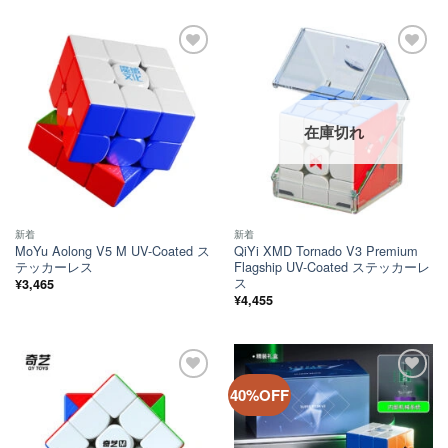
格
価
は
格
¥1,705
は
で
¥1,540
し
で
ほし
ほし
た。
す。
い！
い！
在庫切れ
新着
新着
MoYu Aolong V5 M UV-Coated ス
QiYi XMD Tornado V3 Premium
テッカーレス
Flagship UV-Coated ステッカーレ
ス
¥
3,465
¥
4,455
ほし
ほし
40%OFF
い！
い！