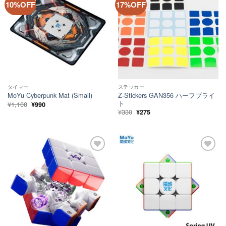
ほし
ほし
10%OFF
17%OFF
た。
す。
い！
い！
タイマー
ステッカー
Z-Stickers GAN356 ハーフブライ
MoYu Cyberpunk Mat (Small)
ト
元
現
¥
1,100
¥
990
の
在
元
現
¥
330
¥
275
価
の
の
在
格
価
価
の
は
格
格
価
¥1,100
は
は
格
で
¥990
¥330
は
し
で
で
¥275
た。
す。
し
で
ほし
ほし
た。
す。
い！
い！