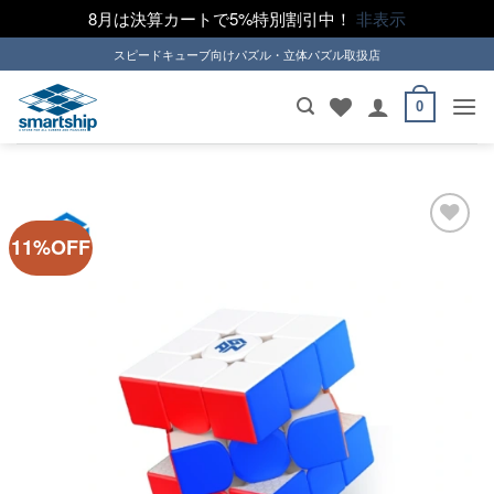
8月は決算カートで5%特別割引中！
非表示
Skip
スピードキューブ向けパズル・立体パズル取扱店
to
content
0
11%OFF
ほし
い！