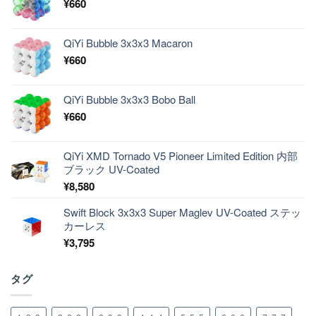
¥
660
QiYi Bubble 3x3x3 Macaron
¥
660
QiYi Bubble 3x3x3 Bobo Ball
¥
660
QiYi XMD Tornado V5 Pioneer Limited Edition 内部
ブラック UV-Coated
¥
8,580
Swift Block 3x3x3 Super Maglev UV-Coated ステッ
カーレス
¥
3,795
タグ