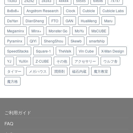
1x3x3
2x2x2
3x3x3
4x4x4
5x5x5
6x6x6
7x7x7
8x8x8+
Angstrom Research
Clock
Cubicle
Cubicle Labs
DaYan
DianSheng
FTO
GAN
HuaMeng
Maru
Megaminx
Minx+
Monster Go
MoYu
MsCUBE
Pyraminx
QiYi
ShengShou
Skewb
smartship
SpeedStacks
Square-1
TheValk
Vin Cube
X-Man Design
YJ
YuXin
Z-CUBE
その他
アクセサリー
ウルフ舎
タイマー
メガハウス
潤滑剤
磁石内蔵
魔方教室
魔方格
ご利用ガイド
FAQ