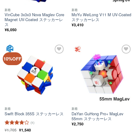
新着
新着
VinCube 3x3x3 Nova Maglev Core
MoYu WeiLong V11 M UV-Coated
Magnet UV-Coated ステッカーレ
ステッカーレス
ス
¥
3,410
¥
6,050
ほし
ほし
10%OFF
い！
い！
新着
新着
DaYan GuHong Pro+ MagLev
Swift Block 355S ステッカーレス
55mm ステッカーレス
(1)
¥
2,750
元
現
¥
1,705
5段階中
¥
1,540
4
の
在
の評価
価
の