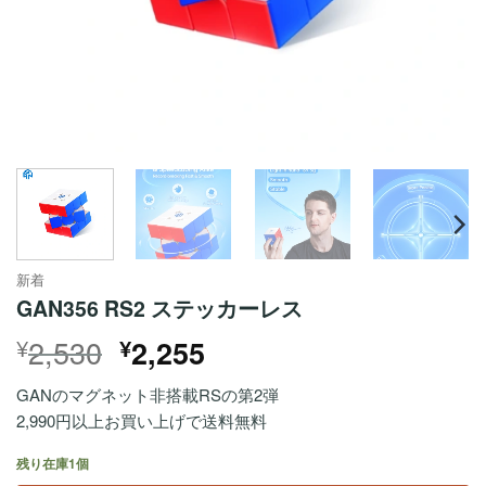
新着
GAN356 RS2 ステッカーレス
元
現
2,530
¥
¥
2,255
の
在
GANのマグネット非搭載RSの第2弾
価
の
2,990円以上お買い上げで送料無料
格
価
は
格
残り在庫1個