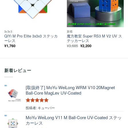
3x3x3
新着
QiYi M Pro Elite 3x3x3 ステッカ
魔方教室 Super RS3 M V2 UV ス
ーレス
テッカーレス
元
現
¥
3,685
¥
1,760
¥
2,200
の
在
価
の
格
価
は
格
¥3,685
は
で
¥2,200
し
で
新着レビュー
た。
す。
[取扱終了] MoYu WeiLong WRM V10 20Magnet
Ball-Core MagLev UV-Coated
5段階中
5
の
投稿者: キューバー
評価
MoYu WeiLong V11 M Ball-Core UV-Coated ステッ
カーレス