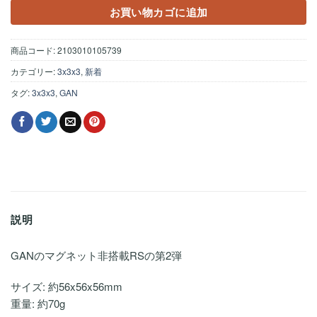
¥2,530
は
お買い物カゴに追加
で
¥2,255
し
で
商品コード:
2103010105739
た。
す。
カテゴリー:
3x3x3
,
新着
タグ:
3x3x3
,
GAN
説明
GANのマグネット非搭載RSの第2弾
サイズ: 約56x56x56mm
重量: 約70g