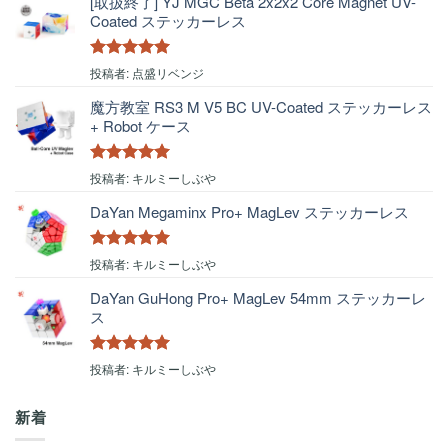
[取扱終了] YJ MGC Beta 2x2x2 Core Magnet UV-
Coated ステッカーレス
5段階中
5
の
投稿者: 点盛リベンジ
評価
魔方教室 RS3 M V5 BC UV-Coated ステッカーレス
+ Robot ケース
5段階中
5
の
投稿者: キルミーしぶや
評価
DaYan Megaminx Pro+ MagLev ステッカーレス
5段階中
5
の
投稿者: キルミーしぶや
評価
DaYan GuHong Pro+ MagLev 54mm ステッカーレ
ス
5段階中
5
の
投稿者: キルミーしぶや
評価
新着