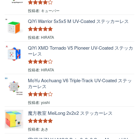
5段階中
4
投稿者: キューバー
の評価
QiYi Warrior 5x5x5 M UV-Coated ステッカーレス
5段階中
5
の
投稿者: HIRATA
評価
QiYi XMD Tornado V5 Pioneer UV-Coated ステッカ
ーレス
5段階中
4
投稿者: HIRATA
の評価
MoYu Aochuang V6 Triple-Track UV-Coated ステッ
カーレス
5段階中
4
投稿者: yoshi
の評価
魔方教室 MeiLong 2x2x2 ステッカーレス
5段階中
5
の
投稿者: あき
評価