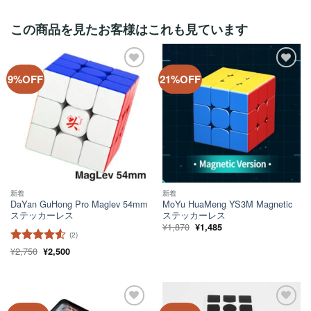
この商品を見たお客様はこれも見ています
ほし
ほし
9%OFF
21%OFF
い！
い！
新着
新着
DaYan GuHong Pro Maglev 54mm
MoYu HuaMeng YS3M Magnetic
ステッカーレス
ステッカーレス
元
現
¥
1,870
¥
1,485
の
在
(2)
価
の
元
現
¥
2,750
格
価
5段階中
¥
2,500
の
在
は
格
4.5
の評価
価
の
¥1,870
は
格
価
で
¥1,485
は
格
し
で
¥2,750
は
た。
す。
で
¥2,500
し
で