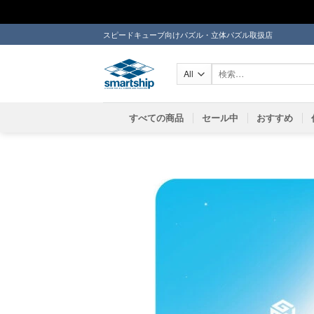
Skip
スピードキューブ向けパズル・立体パズル取扱店
to
content
検
索
対
象:
すべての商品
セール中
おすすめ