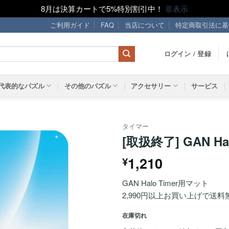
8月は決算カートで5%特別割引中！
非表示
ご利用ガイド
FAQ
当店について
特定商取引法に基
ログイン / 登録
代表的なパズル
その他のパズル
アクセサリー
サービス
タイマー
[取扱終了] GAN Hal
ほし
1,210
¥
い！
GAN Halo Timer用マット
2,990円以上お買い上げで送料
在庫切れ