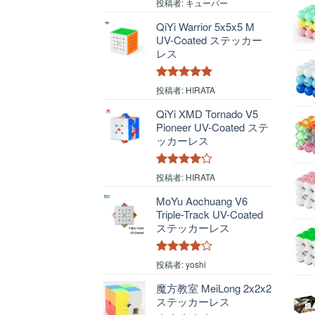
5段階中
4
投稿者: キューバー
の評価
QiYi Warrior 5x5x5 M
UV-Coated ステッカー
レス
5段階中
5
の
投稿者: HIRATA
評価
QiYi XMD Tornado V5
Pioneer UV-Coated ステ
ッカーレス
5段階中
4
投稿者: HIRATA
の評価
MoYu Aochuang V6
Triple-Track UV-Coated
ステッカーレス
5段階中
4
投稿者: yoshi
の評価
魔方教室 MeiLong 2x2x2
ステッカーレス