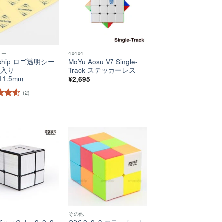
カー
4x4x4
tship ロゴ透明シー
MoYu Aosu V7 Single-
枚入り
Track ステッカーレス
11.5mm
¥
2,695
(2)
階中
評価
ほし
ほし
い！
い！
その他