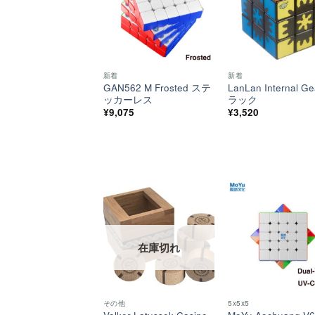
新着
新着
GAN562 M Frosted ステ
LanLan Internal G
ッカーレス
ラック
¥
9,075
¥
3,520
ほし
い！
在庫切れ
その他
5x5x5