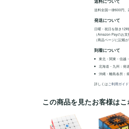
送料について
送料全国一律600円、
発送について
日曜・祝日を除き12
（Amazon Pay
（商品ページに記載が
到着について
東北・関東・信越
北海道・九州：発
沖縄・離島各所：発
詳しくは
ご利用ガイド
この商品を見たお客様はこ
ほし
い！