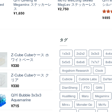
6
QiYi QiHeng M
MoYu WeiLong Skewb
QiYi 
ted
Megaminx ステッカーレ
MagLev ステッカーレス
シル
ス
¥
2,750
¥
1,650
5段
¥
495
評価
着
タグ
1x3x3
2x2x2
3x3x3
4x4
Z-Cube Cubeケース ホ
ワイトベース
5x5x5
6x6x6
7x7x7
8x8
¥
330
Angstrom Research
Clock
Z-Cube Cubeケース ク
Cubicle
Cubicle Labs
DaYa
リア
¥
330
DianSheng
FTO
GAN
QiYi Bubble 3x3x3
HuaMeng
Maru
Megaminx
Aquamarine
Minx+
Monster Go
MoYu
¥
715