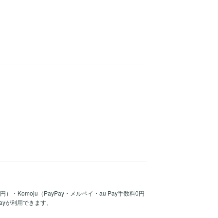
30円）・Komoju（PayPay・メルペイ・au Pay手数料0円
Payが利用できます。