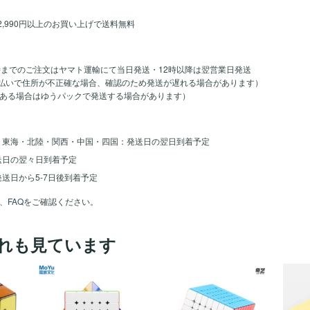
2,990円以上のお買い上げで送料無料
時までのご注文はヤマト運輸にて当日発送・12時以降は翌営業日発送
のお支払いで住所が不正確な場合、確認のため発送が遅れる場合があります）
ある場合はゆうパックで発送する場合があります）
・東海・北陸・関西・中国・四国：発送日の翌日到着予定
送日の翌々日到着予定
送日から5-7日後到着予定
、
FAQ
をご確認ください。
れも見ています
ほし
ほし
ほし
い！
い！
い！