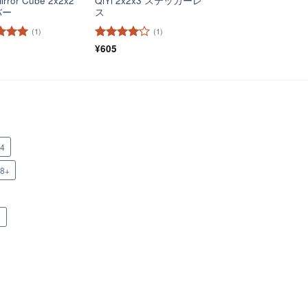
Mirror Cube 2x2x2
QiYi 2x2x3 ステッカーレ
バー
ス
(1)
(1)
階中
5
の
5段階中
¥
605
4
の評価
x4
x8+
n