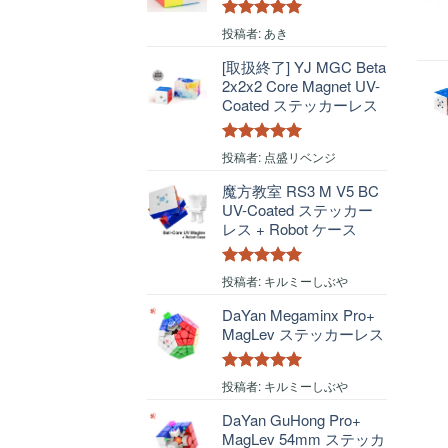
5段階中
5
の
投稿者: あき
評価
[取扱終了] YJ MGC Beta
2x2x2 Core Magnet UV-
Coated ステッカーレス
5段階中
5
の
投稿者: 点盛リベンジ
評価
魔方教室 RS3 M V5 BC
UV-Coated ステッカー
レス + Robot ケース
5段階中
5
の
投稿者: キルミーしぶや
評価
DaYan Megaminx Pro+
MagLev ステッカーレス
5段階中
5
の
投稿者: キルミーしぶや
評価
DaYan GuHong Pro+
MagLev 54mm ステッカ