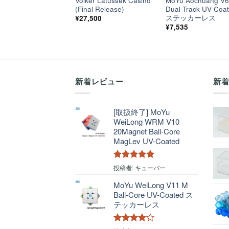
Volker Latussek Casino
MoYu Aochuang V
(Final Release)
Dual-Track UV-Coa
ステッカーレス
¥
27,500
¥
7,535
新着レビュー
新
[取扱終了] MoYu
WeiLong WRM V10
20Magnet Ball-Core
MagLev UV-Coated
5段階中
5
の
投稿者: キューバー
評価
MoYu WeiLong V11 M
Ball-Core UV-Coated ス
テッカーレス