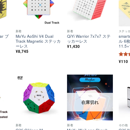
新着
新着
ステッ
ear ブ
MoYu AoShi V4 Dual
QiYi Warrior 7x7x7 ステ
smar
Track Magnetic ステッカ
ッカーレス
ル 6
ーレス
11.5×
¥
1,430
¥
8,745
5段
¥
110
4.5
の
ほし
ほし
ほし
い！
い！
い！
在庫切れ
新着
新着
その他