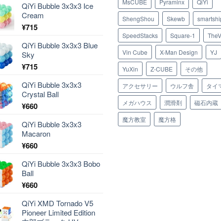
MsCUBE
Pyraminx
QiYi
QiYi Bubble 3x3x3 Ice
Cream
ShengShou
Skewb
smartshi
¥
715
SpeedStacks
Square-1
TheV
QiYi Bubble 3x3x3 Blue
Vin Cube
X-Man Design
YJ
Sky
¥
715
YuXin
Z-CUBE
その他
QiYi Bubble 3x3x3
アクセサリー
ウルフ舎
タイ
Crystal Ball
メガハウス
潤滑剤
磁石内蔵
¥
660
魔方教室
魔方格
QiYi Bubble 3x3x3
Macaron
¥
660
QiYi Bubble 3x3x3 Bobo
Ball
¥
660
QiYi XMD Tornado V5
Pioneer Limited Edition