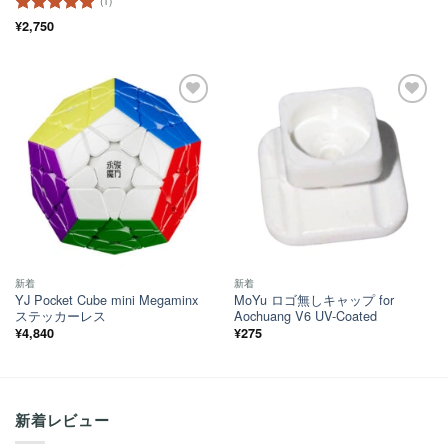
(1)
5段階中
¥
2,750
5
の
評価
ほし
ほし
い！
い！
新着
新着
YJ Pocket Cube mini Megaminx
MoYu ロゴ無しキャップ for
ステッカーレス
Aochuang V6 UV-Coated
¥
4,840
¥
275
新着レビュー