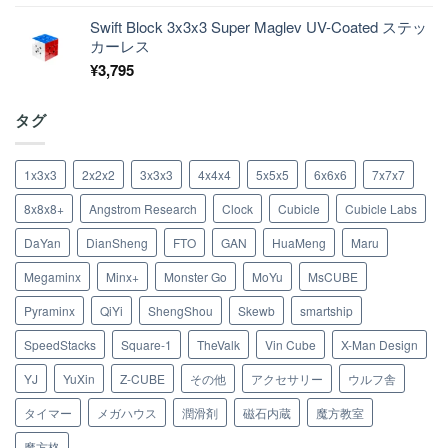
Swift Block 3x3x3 Super Maglev UV-Coated ステッ
カーレス
¥
3,795
タグ
1x3x3
2x2x2
3x3x3
4x4x4
5x5x5
6x6x6
7x7x7
8x8x8+
Angstrom Research
Clock
Cubicle
Cubicle Labs
DaYan
DianSheng
FTO
GAN
HuaMeng
Maru
Megaminx
Minx+
Monster Go
MoYu
MsCUBE
Pyraminx
QiYi
ShengShou
Skewb
smartship
SpeedStacks
Square-1
TheValk
Vin Cube
X-Man Design
YJ
YuXin
Z-CUBE
その他
アクセサリー
ウルフ舎
タイマー
メガハウス
潤滑剤
磁石内蔵
魔方教室
魔方格