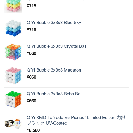
¥
715
QiYi Bubble 3x3x3 Blue Sky
¥
715
QiYi Bubble 3x3x3 Crystal Ball
¥
660
QiYi Bubble 3x3x3 Macaron
¥
660
QiYi Bubble 3x3x3 Bobo Ball
¥
660
QiYi XMD Tornado V5 Pioneer Limited Edition 内部
ブラック UV-Coated
¥
8,580