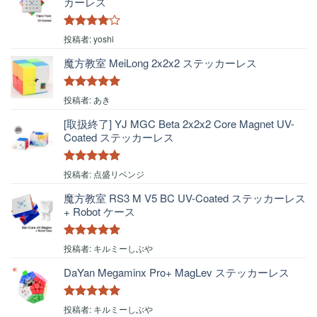
カーレス
5段階中
4
投稿者: yoshi
の評価
魔方教室 MeiLong 2x2x2 ステッカーレス
5段階中
5
の
投稿者: あき
評価
[取扱終了] YJ MGC Beta 2x2x2 Core Magnet UV-
Coated ステッカーレス
5段階中
5
の
投稿者: 点盛リベンジ
評価
魔方教室 RS3 M V5 BC UV-Coated ステッカーレス
+ Robot ケース
5段階中
5
の
投稿者: キルミーしぶや
評価
DaYan Megaminx Pro+ MagLev ステッカーレス
5段階中
5
の
投稿者: キルミーしぶや