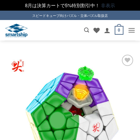
8月は決算カートで5%特別割引中！
非表示
Skip
スピードキューブ向けパズル・立体パズル取扱店
to
content
0
ほし
い！