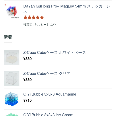
評価
DaYan GuHong Pro+ MagLev 54mm ステッカーレ
ス
5段階中
5
の
投稿者: キルミーしぶや
評価
新着
Z-Cube Cubeケース ホワイトベース
¥
330
Z-Cube Cubeケース クリア
¥
330
QiYi Bubble 3x3x3 Aquamarine
¥
715
QiYi Bubble 3x3x3 Ice Cream