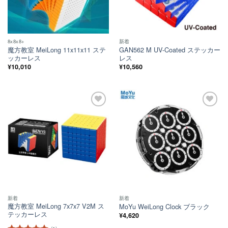
8x8x8+
新着
魔方教室 MeiLong 11x11x11 ステ
GAN562 M UV-Coated ステッカー
ッカーレス
レス
¥
10,010
¥
10,560
ほし
ほし
い！
い！
新着
新着
魔方教室 MeiLong 7x7x7 V2M ス
MoYu WeiLong Clock ブラック
テッカーレス
¥
4,620