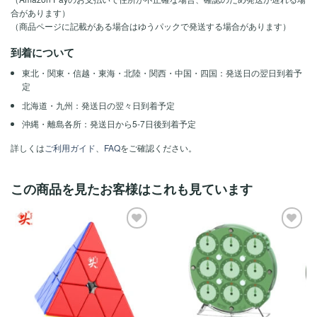
合があります）
（商品ページに記載がある場合はゆうパックで発送する場合があります）
到着について
東北・関東・信越・東海・北陸・関西・中国・四国：発送日の翌日到着予
定
北海道・九州：発送日の翌々日到着予定
沖縄・離島各所：発送日から5-7日後到着予定
詳しくは
ご利用ガイド
、
FAQ
をご確認ください。
この商品を見たお客様はこれも見ています
ほし
ほし
い！
い！