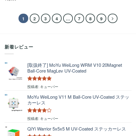
1
2
3
4
…
7
8
9
新着レビュー
[取扱終了] MoYu WeiLong WRM V10 20Magnet
Ball-Core MagLev UV-Coated
5段階中
5
の
投稿者: キューバー
評価
MoYu WeiLong V11 M Ball-Core UV-Coated ステッ
カーレス
5段階中
4
投稿者: キューバー
の評価
QiYi Warrior 5x5x5 M UV-Coated ステッカーレス