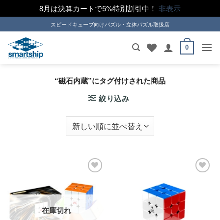
8月は決算カートで5%特別割引中！
非表示
Skip
スピードキューブ向けパズル・立体パズル取扱店
to
content
0
“磁石内蔵”にタグ付けされた商品
絞り込み
ほし
ほし
い！
い！
在庫切れ