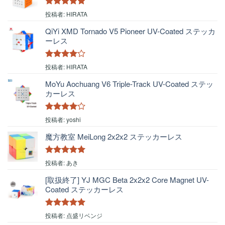
5段階中
5
の
投稿者: HIRATA
評価
QiYi XMD Tornado V5 Pioneer UV-Coated ステッカ
ーレス
5段階中
4
投稿者: HIRATA
の評価
MoYu Aochuang V6 Triple-Track UV-Coated ステッ
カーレス
5段階中
4
投稿者: yoshi
の評価
魔方教室 MeiLong 2x2x2 ステッカーレス
5段階中
5
の
投稿者: あき
評価
[取扱終了] YJ MGC Beta 2x2x2 Core Magnet UV-
Coated ステッカーレス
5段階中
5
の
投稿者: 点盛リベンジ
評価