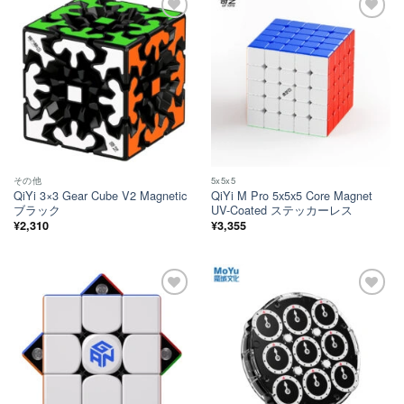
ほし
ほし
い！
い！
その他
5x5x5
QiYi 3×3 Gear Cube V2 Magnetic
QiYi M Pro 5x5x5 Core Magnet
ブラック
UV-Coated ステッカーレス
¥
2,310
¥
3,355
ほし
ほし
い！
い！