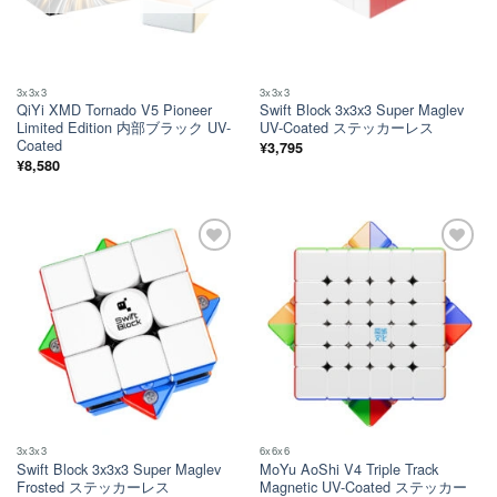
3x3x3
3x3x3
QiYi XMD Tornado V5 Pioneer
Swift Block 3x3x3 Super Maglev
Limited Edition 内部ブラック UV-
UV-Coated ステッカーレス
Coated
¥
3,795
¥
8,580
ほし
ほし
い！
い！
3x3x3
6x6x6
Swift Block 3x3x3 Super Maglev
MoYu AoShi V4 Triple Track
Frosted ステッカーレス
Magnetic UV-Coated ステッカー