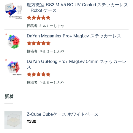
魔方教室 RS3 M V5 BC UV-Coated ステッカーレス
+ Robot ケース
5段階中
5
の
投稿者: キルミーしぶや
評価
DaYan Megaminx Pro+ MagLev ステッカーレス
5段階中
5
の
投稿者: キルミーしぶや
評価
DaYan GuHong Pro+ MagLev 54mm ステッカーレ
ス
5段階中
5
の
投稿者: キルミーしぶや
評価
新着
Z-Cube Cubeケース ホワイトベース
¥
330