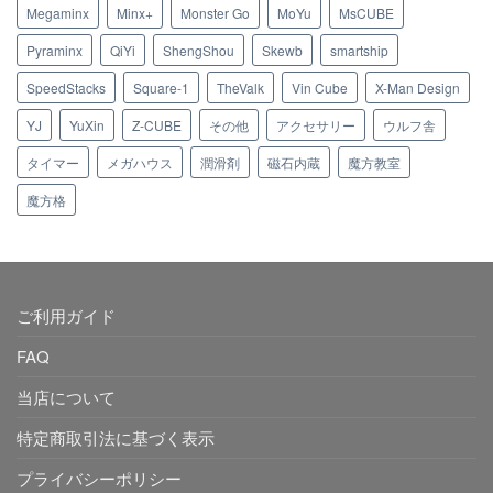
Megaminx
Minx+
Monster Go
MoYu
MsCUBE
Pyraminx
QiYi
ShengShou
Skewb
smartship
SpeedStacks
Square-1
TheValk
Vin Cube
X-Man Design
YJ
YuXin
Z-CUBE
その他
アクセサリー
ウルフ舎
タイマー
メガハウス
潤滑剤
磁石内蔵
魔方教室
魔方格
ご利用ガイド
FAQ
当店について
特定商取引法に基づく表示
プライバシーポリシー