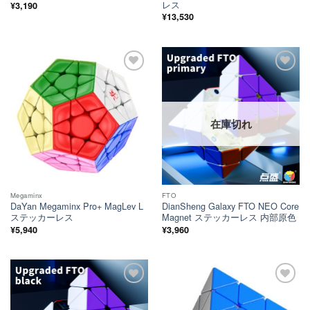
レス
¥
3,190
¥
13,530
ほし
ほし
い！
い！
在庫切れ
Megaminx
FTO
DaYan Megaminx Pro+ MagLev L
DianSheng Galaxy FTO NEO Core
ステッカーレス
Magnet ステッカーレス 内部原色
¥
5,940
¥
3,960
ほし
ほし
い！
い！