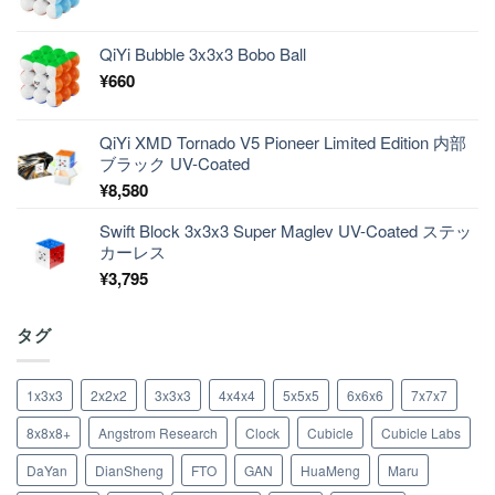
QiYi Bubble 3x3x3 Bobo Ball
¥
660
QiYi XMD Tornado V5 Pioneer Limited Edition 内部
ブラック UV-Coated
¥
8,580
Swift Block 3x3x3 Super Maglev UV-Coated ステッ
カーレス
¥
3,795
タグ
1x3x3
2x2x2
3x3x3
4x4x4
5x5x5
6x6x6
7x7x7
8x8x8+
Angstrom Research
Clock
Cubicle
Cubicle Labs
DaYan
DianSheng
FTO
GAN
HuaMeng
Maru