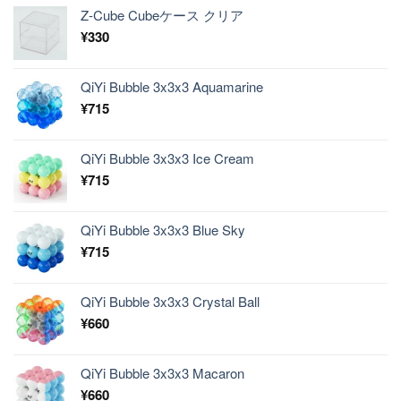
Z-Cube Cubeケース クリア
¥
330
QiYi Bubble 3x3x3 Aquamarine
¥
715
QiYi Bubble 3x3x3 Ice Cream
¥
715
QiYi Bubble 3x3x3 Blue Sky
¥
715
QiYi Bubble 3x3x3 Crystal Ball
¥
660
QiYi Bubble 3x3x3 Macaron
¥
660