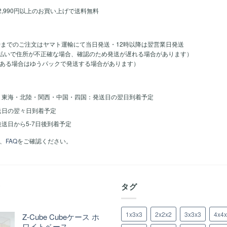
2,990円以上のお買い上げで送料無料
時までのご注文はヤマト運輸にて当日発送・12時以降は翌営業日発送
のお支払いで住所が不正確な場合、確認のため発送が遅れる場合があります）
ある場合はゆうパックで発送する場合があります）
・東海・北陸・関西・中国・四国：発送日の翌日到着予定
送日の翌々日到着予定
送日から5-7日後到着予定
、
FAQ
をご確認ください。
着
タグ
1x3x3
2x2x2
3x3x3
4x4
Z-Cube Cubeケース ホ
ワイトベース