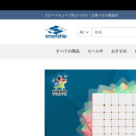
Skip
スピードキューブ向けパズル・立体パズル取扱店
to
content
検
索
対
象:
すべての商品
セール中
おすすめ