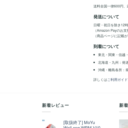
送料全国一律600円、
発送について
日曜・祝日を除き12
（Amazon Pay
（商品ページに記載が
到着について
東北・関東・信越
北海道・九州：発
沖縄・離島各所：発
詳しくは
ご利用ガイド
新着レビュー
新
[取扱終了] MoYu
WeiLong WRM V10