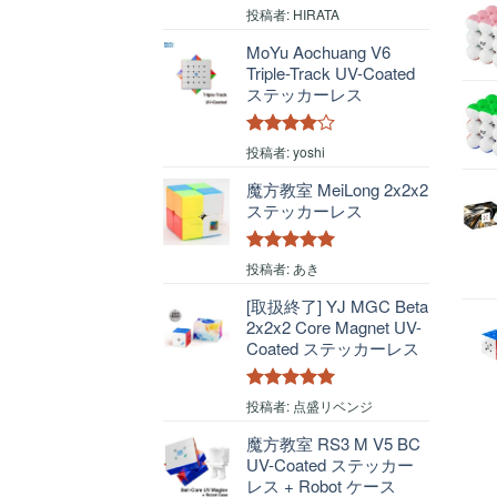
5段階中
4
投稿者: HIRATA
の評価
MoYu Aochuang V6
Triple-Track UV-Coated
ステッカーレス
5段階中
4
投稿者: yoshi
の評価
魔方教室 MeiLong 2x2x2
ステッカーレス
5段階中
5
の
投稿者: あき
評価
[取扱終了] YJ MGC Beta
2x2x2 Core Magnet UV-
Coated ステッカーレス
5段階中
5
の
投稿者: 点盛リベンジ
評価
魔方教室 RS3 M V5 BC
UV-Coated ステッカー
レス + Robot ケース