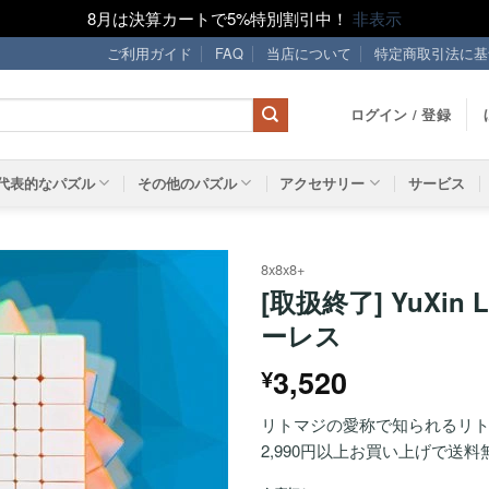
8月は決算カートで5%特別割引中！
非表示
ご利用ガイド
FAQ
当店について
特定商取引法に基
ログイン / 登録
代表的なパズル
その他のパズル
アクセサリー
サービス
8x8x8+
[取扱終了] YuXin L
ほし
ーレス
い！
3,520
¥
リトマジの愛称で知られるリトル
2,990円以上お買い上げで送料