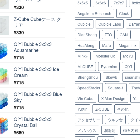
5x5x5
6x6x6
7x7x7
8x8
¥
330
Angstrom Research
Clock
Z-Cube Cubeケース ク
Cubicle
Cubicle Labs
DaYa
リア
¥
330
DianSheng
FTO
GAN
QiYi Bubble 3x3x3
HuaMeng
Maru
Megaminx
Aquamarine
Minx+
Monster Go
MoYu
¥
715
MsCUBE
Pyraminx
QiYi
QiYi Bubble 3x3x3 Ice
Cream
ShengShou
Skewb
smartshi
¥
715
SpeedStacks
Square-1
TheV
QiYi Bubble 3x3x3 Blue
Vin Cube
X-Man Design
YJ
Sky
¥
715
YuXin
Z-CUBE
その他
QiYi Bubble 3x3x3
アクセサリー
ウルフ舎
タイ
Crystal Ball
メガハウス
潤滑剤
磁石内蔵
¥
660