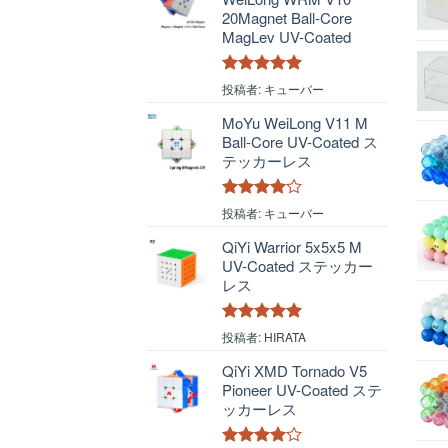
20Magnet Ball-Core
MagLev UV-Coated
5段階中
5
の
投稿者: キューバー
評価
MoYu WeiLong V11 M
Ball-Core UV-Coated ス
テッカーレス
5段階中
4
投稿者: キューバー
の評価
QiYi Warrior 5x5x5 M
UV-Coated ステッカー
レス
5段階中
5
の
投稿者: HIRATA
評価
QiYi XMD Tornado V5
Pioneer UV-Coated ステ
ッカーレス