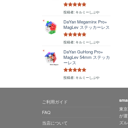
5段階中
5
の
投稿者: キルミーしぶや
評価
DaYan Megaminx Pro+
MagLev ステッカーレス
5段階中
5
の
投稿者: キルミーしぶや
評価
DaYan GuHong Pro+
MagLev 54mm ステッカ
ーレス
5段階中
5
の
投稿者: キルミーしぶや
評価
sma
ご利用ガイド
東京
FAQ
が運
ズル
当店について