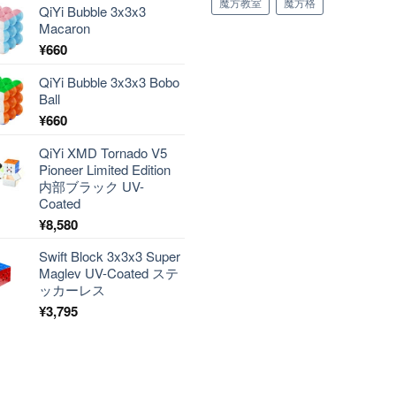
魔方教室
魔方格
QiYi Bubble 3x3x3
Macaron
¥
660
QiYi Bubble 3x3x3 Bobo
Ball
¥
660
QiYi XMD Tornado V5
Pioneer Limited Edition
内部ブラック UV-
Coated
¥
8,580
Swift Block 3x3x3 Super
Maglev UV-Coated ステ
ッカーレス
¥
3,795