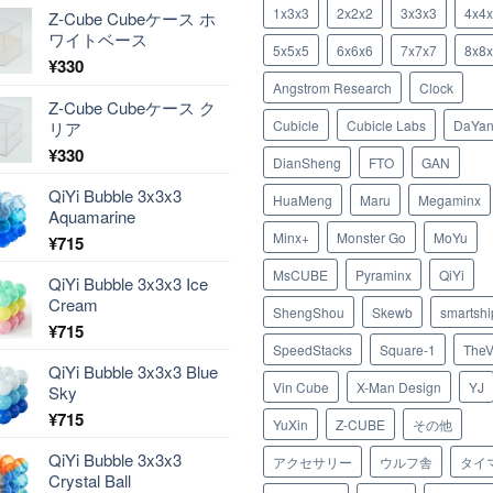
1x3x3
2x2x2
3x3x3
4x4
Z-Cube Cubeケース ホ
ワイトベース
5x5x5
6x6x6
7x7x7
8x8
¥
330
Angstrom Research
Clock
Z-Cube Cubeケース ク
Cubicle
Cubicle Labs
DaYa
リア
¥
330
DianSheng
FTO
GAN
QiYi Bubble 3x3x3
HuaMeng
Maru
Megaminx
Aquamarine
Minx+
Monster Go
MoYu
¥
715
MsCUBE
Pyraminx
QiYi
QiYi Bubble 3x3x3 Ice
Cream
ShengShou
Skewb
smartshi
¥
715
SpeedStacks
Square-1
TheV
QiYi Bubble 3x3x3 Blue
Vin Cube
X-Man Design
YJ
Sky
¥
715
YuXin
Z-CUBE
その他
QiYi Bubble 3x3x3
アクセサリー
ウルフ舎
タイ
Crystal Ball