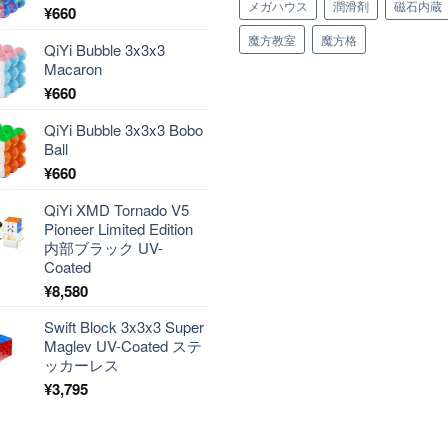
メガハウス
潤滑剤
磁石内蔵
¥
660
魔方教室
魔方格
QiYi Bubble 3x3x3
Macaron
¥
660
QiYi Bubble 3x3x3 Bobo
Ball
¥
660
QiYi XMD Tornado V5
Pioneer Limited Edition
内部ブラック UV-
Coated
¥
8,580
Swift Block 3x3x3 Super
Maglev UV-Coated ステ
ッカーレス
¥
3,795