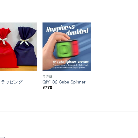
の評価
階中
4
価
ほし
ほし
い！
い！
ス
その他
トラッピング
QiYi O2 Cube Spinner
¥
770