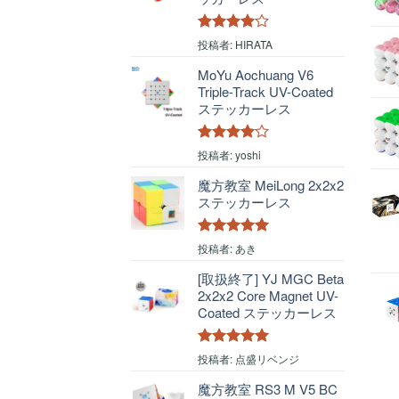
5段階中
4
投稿者: HIRATA
の評価
MoYu Aochuang V6
Triple-Track UV-Coated
ステッカーレス
5段階中
4
投稿者: yoshi
の評価
魔方教室 MeiLong 2x2x2
ステッカーレス
5段階中
5
の
投稿者: あき
評価
[取扱終了] YJ MGC Beta
2x2x2 Core Magnet UV-
Coated ステッカーレス
5段階中
5
の
投稿者: 点盛リベンジ
評価
魔方教室 RS3 M V5 BC