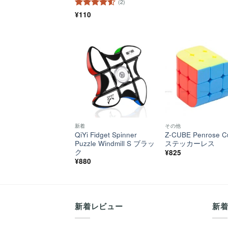
(2)
5段階中
¥
110
4.5
の評価
ほし
い！
新着
その他
QiYi Fidget Spinner
Z-CUBE Penrose C
Puzzle Windmill S ブラッ
ステッカーレス
ク
¥
825
¥
880
新着レビュー
新