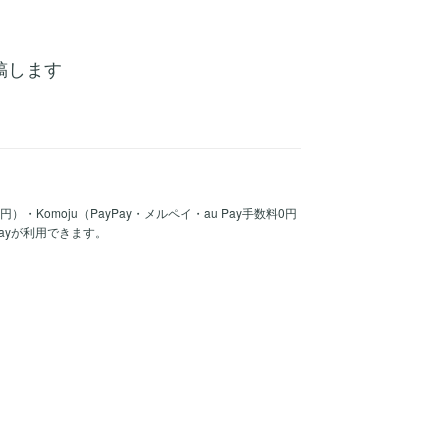
を投稿します
30円）・Komoju（PayPay・メルペイ・au Pay手数料0円
Payが利用できます。