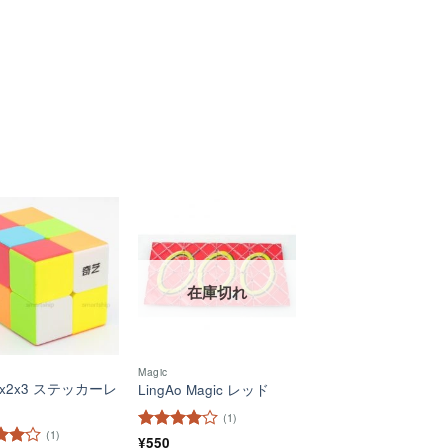
ほし
ほし
い！
い！
在庫切れ
Magic
 2x2x3 ステッカーレ
LingAo Magic レッド
(1)
(1)
5段階中
¥
550
4