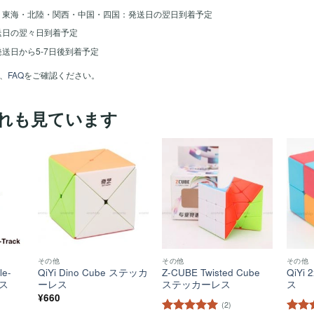
・東海・北陸・関西・中国・四国：発送日の翌日到着予定
送日の翌々日到着予定
送日から5-7日後到着予定
、
FAQ
をご確認ください。
れも見ています
ほし
ほし
ほし
い！
い！
い！
その他
その他
その他
le-
QiYi Dino Cube ステッカ
Z-CUBE Twisted Cube
QiYi
レス
ーレス
ステッカーレス
ス
¥
660
(2)