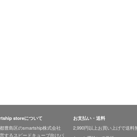
rtship storeについて
お支払い・送料
都豊島区のsmartship株式会社
2,990円以上お買い上げで送料
営するスピードキューブ向けパ