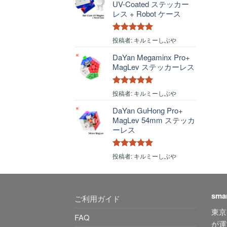
UV-Coated ステッカー
レス + Robot ケース
5段階中
5
の
投稿者: キルミーしぶや
評価
DaYan Megaminx Pro+
MagLev ステッカーレス
5段階中
5
の
投稿者: キルミーしぶや
評価
DaYan GuHong Pro+
MagLev 54mm ステッカ
ーレス
5段階中
5
の
投稿者: キルミーしぶや
評価
sma
ご利用ガイド
東京
FAQ
が運