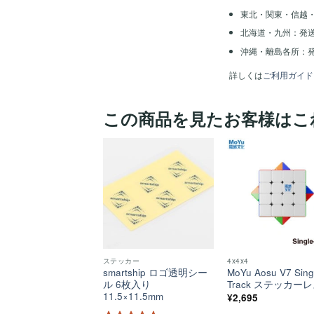
東北・関東・信越
北海道・九州：発
沖縄・離島各所：発
詳しくは
ご利用ガイド
この商品を見たお客様はこ
ほし
い！
ステッカー
4x4x4
smartship ロゴ透明シー
MoYu Aosu V7 Sing
ル 6枚入り
Track ステッカー
11.5×11.5mm
¥
2,695