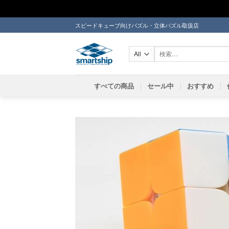
Skip
スピードキューブ向けパズル・立体パズル取扱店
to
content
検
索
対
象:
すべての商品
セール中
おすすめ