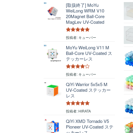
[取扱終了] MoYu
WeiLong WRM V10
20Magnet Ball-Core
MagLev UV-Coated
5段階中
5
の
投稿者: キューバー
評価
MoYu WeiLong V11 M
Ball-Core UV-Coated ス
テッカーレス
5段階中
4
投稿者: キューバー
の評価
QiYi Warrior 5x5x5 M
UV-Coated ステッカー
レス
5段階中
5
の
投稿者: HIRATA
評価
QiYi XMD Tornado V5
Pioneer UV-Coated ステ
ッカーレス