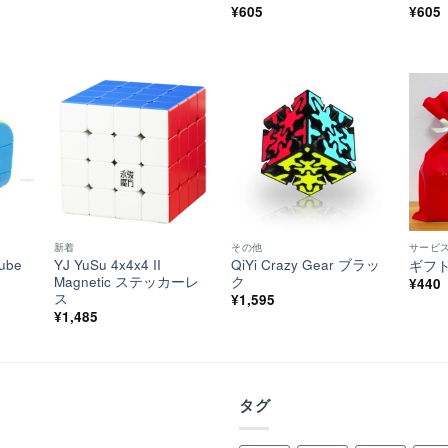
5段階中
¥
605
5
の
5段
¥
605
評価
の評
ほし
ほし
ほし
い！
い！
い！
新着
その他
サービ
ube
YJ YuSu 4x4x4 II
QiYi Crazy Gear ブラッ
ギフ
Magnetic ステッカーレ
ク
¥
440
ス
¥
1,595
¥
1,485
着
タグ