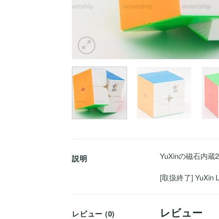
YuXinの磁石内蔵
説明
[取扱終了] YuXin 
レビュー
レビュー (0)