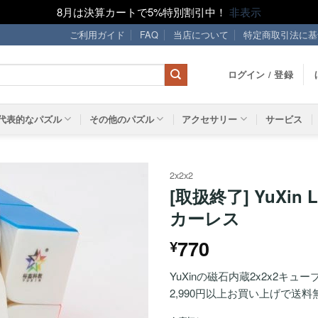
8月は決算カートで5%特別割引中！
非表示
ご利用ガイド
FAQ
当店について
特定商取引法に基
ログイン / 登録
代表的なパズル
その他のパズル
アクセサリー
サービス
2x2x2
[取扱終了] YuXin Li
ほし
カーレス
い！
770
¥
YuXinの磁石内蔵2x2x2キュー
2,990円以上お買い上げで送料