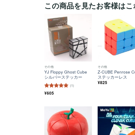
この商品を見たお客様はこ
ほし
い！
その他
その他
YJ Floppy Ghost Cube
Z-CUBE Penrose C
シルバーステッカー
ステッカーレス
¥
825
(1)
5段階中
¥
605
5
の
評価
ほし
い！