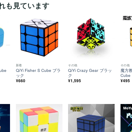
れも見ています
ほし
ほし
ほし
い！
い！
い！
新着
その他
その他
ube
QiYi Fisher S Cube ブラ
QiYi Crazy Gear ブラッ
魔方教室
ック
ク
Cub
¥
660
¥
1,595
¥
495
ほし
ほし
ほし
い！
い！
い！