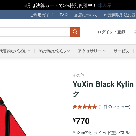
8月は決算カートで5%特別割引中！
非表示
ご利用ガイド
FAQ
当店について
特定商取引法に基
ログイン / 登録
代表的なパズル
その他のパズル
アクセサリー
サービス
その他
YuXin Black Kyl
ほし
ク
い！
(
1
件のレビュー)
1
件の利用者
770
¥
評価に基づ
く5段階評
価のうち、
YuXinのピラミッド型パズル
5
点