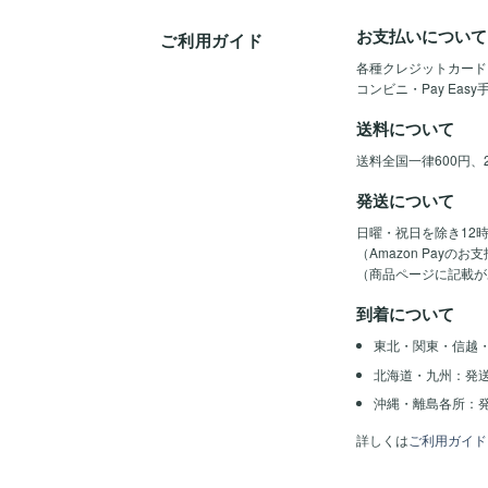
お支払いについて
ご利用ガイド
各種クレジットカード（Vis
コンビニ・Pay Eas
送料について
送料全国一律600円、
発送について
日曜・祝日を除き12
（Amazon Pay
（商品ページに記載が
到着について
東北・関東・信越
北海道・九州：発
沖縄・離島各所：発
詳しくは
ご利用ガイド