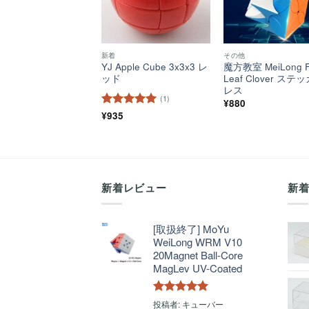
新着
その他
YJ Apple Cube 3x3x3 レ
魔方教室 MeiLong F
ッド
Leaf Clover ステ
レス
(1)
¥
880
5段階中
¥
935
5
の
評価
新着レビュー
新
[取扱終了] MoYu
WeiLong WRM V10
20Magnet Ball-Core
MagLev UV-Coated
5段階中
5
の
投稿者: キューバー