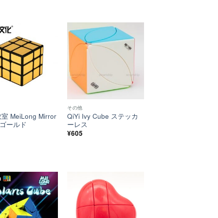
ほし
ほし
い！
い！
その他
 MeiLong Mirror
QiYi Ivy Cube ステッカ
e ゴールド
ーレス
¥
605
ほし
ほし
い！
い！