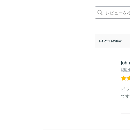
1-1 of 1 review
joh
認証
5段
ピラ
評
です