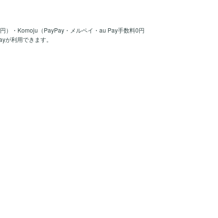
30円）・Komoju（PayPay・メルペイ・au Pay手数料0円
Payが利用できます。