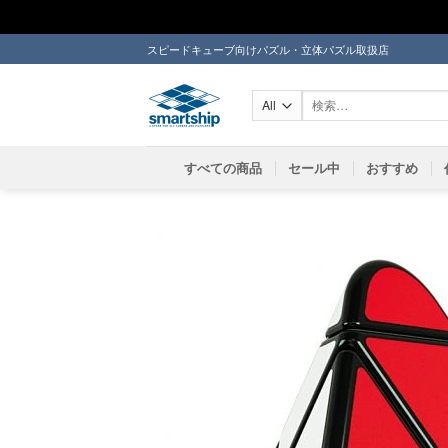
Skip
スピードキューブ向けパズル・立体パズル取扱店
to
content
検
索
対
象:
すべての商品
セール中
おすすめ