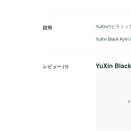
YuXinのピラミ
説明
YuXin Black Kyl
YuXin Bla
レビュー (1)