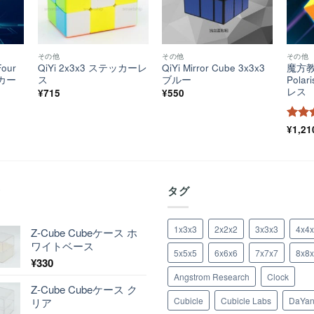
その他
その他
その他
our
QiYi 2x3x3 ステッカーレ
QiYi Mirror Cube 3x3x3
魔方教室
ッカー
ス
ブルー
Pola
レス
¥
715
¥
550
5段
¥
1,21
評価
着
タグ
1x3x3
2x2x2
3x3x3
4x4
Z-Cube Cubeケース ホ
ワイトベース
5x5x5
6x6x6
7x7x7
8x8
¥
330
Angstrom Research
Clock
Z-Cube Cubeケース ク
Cubicle
Cubicle Labs
DaYa
リア