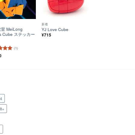
新着
 MeiLong
YJ Love Cube
ris Cube ステッカー
¥
715
(1)
階中
0
5
の
x4
x8+
n