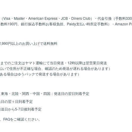
a・Master・American Express・JCB・Diners Club）・代金引換（手数料3
y手数料190円、銀行振込手数料お客様負担、Paidy支払い時所定手数料）・Amazon 
2,990円以上のお買い上げで送料無料
時までのご注文はヤマト運輸にて当日発送・12時以降は翌営業日発送
のお支払いで住所が不正確な場合、確認のため発送が遅れる場合があります）
ある場合はゆうパックで発送する場合があります）
・東海・北陸・関西・中国・四国：発送日の翌日到着予定
送日の翌々日到着予定
送日から5-7日後到着予定
、
FAQ
をご確認ください。