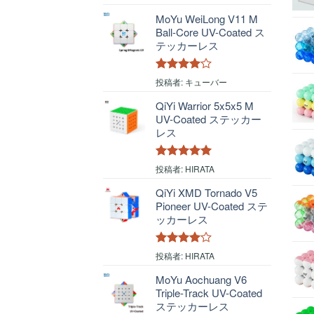
評価
MoYu WeiLong V11 M
Ball-Core UV-Coated ス
テッカーレス
5段階中
4
投稿者: キューバー
の評価
QiYi Warrior 5x5x5 M
UV-Coated ステッカー
レス
5段階中
5
の
投稿者: HIRATA
評価
QiYi XMD Tornado V5
Pioneer UV-Coated ステ
ッカーレス
5段階中
4
投稿者: HIRATA
の評価
MoYu Aochuang V6
Triple-Track UV-Coated
ステッカーレス