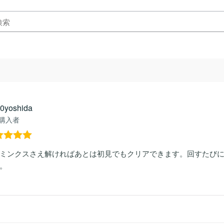
n0yoshida
購入者
階中
5
の
ミンクスさえ解ければあとは初見でもクリアできます。回すたび
価
。