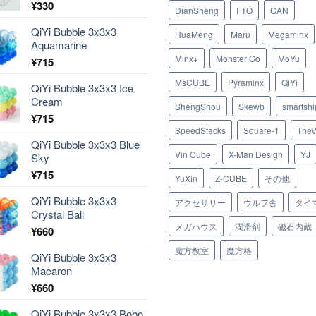
¥
330
DianSheng
FTO
GAN
QiYi Bubble 3x3x3
HuaMeng
Maru
Megaminx
Aquamarine
Minx+
Monster Go
MoYu
¥
715
MsCUBE
Pyraminx
QiYi
QiYi Bubble 3x3x3 Ice
Cream
ShengShou
Skewb
smartshi
¥
715
SpeedStacks
Square-1
TheV
QiYi Bubble 3x3x3 Blue
Vin Cube
X-Man Design
YJ
Sky
¥
715
YuXin
Z-CUBE
その他
QiYi Bubble 3x3x3
アクセサリー
ウルフ舎
タイ
Crystal Ball
メガハウス
潤滑剤
磁石内蔵
¥
660
魔方教室
魔方格
QiYi Bubble 3x3x3
Macaron
¥
660
QiYi Bubble 3x3x3 Bobo