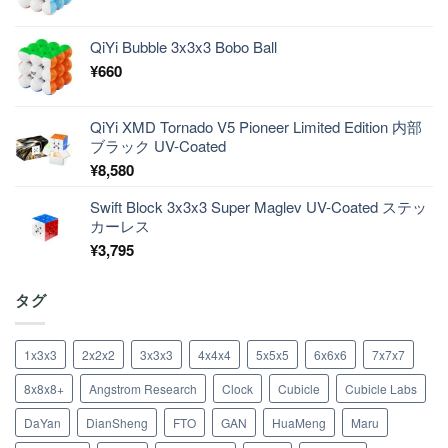
QiYi Bubble 3x3x3 Bobo Ball
¥
660
QiYi XMD Tornado V5 Pioneer Limited Edition 内部
ブラック UV-Coated
¥
8,580
Swift Block 3x3x3 Super Maglev UV-Coated ステッ
カーレス
¥
3,795
タグ
1x3x3
2x2x2
3x3x3
4x4x4
5x5x5
6x6x6
7x7x7
8x8x8+
Angstrom Research
Clock
Cubicle
Cubicle Labs
DaYan
DianSheng
FTO
GAN
HuaMeng
Maru