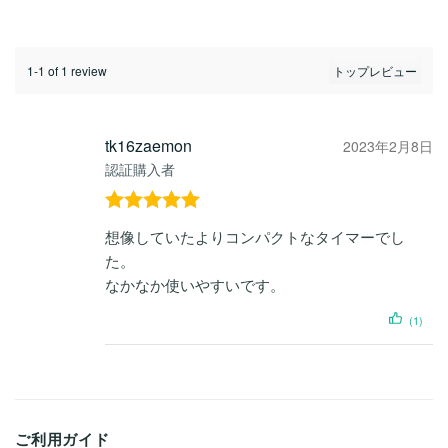
1-1 of 1 review
tk16zaemon
2023年2月8日
認証購入者
5段階中
5
の
想像していたよりコンパクトなタイマーでし
評価
た。
なかなか使いやすいです。
(1)
ご利用ガイド