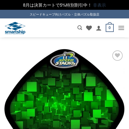
8月は決算カートで5%特別割引中！
非表示
Skip
スピードキューブ向けパズル・立体パズル取扱店
to
content
0
ほし
い！