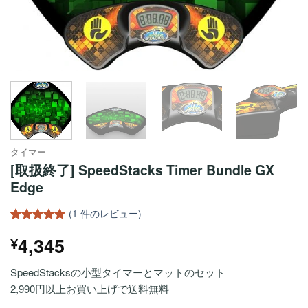
タイマー
[取扱終了] SpeedStacks Timer Bundle GX
Edge
(
1
件のレビュー)
1
件の利用者
4,345
¥
評価に基づ
く5段階評
価のうち、
SpeedStacksの小型タイマーとマットのセット
5
点
2,990円以上お買い上げで送料無料