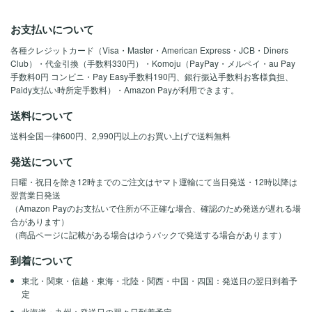
お支払いについて
各種クレジットカード（Visa・Master・American Express・JCB・Diners
Club）・代金引換（手数料330円）・Komoju（PayPay・メルペイ・au Pay
手数料0円 コンビニ・Pay Easy手数料190円、銀行振込手数料お客様負担、
Paidy支払い時所定手数料）・Amazon Payが利用できます。
送料について
送料全国一律600円、2,990円以上のお買い上げで送料無料
発送について
日曜・祝日を除き12時までのご注文はヤマト運輸にて当日発送・12時以降は
翌営業日発送
（Amazon Payのお支払いで住所が不正確な場合、確認のため発送が遅れる場
合があります）
（商品ページに記載がある場合はゆうパックで発送する場合があります）
到着について
東北・関東・信越・東海・北陸・関西・中国・四国：発送日の翌日到着予
定
北海道・九州：発送日の翌々日到着予定