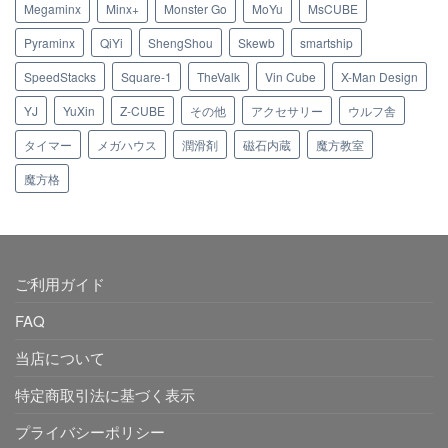
Megaminx
Minx+
Monster Go
MoYu
MsCUBE
Pyraminx
QiYi
ShengShou
Skewb
smartship
SpeedStacks
Square-1
TheValk
Vin Cube
X-Man Design
YJ
YuXin
Z-CUBE
その他
アクセサリー
ウルフ舎
タイマー
メガハウス
潤滑剤
磁石内蔵
魔方教室
魔方格
ご利用ガイド
FAQ
当店について
特定商取引法に基づく表示
プライバシーポリシー