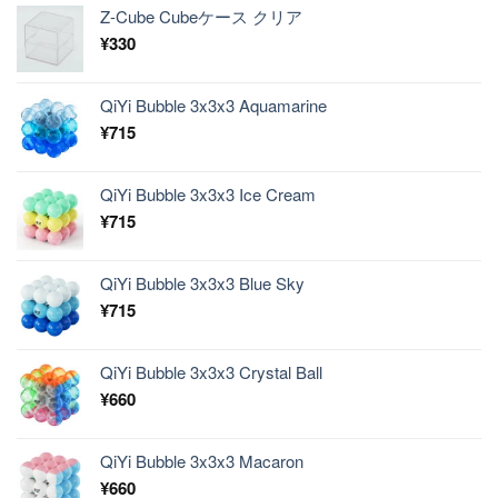
Z-Cube Cubeケース クリア
¥
330
QiYi Bubble 3x3x3 Aquamarine
¥
715
QiYi Bubble 3x3x3 Ice Cream
¥
715
QiYi Bubble 3x3x3 Blue Sky
¥
715
QiYi Bubble 3x3x3 Crystal Ball
¥
660
QiYi Bubble 3x3x3 Macaron
¥
660