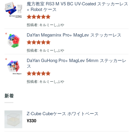
魔方教室 RS3 M V5 BC UV-Coated ステッカーレス
+ Robot ケース
5段階中
5
の
投稿者: キルミーしぶや
評価
DaYan Megaminx Pro+ MagLev ステッカーレス
5段階中
5
の
投稿者: キルミーしぶや
評価
DaYan GuHong Pro+ MagLev 54mm ステッカーレ
ス
5段階中
5
の
投稿者: キルミーしぶや
評価
新着
Z-Cube Cubeケース ホワイトベース
¥
330