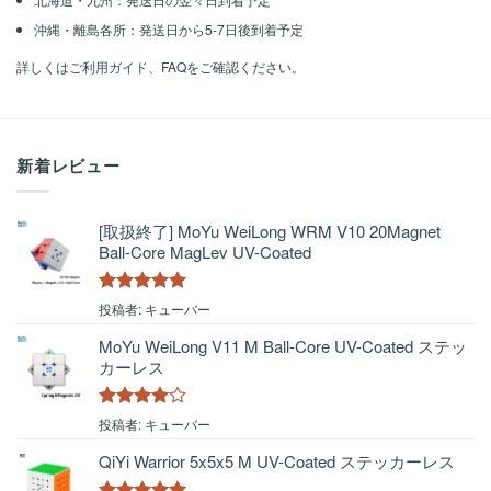
沖縄・離島各所：発送日から5-7日後到着予定
詳しくは
ご利用ガイド
、
FAQ
をご確認ください。
新着レビュー
[取扱終了] MoYu WeiLong WRM V10 20Magnet
Ball-Core MagLev UV-Coated
5段階中
5
の
投稿者: キューバー
評価
MoYu WeiLong V11 M Ball-Core UV-Coated ステッ
カーレス
5段階中
4
投稿者: キューバー
の評価
QiYi Warrior 5x5x5 M UV-Coated ステッカーレス