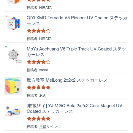
5段階中
5
の
投稿者: HIRATA
評価
QiYi XMD Tornado V5 Pioneer UV-Coated ステッカ
ーレス
5段階中
4
投稿者: HIRATA
の評価
MoYu Aochuang V6 Triple-Track UV-Coated ステッ
カーレス
5段階中
4
投稿者: yoshi
の評価
魔方教室 MeiLong 2x2x2 ステッカーレス
5段階中
5
の
投稿者: あき
評価
[取扱終了] YJ MGC Beta 2x2x2 Core Magnet UV-
Coated ステッカーレス
5段階中
5
の
投稿者: 点盛リベンジ
評価