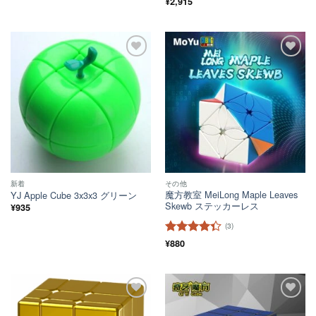
¥
2,915
ほし
ほし
い！
い！
新着
その他
魔方教室 MeiLong Maple Leaves
YJ Apple Cube 3x3x3 グリーン
Skewb ステッカーレス
¥
935
(3)
5段階中
¥
880
4.33
の評
価
ほし
ほし