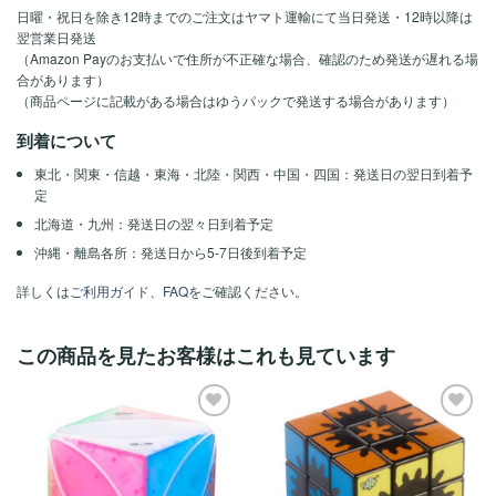
日曜・祝日を除き12時までのご注文はヤマト運輸にて当日発送・12時以降は
翌営業日発送
（Amazon Payのお支払いで住所が不正確な場合、確認のため発送が遅れる場
合があります）
（商品ページに記載がある場合はゆうパックで発送する場合があります）
到着について
東北・関東・信越・東海・北陸・関西・中国・四国：発送日の翌日到着予
定
北海道・九州：発送日の翌々日到着予定
沖縄・離島各所：発送日から5-7日後到着予定
詳しくは
ご利用ガイド
、
FAQ
をご確認ください。
この商品を見たお客様はこれも見ています
ほし
ほし
い！
い！