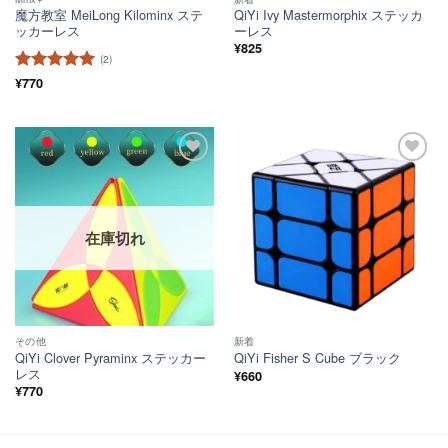
魔方教室 MeiLong Kilominx ステ
QiYi Ivy Mastermorphix ステッカ
ッカーレス
ーレス
¥
825
(2)
5段階中
¥
770
5
の
評価
ほし
ほし
い！
い！
在庫切れ
その他
新着
QiYi Clover Pyraminx ステッカー
QiYi Fisher S Cube ブラック
レス
¥
660
¥
770