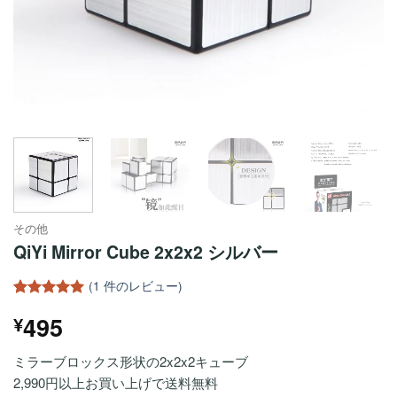
その他
QiYi Mirror Cube 2x2x2 シルバー
(
1
件のレビュー)
1
件の利用者
495
¥
評価に基づ
く5段階評
価のうち、
ミラーブロックス形状の2x2x2キューブ
5
点
2,990円以上お買い上げで送料無料