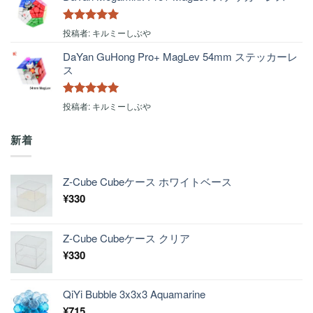
5段階中
5
の
投稿者: キルミーしぶや
評価
DaYan GuHong Pro+ MagLev 54mm ステッカーレ
ス
5段階中
5
の
投稿者: キルミーしぶや
評価
新着
Z-Cube Cubeケース ホワイトベース
¥
330
Z-Cube Cubeケース クリア
¥
330
QiYi Bubble 3x3x3 Aquamarine
¥
715