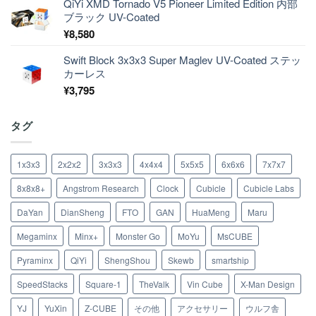
QiYi XMD Tornado V5 Pioneer Limited Edition 内部
ブラック UV-Coated
¥
8,580
Swift Block 3x3x3 Super Maglev UV-Coated ステッ
カーレス
¥
3,795
タグ
1x3x3
2x2x2
3x3x3
4x4x4
5x5x5
6x6x6
7x7x7
8x8x8+
Angstrom Research
Clock
Cubicle
Cubicle Labs
DaYan
DianSheng
FTO
GAN
HuaMeng
Maru
Megaminx
Minx+
Monster Go
MoYu
MsCUBE
Pyraminx
QiYi
ShengShou
Skewb
smartship
SpeedStacks
Square-1
TheValk
Vin Cube
X-Man Design
YJ
YuXin
Z-CUBE
その他
アクセサリー
ウルフ舎