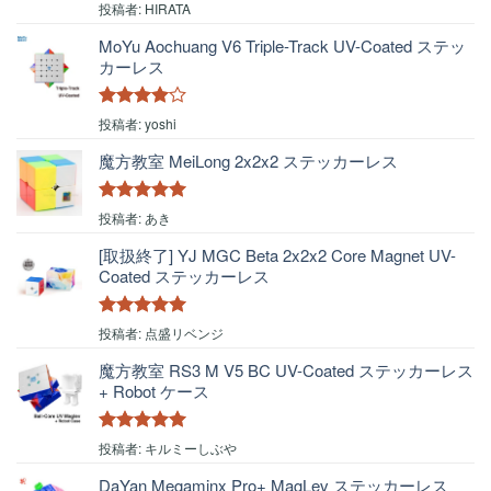
5段階中
4
投稿者: HIRATA
の評価
MoYu Aochuang V6 Triple-Track UV-Coated ステッ
カーレス
5段階中
4
投稿者: yoshi
の評価
魔方教室 MeiLong 2x2x2 ステッカーレス
5段階中
5
の
投稿者: あき
評価
[取扱終了] YJ MGC Beta 2x2x2 Core Magnet UV-
Coated ステッカーレス
5段階中
5
の
投稿者: 点盛リベンジ
評価
魔方教室 RS3 M V5 BC UV-Coated ステッカーレス
+ Robot ケース
5段階中
5
の
投稿者: キルミーしぶや
評価
DaYan Megaminx Pro+ MagLev ステッカーレス