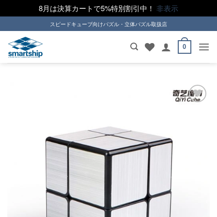
8月は決算カートで5%特別割引中！
非表示
Skip
スピードキューブ向けパズル・立体パズル取扱店
to
content
0
ほし
い！