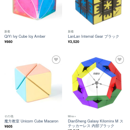
新着
新着
QiYi Ivy Cube Icy Amber
LanLan Internal Gear ブラック
¥
660
¥
3,520
ほし
ほし
い！
い！
その他
Minx+
DianSheng Galaxy Kilominx M ス
魔方教室 Unicorn Cube Macaron
テッカーレス 内部ブラック
¥
605