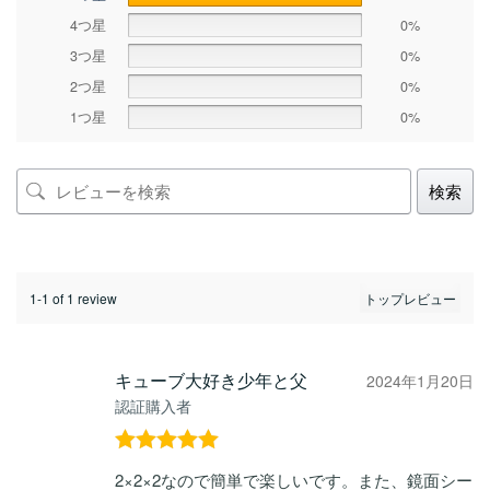
4つ星
0%
3つ星
0%
2つ星
0%
1つ星
0%
検索
1-1 of 1 review
キューブ大好き少年と父
2024年1月20日
認証購入者
5段階中
5
の
2×2×2なので簡単で楽しいです。また、鏡面シー
評価