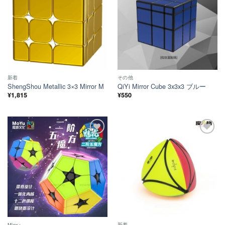
い！
い！
新着
その他
ShengShou Metallic 3×3 Mirror M
QiYi Mirror Cube 3x3x3 ブルー
¥
1,815
¥
550
ほし
ほし
い！
い！
Minx+
新着