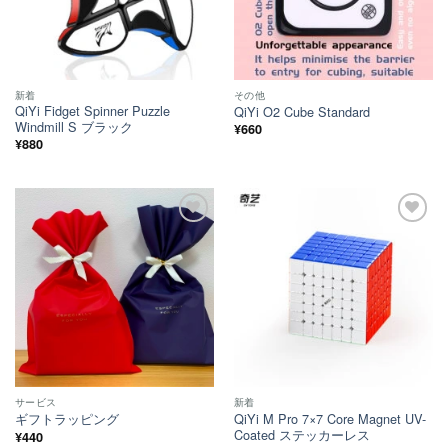
新着
その他
QiYi Fidget Spinner Puzzle
QiYi O2 Cube Standard
Windmill S ブラック
¥
660
¥
880
ほし
ほし
い！
い！
サービス
新着
QiYi M Pro 7×7 Core Magnet UV-
ギフトラッピング
Coated ステッカーレス
¥
440