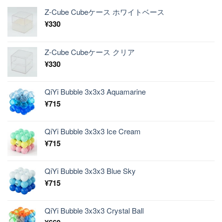
Z-Cube Cubeケース ホワイトベース
¥
330
Z-Cube Cubeケース クリア
¥
330
QiYi Bubble 3x3x3 Aquamarine
¥
715
QiYi Bubble 3x3x3 Ice Cream
¥
715
QiYi Bubble 3x3x3 Blue Sky
¥
715
QiYi Bubble 3x3x3 Crystal Ball