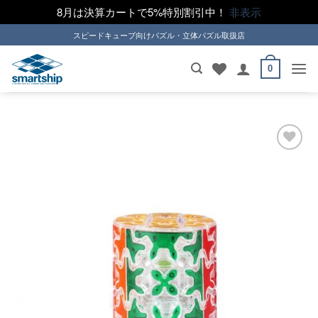
8月は決算カートで5%特別割引中！
非表示
Skip
スピードキューブ向けパズル・立体パズル取扱店
to
content
0
ほし
い！