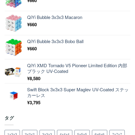
¥
660
QiYi Bubble 3x3x3 Macaron
¥
660
QiYi Bubble 3x3x3 Bobo Ball
¥
660
QiYi XMD Tornado V5 Pioneer Limited Edition 内部
ブラック UV-Coated
¥
8,580
Swift Block 3x3x3 Super Maglev UV-Coated ステッ
カーレス
¥
3,795
タグ
1x3x3
2x2x2
3x3x3
4x4x4
5x5x5
6x6x6
7x7x7