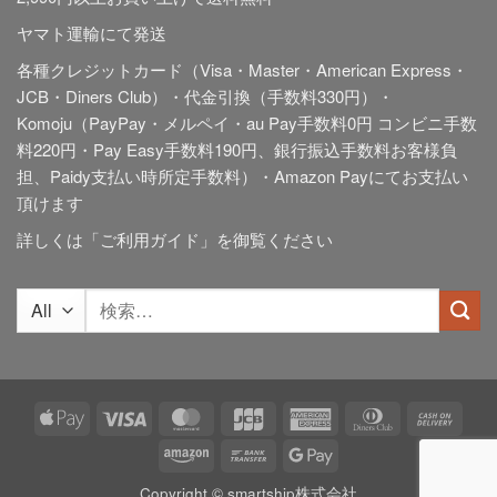
ヤマト運輸にて発送
各種クレジットカード（Visa・Master・American Express・
JCB・Diners Club）・代金引換（手数料330円）・
Komoju（PayPay・メルペイ・au Pay手数料0円 コンビニ手数
料220円・Pay Easy手数料190円、銀行振込手数料お客様負
担、Paidy
支払い時所定手数料
）・Amazon Payにてお支払い
頂けます
詳しくは「
ご利用ガイド
」を御覧ください
検
索
対
象:
Apple
Visa
MasterCard
JCB
American
Dinners
Cash
Pay
Express
Club
On
Amazon
Bank
Google
Deliv
Transfer
Pay
Copyright © smartship株式会社