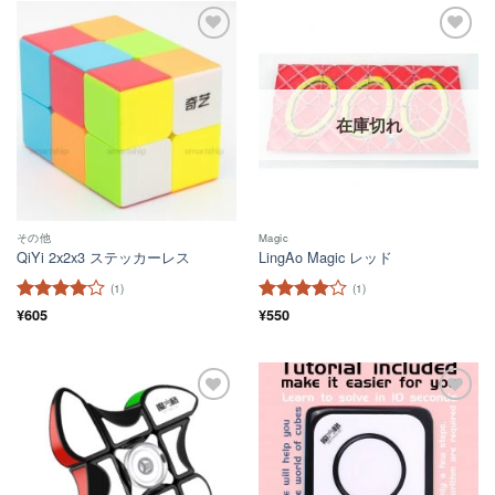
ほし
ほし
い！
い！
在庫切れ
その他
Magic
QiYi 2x2x3 ステッカーレス
LingAo Magic レッド
(1)
(1)
5段階中
¥
605
4
5段階中
¥
550
4
の評価
の評価
ほし
ほし
い！
い！