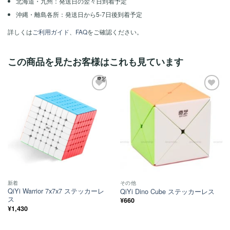
北海道・九州：発送日の翌々日到着予定
沖縄・離島各所：発送日から5-7日後到着予定
詳しくは
ご利用ガイド
、
FAQ
をご確認ください。
この商品を見たお客様はこれも見ています
ほし
ほし
い！
い！
新着
その他
QiYi Warrior 7x7x7 ステッカーレ
QiYi Dino Cube ステッカーレス
ス
¥
660
¥
1,430