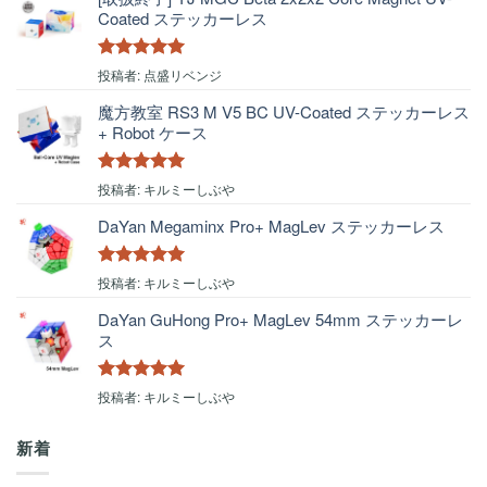
Coated ステッカーレス
5段階中
5
の
投稿者: 点盛リベンジ
評価
魔方教室 RS3 M V5 BC UV-Coated ステッカーレス
+ Robot ケース
5段階中
5
の
投稿者: キルミーしぶや
評価
DaYan Megaminx Pro+ MagLev ステッカーレス
5段階中
5
の
投稿者: キルミーしぶや
評価
DaYan GuHong Pro+ MagLev 54mm ステッカーレ
ス
5段階中
5
の
投稿者: キルミーしぶや
評価
新着