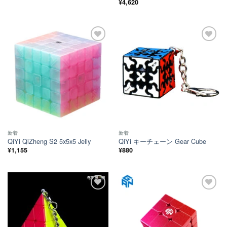
¥
4,620
ほし
ほし
い！
い！
新着
新着
QiYi QiZheng S2 5x5x5 Jelly
QiYi キーチェーン Gear Cube
¥
1,155
¥
880
ほし
ほし
い！
い！