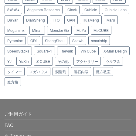
8x8x8+
Angstrom Research
Clock
Cubicle
Cubicle Labs
DaYan
DianSheng
FTO
GAN
HuaMeng
Maru
Megaminx
Minx+
Monster Go
MoYu
MsCUBE
Pyraminx
QiYi
ShengShou
Skewb
smartship
SpeedStacks
Square-1
TheValk
Vin Cube
X-Man Design
YJ
YuXin
Z-CUBE
その他
アクセサリー
ウルフ舎
タイマー
メガハウス
潤滑剤
磁石内蔵
魔方教室
魔方格
ご利用ガイド
FAQ