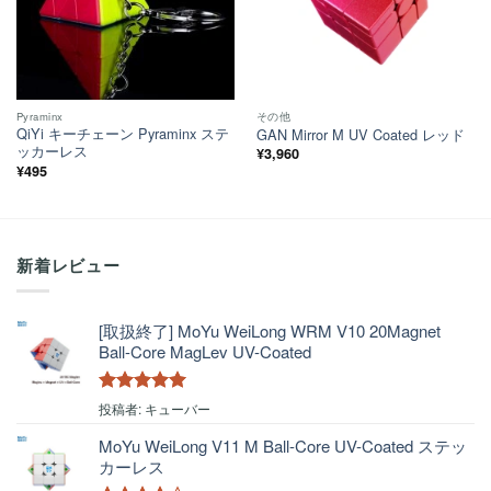
Pyraminx
その他
QiYi キーチェーン Pyraminx ステ
GAN Mirror M UV Coated レッド
ッカーレス
¥
3,960
¥
495
新着レビュー
[取扱終了] MoYu WeiLong WRM V10 20Magnet
Ball-Core MagLev UV-Coated
5段階中
5
の
投稿者: キューバー
評価
MoYu WeiLong V11 M Ball-Core UV-Coated ステッ
カーレス