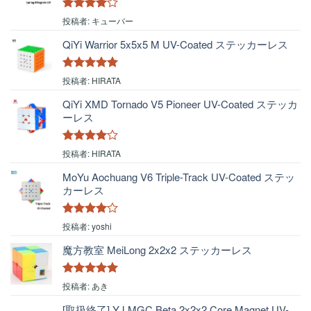
5段階中
4
投稿者: キューバー
の評価
QiYi Warrior 5x5x5 M UV-Coated ステッカーレス
5段階中
5
の
投稿者: HIRATA
評価
QiYi XMD Tornado V5 Pioneer UV-Coated ステッカ
ーレス
5段階中
4
投稿者: HIRATA
の評価
MoYu Aochuang V6 Triple-Track UV-Coated ステッ
カーレス
5段階中
4
投稿者: yoshi
の評価
魔方教室 MeiLong 2x2x2 ステッカーレス
5段階中
5
の
投稿者: あき
評価
[取扱終了] YJ MGC Beta 2x2x2 Core Magnet UV-