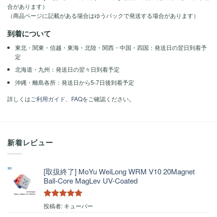
合があります）
（商品ページに記載がある場合はゆうパックで発送する場合があります）
到着について
東北・関東・信越・東海・北陸・関西・中国・四国：発送日の翌日到着予
定
北海道・九州：発送日の翌々日到着予定
沖縄・離島各所：発送日から5-7日後到着予定
詳しくは
ご利用ガイド
、
FAQ
をご確認ください。
新着レビュー
[取扱終了] MoYu WeiLong WRM V10 20Magnet
Ball-Core MagLev UV-Coated
5段階中
5
の
投稿者: キューバー
評価