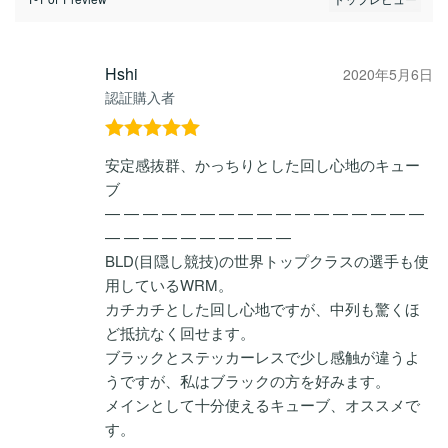
Hshi
2020年5月6日
認証購入者
5段階中
5
の
安定感抜群、かっちりとした回し心地のキュー
評価
ブ
— — — — — — — — — — — — — — — — —
— — — — — — — — — —
BLD(目隠し競技)の世界トップクラスの選手も使
用しているWRM。
カチカチとした回し心地ですが、中列も驚くほ
ど抵抗なく回せます。
ブラックとステッカーレスで少し感触が違うよ
うですが、私はブラックの方を好みます。
メインとして十分使えるキューブ、オススメで
す。