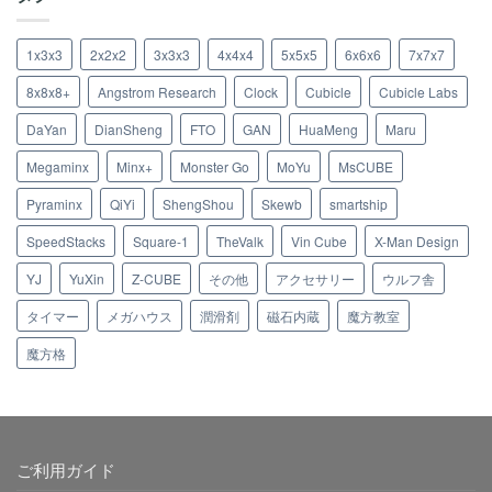
1x3x3
2x2x2
3x3x3
4x4x4
5x5x5
6x6x6
7x7x7
8x8x8+
Angstrom Research
Clock
Cubicle
Cubicle Labs
DaYan
DianSheng
FTO
GAN
HuaMeng
Maru
Megaminx
Minx+
Monster Go
MoYu
MsCUBE
Pyraminx
QiYi
ShengShou
Skewb
smartship
SpeedStacks
Square-1
TheValk
Vin Cube
X-Man Design
YJ
YuXin
Z-CUBE
その他
アクセサリー
ウルフ舎
タイマー
メガハウス
潤滑剤
磁石内蔵
魔方教室
魔方格
ご利用ガイド