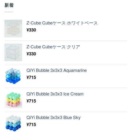
新着
Z-Cube Cubeケース ホワイトベース
¥
330
Z-Cube Cubeケース クリア
¥
330
QiYi Bubble 3x3x3 Aquamarine
¥
715
QiYi Bubble 3x3x3 Ice Cream
¥
715
QiYi Bubble 3x3x3 Blue Sky
¥
715