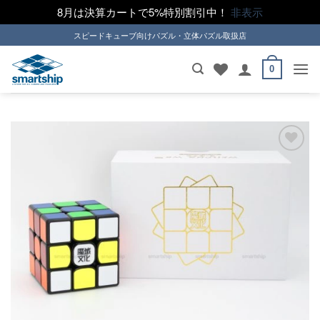
8月は決算カートで5%特別割引中！
非表示
Skip
スピードキューブ向けパズル・立体パズル取扱店
to
content
0
ほし
い！