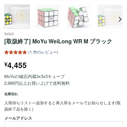
3x3x3
[取扱終了] MoYu WeiLong WR M ブラック
(
1
件のレビュー)
1
件の利用者
4,455
¥
評価に基づ
く5段階評
価のうち、
MoYuの磁石内蔵3x3x3キューブ
5
点
2,990円以上お買い上げで送料無料
在庫切れ
入荷待ちリストへ追加すると再入荷をメールでお知らせします(取
扱終了品を除く)
メールアドレス