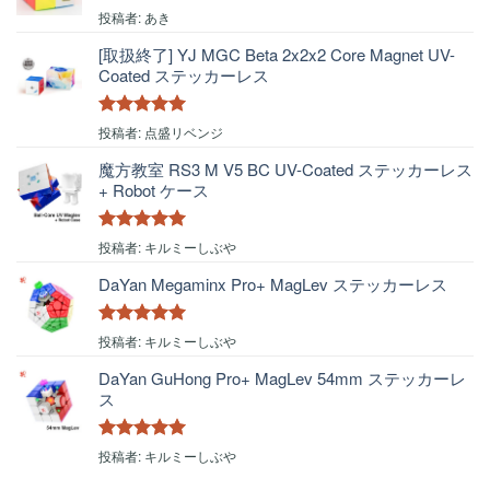
5段階中
5
の
投稿者: あき
評価
[取扱終了] YJ MGC Beta 2x2x2 Core Magnet UV-
Coated ステッカーレス
5段階中
5
の
投稿者: 点盛リベンジ
評価
魔方教室 RS3 M V5 BC UV-Coated ステッカーレス
+ Robot ケース
5段階中
5
の
投稿者: キルミーしぶや
評価
DaYan Megaminx Pro+ MagLev ステッカーレス
5段階中
5
の
投稿者: キルミーしぶや
評価
DaYan GuHong Pro+ MagLev 54mm ステッカーレ
ス
5段階中
5
の
投稿者: キルミーしぶや
評価