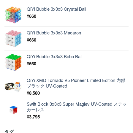
QiYi Bubble 3x3x3 Crystal Ball
¥
660
QiYi Bubble 3x3x3 Macaron
¥
660
QiYi Bubble 3x3x3 Bobo Ball
¥
660
QiYi XMD Tornado V5 Pioneer Limited Edition 内部
ブラック UV-Coated
¥
8,580
Swift Block 3x3x3 Super Maglev UV-Coated ステッ
カーレス
¥
3,795
タグ