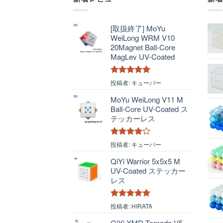
[取扱終了] MoYu
WeiLong WRM V10
20Magnet Ball-Core
MagLev UV-Coated
5段階中
5
の
投稿者: キューバー
評価
MoYu WeiLong V11 M
Ball-Core UV-Coated ス
テッカーレス
5段階中
4
投稿者: キューバー
の評価
QiYi Warrior 5x5x5 M
UV-Coated ステッカー
レス
5段階中
5
の
投稿者: HIRATA
評価
QiYi XMD Tornado V5