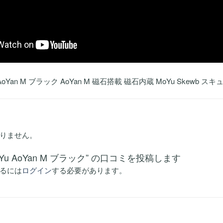
 AoYan M ブラック AoYan M 磁石搭載 磁石内蔵 MoYu Skewb ス
りません。
oYu AoYan M ブラック” の口コミを投稿します
るには
ログイン
する必要があります。