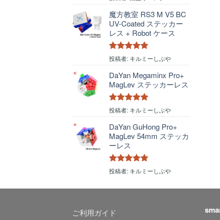
評価
魔方教室 RS3 M V5 BC
UV-Coated ステッカー
レス + Robot ケース
5段階中
5
の
投稿者: キルミーしぶや
評価
DaYan Megaminx Pro+
MagLev ステッカーレス
5段階中
5
の
投稿者: キルミーしぶや
評価
DaYan GuHong Pro+
MagLev 54mm ステッカ
ーレス
5段階中
5
の
投稿者: キルミーしぶや
評価
sma
ご利用ガイド