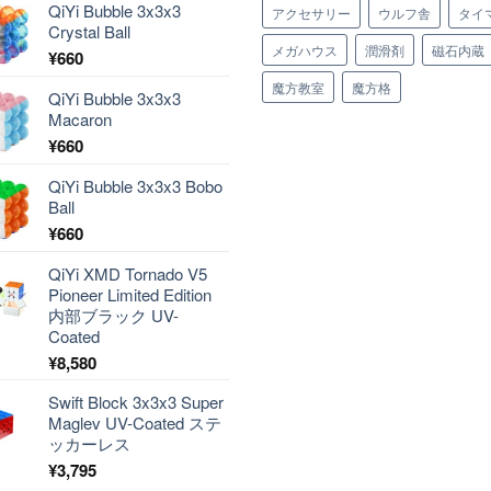
QiYi Bubble 3x3x3
アクセサリー
ウルフ舎
タイ
Crystal Ball
メガハウス
潤滑剤
磁石内蔵
¥
660
魔方教室
魔方格
QiYi Bubble 3x3x3
Macaron
¥
660
QiYi Bubble 3x3x3 Bobo
Ball
¥
660
QiYi XMD Tornado V5
Pioneer Limited Edition
内部ブラック UV-
Coated
¥
8,580
Swift Block 3x3x3 Super
Maglev UV-Coated ステ
ッカーレス
¥
3,795