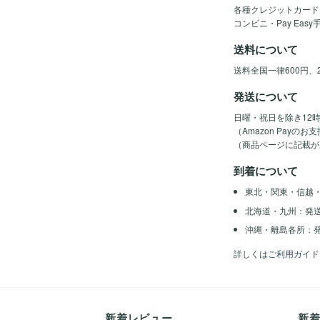
各種クレジットカード（Vis
コンビニ・Pay Eas
送料について
送料全国一律600円、
発送について
日曜・祝日を除き12
（Amazon Pay
（商品ページに記載が
到着について
東北・関東・信越
北海道・九州：発
沖縄・離島各所：発
詳しくは
ご利用ガイド
新着レビュー
新