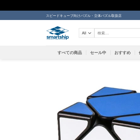
Skip
スピードキューブ向けパズル・立体パズル取扱店
to
content
検
索
対
象:
すべての商品
セール中
おすすめ