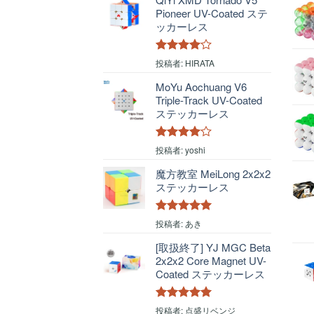
Pioneer UV-Coated ステ
ッカーレス
5段階中
4
投稿者: HIRATA
の評価
MoYu Aochuang V6
Triple-Track UV-Coated
ステッカーレス
5段階中
4
投稿者: yoshi
の評価
魔方教室 MeiLong 2x2x2
ステッカーレス
5段階中
5
の
投稿者: あき
評価
[取扱終了] YJ MGC Beta
2x2x2 Core Magnet UV-
Coated ステッカーレス
5段階中
5
の
投稿者: 点盛リベンジ