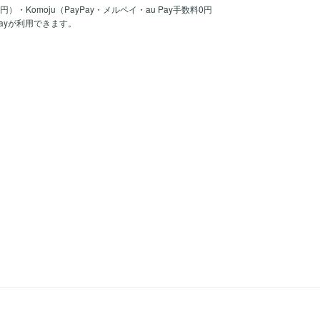
30円）・Komoju（PayPay・メルペイ・au Pay手数料0円
Payが利用できます。