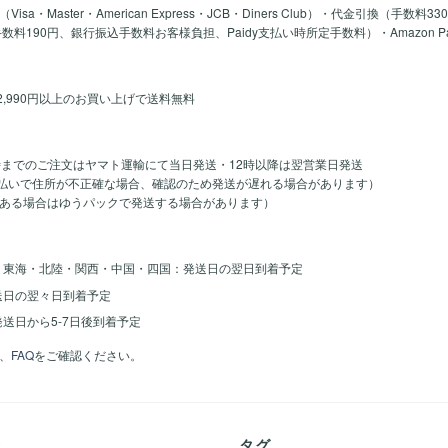
a・Master・American Express・JCB・Diners Club）・代金引換（手数料3
y手数料190円、銀行振込手数料お客様負担、Paidy支払い時所定手数料）・Amazon 
2,990円以上のお買い上げで送料無料
時までのご注文はヤマト運輸にて当日発送・12時以降は翌営業日発送
のお支払いで住所が不正確な場合、確認のため発送が遅れる場合があります）
ある場合はゆうパックで発送する場合があります）
・東海・北陸・関西・中国・四国：発送日の翌日到着予定
送日の翌々日到着予定
送日から5-7日後到着予定
、
FAQ
をご確認ください。
着
タグ