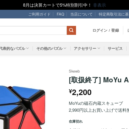
8月は決算カートで5%特別割引中！
非表示
ご利用ガイド
FAQ
当店について
特定商取引法に基
ログイン / 登録
代表的なパズル
その他のパズル
アクセサリー
サービス
Skewb
[取扱終了] MoYu 
ほし
2,200
¥
い！
MoYuの磁石内蔵スキューブ
2,990円以上お買い上げで送料
在庫切れ