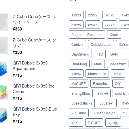
1x3x3
2x2x2
3x3x3
4x4
Z-Cube Cubeケース ホ
ワイトベース
5x5x5
6x6x6
7x7x7
8x8
¥
330
Angstrom Research
Clock
Z-Cube Cubeケース ク
Cubicle
Cubicle Labs
DaYa
リア
¥
330
DianSheng
FTO
GAN
QiYi Bubble 3x3x3
HuaMeng
Maru
Megaminx
Aquamarine
Minx+
Monster Go
MoYu
¥
715
MsCUBE
Pyraminx
QiYi
QiYi Bubble 3x3x3 Ice
Cream
ShengShou
Skewb
smartshi
¥
715
SpeedStacks
Square-1
TheV
QiYi Bubble 3x3x3 Blue
Vin Cube
X-Man Design
YJ
Sky
¥
715
YuXin
Z-CUBE
その他