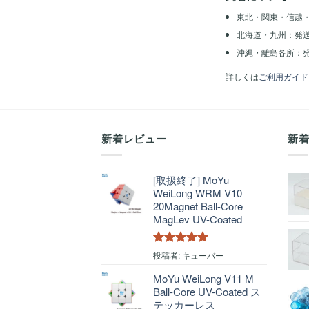
東北・関東・信越
北海道・九州：発
沖縄・離島各所：発
詳しくは
ご利用ガイド
新着レビュー
新
[取扱終了] MoYu
WeiLong WRM V10
20Magnet Ball-Core
MagLev UV-Coated
5段階中
5
の
投稿者: キューバー
評価
MoYu WeiLong V11 M
Ball-Core UV-Coated ス
テッカーレス