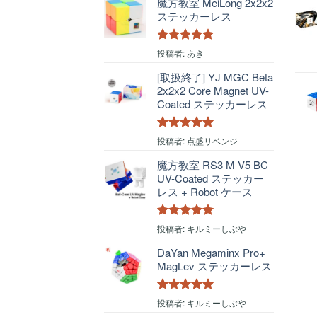
魔方教室 MeiLong 2x2x2
ステッカーレス
5段階中
5
の
投稿者: あき
評価
[取扱終了] YJ MGC Beta
2x2x2 Core Magnet UV-
Coated ステッカーレス
5段階中
5
の
投稿者: 点盛リベンジ
評価
魔方教室 RS3 M V5 BC
UV-Coated ステッカー
レス + Robot ケース
5段階中
5
の
投稿者: キルミーしぶや
評価
DaYan Megaminx Pro+
MagLev ステッカーレス
5段階中
5
の
投稿者: キルミーしぶや
評価