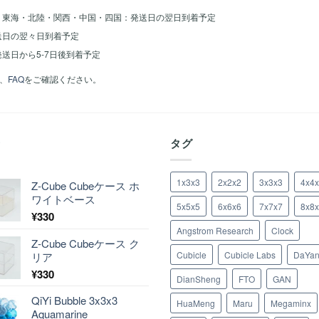
・東海・北陸・関西・中国・四国：発送日の翌日到着予定
送日の翌々日到着予定
送日から5-7日後到着予定
、
FAQ
をご確認ください。
着
タグ
1x3x3
2x2x2
3x3x3
4x4
Z-Cube Cubeケース ホ
ワイトベース
5x5x5
6x6x6
7x7x7
8x8
¥
330
Angstrom Research
Clock
Z-Cube Cubeケース ク
Cubicle
Cubicle Labs
DaYa
リア
¥
330
DianSheng
FTO
GAN
QiYi Bubble 3x3x3
HuaMeng
Maru
Megaminx
Aquamarine