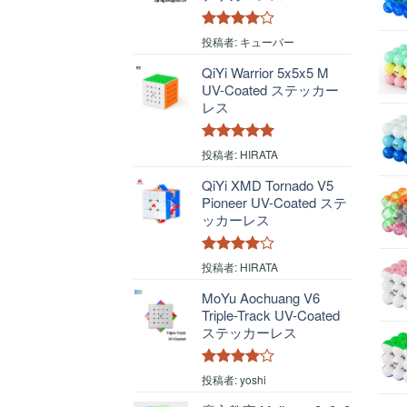
5段階中
4
投稿者: キューバー
の評価
QiYi Warrior 5x5x5 M
UV-Coated ステッカー
レス
5段階中
5
の
投稿者: HIRATA
評価
QiYi XMD Tornado V5
Pioneer UV-Coated ステ
ッカーレス
5段階中
4
投稿者: HIRATA
の評価
MoYu Aochuang V6
Triple-Track UV-Coated
ステッカーレス
5段階中
4
投稿者: yoshi
の評価