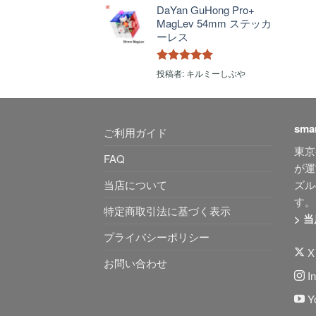
DaYan GuHong Pro+
MagLev 54mm ステッカ
ーレス
5段階中
5
の
投稿者: キルミーしぶや
評価
sma
ご利用ガイド
東京
FAQ
が運
ズル
当店について
す。
特定商取引法に基づく表示
> 
プライバシーポリシー
X 
お問い合わせ
In
Y