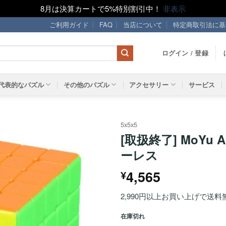
8月は決算カートで5%特別割引中！
非表示
ご利用ガイド
FAQ
当店について
特定商取引法に基
ログイン / 登録
代表的なパズル
その他のパズル
アクセサリー
サービス
5x5x5
[取扱終了] MoYu 
ほし
ーレス
い！
4,565
¥
2,990円以上お買い上げで送料
在庫切れ