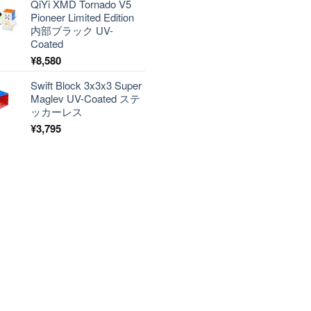
QiYi XMD Tornado V5
Pioneer Limited Edition
内部ブラック UV-
Coated
¥
8,580
Swift Block 3x3x3 Super
Maglev UV-Coated ステ
ッカーレス
¥
3,795