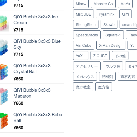
Minx+
Monster Go
MoYu
¥
715
MsCUBE
Pyraminx
QiYi
QiYi Bubble 3x3x3 Ice
Cream
ShengShou
Skewb
smartshi
¥
715
SpeedStacks
Square-1
TheV
QiYi Bubble 3x3x3 Blue
Vin Cube
X-Man Design
YJ
Sky
¥
715
YuXin
Z-CUBE
その他
QiYi Bubble 3x3x3
アクセサリー
ウルフ舎
タイ
Crystal Ball
メガハウス
潤滑剤
磁石内蔵
¥
660
魔方教室
魔方格
QiYi Bubble 3x3x3
Macaron
¥
660
QiYi Bubble 3x3x3 Bobo
Ball
¥
660