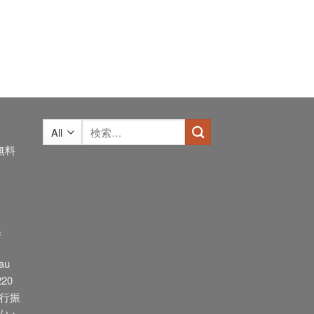
検
索
無料
対
象:
換
au
20
銀行振
払い