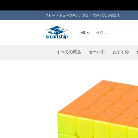
Skip
スピードキューブ向けパズル・立体パズル取扱店
to
content
検
索
対
象:
すべての商品
セール中
おすすめ