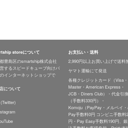
rtship storeについて
お支払い・送料
都豊島区のsmartship株式会社
2,990円以上お買い上げで送料
営するスピードキューブ向けパ
ヤマト運輸にて発送
のインターネットショップで
各種クレジットカード（Visa・
Master・American Express・
当店について
JCB・Diners Club）・代金引
（手数料330円）・
(Twitter)
Komoju（PayPay・メルペイ・
stagram
Pay手数料0円 コンビニ手数料2
ouTube
円・Pay Easy手数料190円、
込手数料お客様負担、Paidy
支