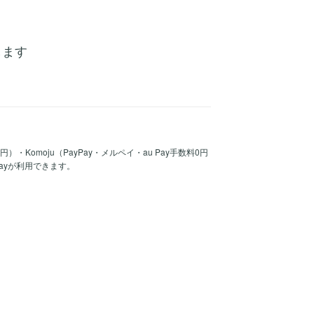
稿します
30円）・Komoju（PayPay・メルペイ・au Pay手数料0円
Payが利用できます。