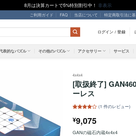
8月は決算カートで5%特別割引中！
非表示
ご利用ガイド
FAQ
当店について
特定商取引法に基
ログイン / 登録
代表的なパズル
その他のパズル
アクセサリー
サービス
4x4x4
[取扱終了] GAN460
ほし
ーレス
い！
(
1
件のレビュー)
1
件の利用
9,075
¥
者評価に
基づく5
段階評価
GANの磁石内蔵4x4x4
のうち、