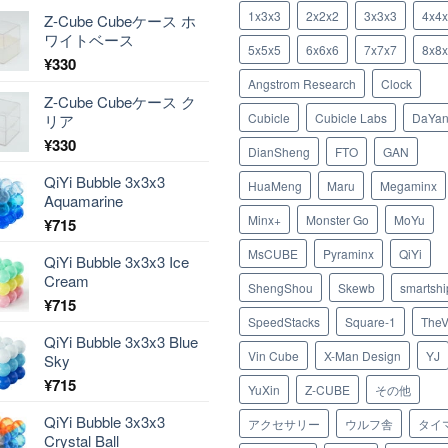
1x3x3
2x2x2
3x3x3
4x4
Z-Cube Cubeケース ホ
ワイトベース
5x5x5
6x6x6
7x7x7
8x8
¥
330
Angstrom Research
Clock
Z-Cube Cubeケース ク
Cubicle
Cubicle Labs
DaYa
リア
¥
330
DianSheng
FTO
GAN
QiYi Bubble 3x3x3
HuaMeng
Maru
Megaminx
Aquamarine
Minx+
Monster Go
MoYu
¥
715
MsCUBE
Pyraminx
QiYi
QiYi Bubble 3x3x3 Ice
Cream
ShengShou
Skewb
smartshi
¥
715
SpeedStacks
Square-1
TheV
QiYi Bubble 3x3x3 Blue
Vin Cube
X-Man Design
YJ
Sky
¥
715
YuXin
Z-CUBE
その他
QiYi Bubble 3x3x3
アクセサリー
ウルフ舎
タイ
Crystal Ball