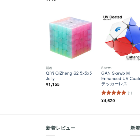
4.5
の評価
ほし
い！
新着
Skewb
QiYi QiZheng S2 5x5x5
GAN Skewb M
Jelly
Enhanced UV Coa
テッカーレス
¥
1,155
(1)
5段階中
¥
4,620
5
の
評価
新着レビュー
新