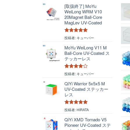
[取扱終了] MoYu
WeiLong WRM V10
20Magnet Ball-Core
MagLev UV-Coated
5段階中
5
の
投稿者: キューバー
評価
MoYu WeiLong V11 M
Ball-Core UV-Coated ス
テッカーレス
5段階中
4
投稿者: キューバー
の評価
QiYi Warrior 5x5x5 M
UV-Coated ステッカー
レス
5段階中
5
の
投稿者: HIRATA
評価
QiYi XMD Tornado V5
Pioneer UV-Coated ステ