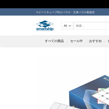
Skip
スピードキューブ向けパズル・立体パズル取扱店
to
content
検
索
対
象:
すべての商品
セール中
おすすめ