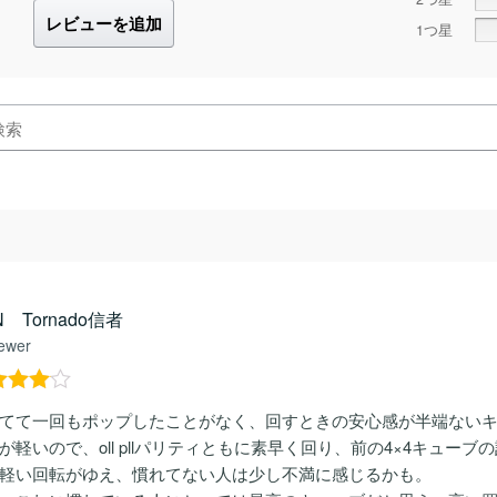
レビューを追加
1つ星
N Tornado信者
ewer
階中
4
てて一回もポップしたことがなく、回すときの安心感が半端ない
評価
が軽いので、oll pllパリティともに素早く回り、前の4×4キュ
軽い回転がゆえ、慣れてない人は少し不満に感じるかも。