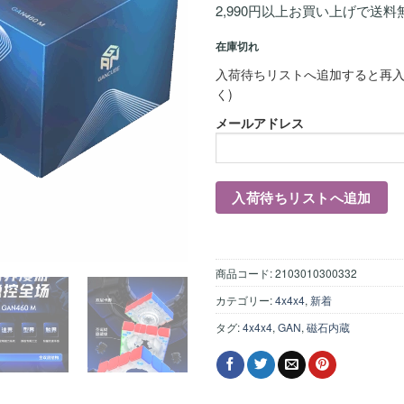
4
点
2,990円以上お買い上げで送料
在庫切れ
入荷待ちリストへ追加すると再入
く)
メールアドレス
商品コード:
2103010300332
カテゴリー:
4x4x4
,
新着
タグ:
4x4x4
,
GAN
,
磁石内蔵