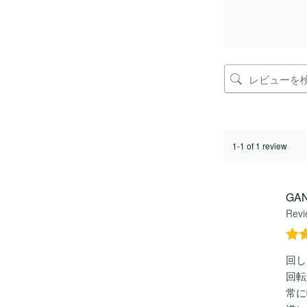
1-1 of 1 review
GA
Revi
5段
回し
の
回転
常に