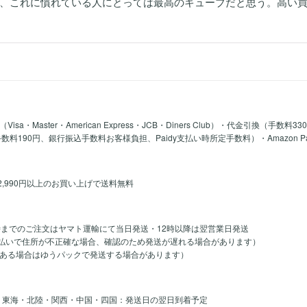
、これに慣れている人にとっては最高のキューブだと思う。高い
a・Master・American Express・JCB・Diners Club）・代金引換（手数料3
y手数料190円、銀行振込手数料お客様負担、Paidy支払い時所定手数料）・Amazon 
2,990円以上のお買い上げで送料無料
時までのご注文はヤマト運輸にて当日発送・12時以降は翌営業日発送
のお支払いで住所が不正確な場合、確認のため発送が遅れる場合があります）
ある場合はゆうパックで発送する場合があります）
・東海・北陸・関西・中国・四国：発送日の翌日到着予定