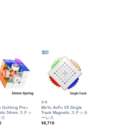
ほし
ほし
い！
い！
新着
 GuHong Pro+
MoYu AoFu V5 Single
etic 54mm ステッ
Track Magnetic ステッカ
レス
ーレス
0
¥
6,710