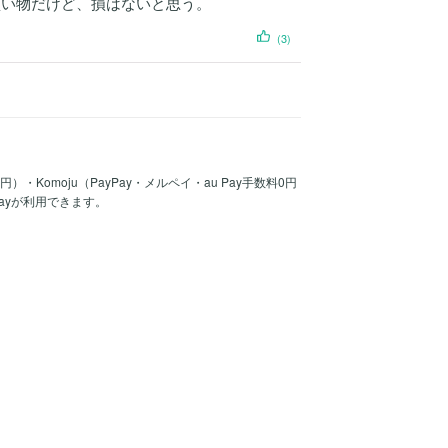
買い物だけど、損はないと思う。
(3)
30円）・Komoju（PayPay・メルペイ・au Pay手数料0円
Payが利用できます。