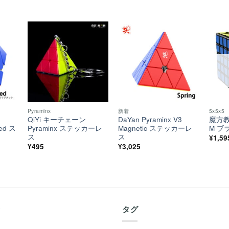
ほし
ほし
ほし
い！
い！
い！
Pyraminx
新着
5x5x5
QiYi キーチェーン
DaYan Pyraminx V3
魔方教室
ted ス
Pyraminx ステッカーレ
Magnetic ステッカーレ
M ブ
ス
ス
¥
1,59
¥
495
¥
3,025
着
タグ