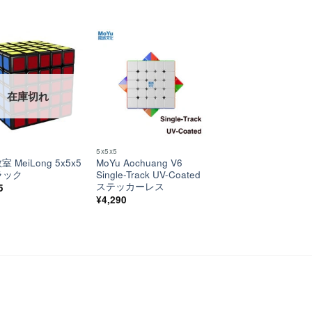
ほし
ほし
い！
い！
在庫切れ
5x5x5
 MeiLong 5x5x5
MoYu Aochuang V6
ラック
Single-Track UV-Coated
ステッカーレス
5
¥
4,290