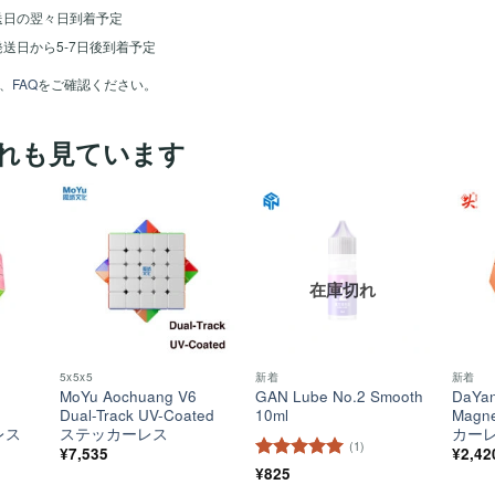
送日の翌々日到着予定
送日から5-7日後到着予定
、
FAQ
をご確認ください。
れも見ています
ほし
ほし
ほし
い！
い！
い！
在庫切れ
5x5x5
新着
新着
MoYu Aochuang V6
GAN Lube No.2 Smooth
DaYan
Dual-Track UV-Coated
10ml
Magn
レス
ステッカーレス
カー
(1)
¥
7,535
¥
2,42
5段階中
¥
825
5
の
評価