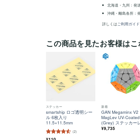
北海道・九州：発
沖縄・離島各所：発
詳しくは
ご利用ガイド
この商品を見たお客様はこ
ほし
い！
ステッカー
新着
smartship ロゴ透明シー
GAN Megaminx V2
ル 6枚入り
MagLev UV-Coated
11.5×11.5mm
(Grey) ステッカー
¥
9,735
(2)
5段階中
¥
110