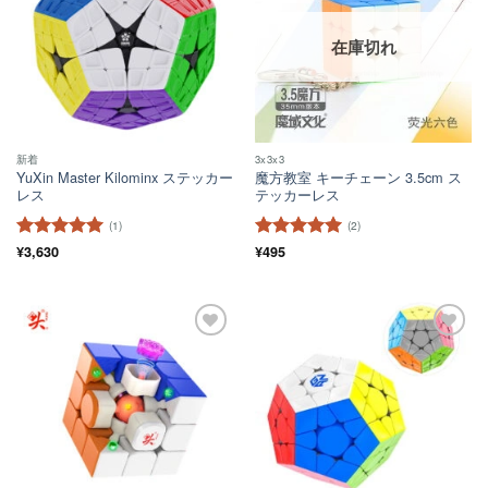
在庫切れ
新着
3x3x3
YuXin Master Kilominx ステッカー
魔方教室 キーチェーン 3.5cm ス
レス
テッカーレス
(1)
(2)
5段階中
¥
3,630
5
の
5段階中
¥
495
5
の
評価
評価
ほし
ほし
い！
い！