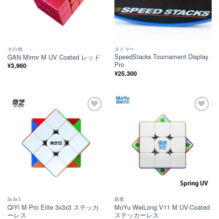
その他
タイマー
SpeedStacks Tournament Display
GAN Mirror M UV Coated レッド
Pro
¥
3,960
¥
25,300
ほし
ほし
い！
い！
3x3x3
新着
QiYi M Pro Elite 3x3x3 ステッカ
MoYu WeiLong V11 M UV-Coated
ーレス
ステッカーレス