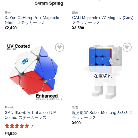
新着
新着
DaYan GuHong Pro+ Magnetic
GAN Megaminx V2 MagLev (Grey)
54mm ステッカーレス
ステッカーレス
¥
2,420
¥
8,580
ほし
ほし
い！
い！
在庫切れ
Skewb
新着
GAN Skewb M Enhanced UV
魔方教室 Robot MeiLong 3x3x3 ス
Coated ステッカーレス
テッカーレス
¥
990
(1)
5段階中
¥
4,620
5
の
評価