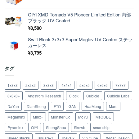
QiYi XMD Tornado V5 Pioneer Limited Edition 内部
ブラック UV-Coated
¥
8,580
Swift Block 3x3x3 Super Maglev UV-Coated ステッ
カーレス
¥
3,795
タグ
1x3x3
2x2x2
3x3x3
4x4x4
5x5x5
6x6x6
7x7x7
8x8x8+
Angstrom Research
Clock
Cubicle
Cubicle Labs
DaYan
DianSheng
FTO
GAN
HuaMeng
Maru
Megaminx
Minx+
Monster Go
MoYu
MsCUBE
Pyraminx
QiYi
ShengShou
Skewb
smartship
SpeedStacks
Square-1
TheValk
Vin Cube
X-Man Design