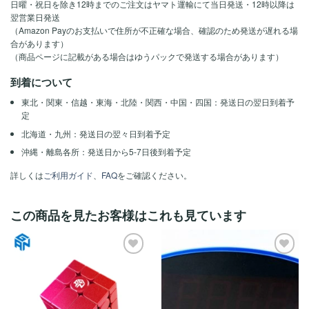
日曜・祝日を除き12時までのご注文はヤマト運輸にて当日発送・12時以降は
翌営業日発送
（Amazon Payのお支払いで住所が不正確な場合、確認のため発送が遅れる場
合があります）
（商品ページに記載がある場合はゆうパックで発送する場合があります）
到着について
東北・関東・信越・東海・北陸・関西・中国・四国：発送日の翌日到着予
定
北海道・九州：発送日の翌々日到着予定
沖縄・離島各所：発送日から5-7日後到着予定
詳しくは
ご利用ガイド
、
FAQ
をご確認ください。
この商品を見たお客様はこれも見ています
ほし
ほし
い！
い！