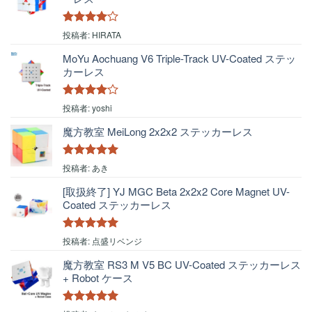
5段階中
4
投稿者: HIRATA
の評価
MoYu Aochuang V6 Triple-Track UV-Coated ステッ
カーレス
5段階中
4
投稿者: yoshi
の評価
魔方教室 MeiLong 2x2x2 ステッカーレス
5段階中
5
の
投稿者: あき
評価
[取扱終了] YJ MGC Beta 2x2x2 Core Magnet UV-
Coated ステッカーレス
5段階中
5
の
投稿者: 点盛リベンジ
評価
魔方教室 RS3 M V5 BC UV-Coated ステッカーレス
+ Robot ケース