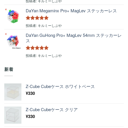
5段階中
5
の
投稿者: キルミーしぶや
評価
DaYan Megaminx Pro+ MagLev ステッカーレス
5段階中
5
の
投稿者: キルミーしぶや
評価
DaYan GuHong Pro+ MagLev 54mm ステッカーレ
ス
5段階中
5
の
投稿者: キルミーしぶや
評価
新着
Z-Cube Cubeケース ホワイトベース
¥
330
Z-Cube Cubeケース クリア
¥
330