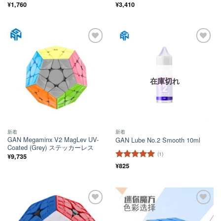
¥
1,760
¥
3,410
ほし
ほし
い！
い！
在庫切れ
新着
新着
GAN Megaminx V2 MagLev UV-
GAN Lube No.2 Smooth 10ml
Coated (Grey) ステッカーレス
(1)
¥
9,735
5段階中
¥
825
5
の
評価
ほし
ほし
い！
い！