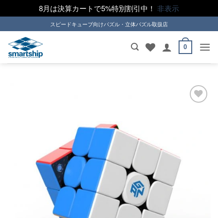
8月は決算カートで5%特別割引中！
非表示
Skip
スピードキューブ向けパズル・立体パズル取扱店
to
content
0
ほし
い！